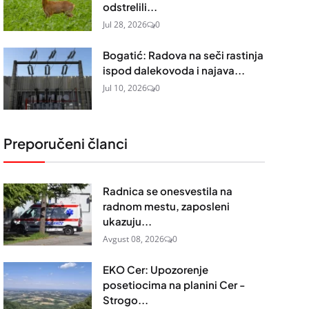
odstrelili...
Jul 28, 2026
0
Bogatić: Radova na seči rastinja
ispod dalekovoda i najava...
Jul 10, 2026
0
Preporučeni članci
Radnica se onesvestila na
radnom mestu, zaposleni
ukazuju...
Avgust 08, 2026
0
EKO Cer: Upozorenje
posetiocima na planini Cer -
Strogo...