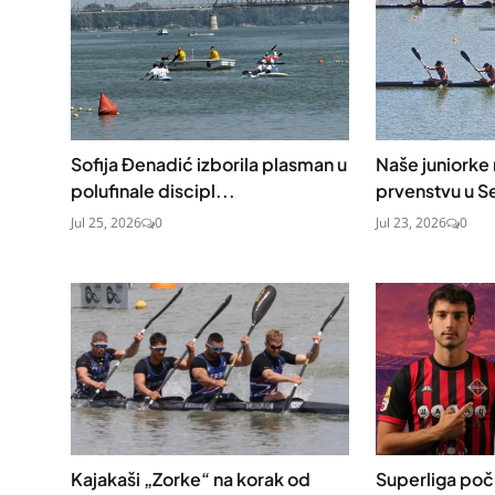
Sofija Đenadić izborila plasman u
Naše juniorke
polufinale discipl...
prvenstvu u S
Jul 25, 2026
0
Jul 23, 2026
0
Kajakaši „Zorke“ na korak od
Superliga poč