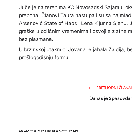
Juče je na terenima KC Novosadski Sajam u okvi
prepona. Članovi Taura nastupali su sa najmlađ
Arsenović State of Haos i Lena Kijurina Sjenu. 
greške u odličnim vremenima i osvojile zlatne m
bez plasmana.
U brzinskoj utakmici Jovana je jahala Zaldija, b
prošlogodišnju formu.
PRETHODNI ČLANA
Danas je Spasovda
WHAT'S YOUR REACTION?