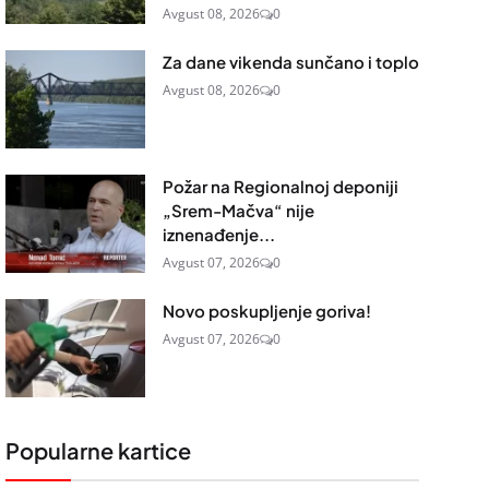
Avgust 08, 2026
0
Za dane vikenda sunčano i toplo
Avgust 08, 2026
0
Požar na Regionalnoj deponiji
„Srem-Mačva“ nije
iznenađenje...
Avgust 07, 2026
0
Novo poskupljenje goriva!
Avgust 07, 2026
0
Popularne kartice