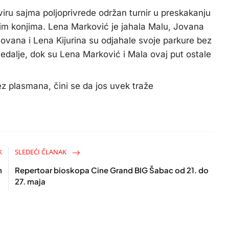
ru sajma poljoprivrede održan turnir u preskakanju
im konjima. Lena Marković je jahala Malu, Jovana
Jovana i Lena Kijurina su odjahale svoje parkure bez
edalje, dok su Lena Marković i Mala ovaj put ostale
ez plasmana, čini se da jos uvek traže
K
SLEDEĆI ČLANAK
n
Repertoar bioskopa Cine Grand BIG Šabac od 21. do
27. maja