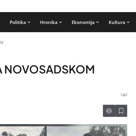
Politika
Hronika
Ekonomija
Kultura
MU
 NA NOVOSADSKOM
0