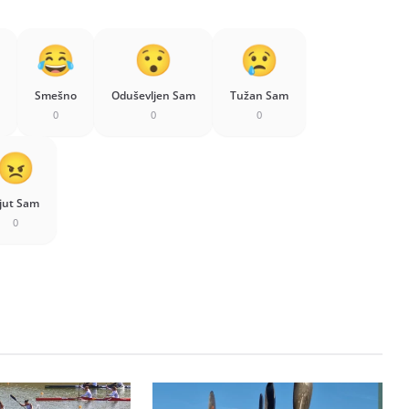
Smešno
Oduševljen Sam
Tužan Sam
0
0
0
jut Sam
0