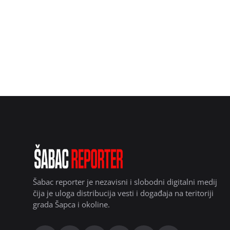
Šabac reporter je nezavisni i slobodni digitalni medij
čija je uloga distribucija vesti i događaja na teritoriji
grada Šapca i okoline.