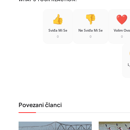
Sviđa Mi Se
Ne Sviđa Mi Se
Volim Ovo
0
0
0
L
Povezani članci