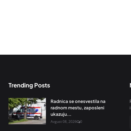
Trending Posts
Radnica se onesvestila na
radnom mestu, zaposleni
ukazuju...
Avgust 08, 2026
0