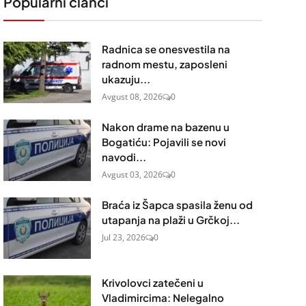
Popularni članci
Radnica se onesvestila na
radnom mestu, zaposleni
ukazuju...
Avgust 08, 2026
0
Nakon drame na bazenu u
Bogatiću: Pojavili se novi
navodi...
Avgust 03, 2026
0
Braća iz Šapca spasila ženu od
utapanja na plaži u Grčkoj...
Jul 23, 2026
0
Krivolovci zatečeni u
Vladimircima: Nelegalno