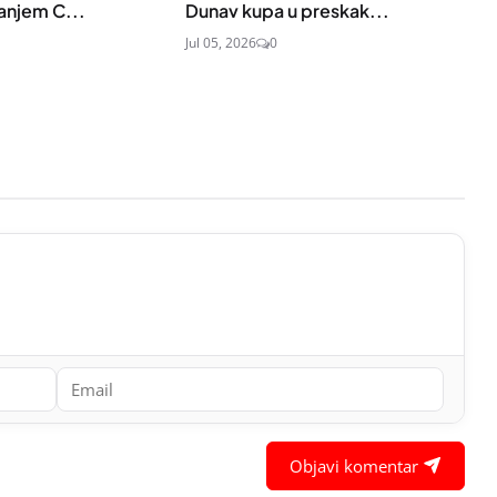
anjem C...
Dunav kupa u preskak...
Jul 05, 2026
0
Objavi komentar