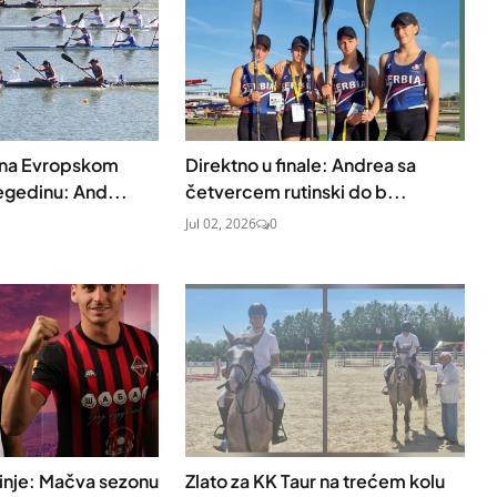
 na Evropskom
Direktno u finale: Andrea sa
egedinu: And...
četvercem rutinski do b...
Jul 02, 2026
0
inje: Mačva sezonu
Zlato za KK Taur na trećem kolu