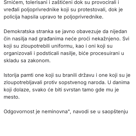
Srnićem, tolerisani i zaštićeni dok su provocirali i
vređali poljoprivrednike koji su protestovali, dok je
policija hapsila upravo te poljoprivrednike.
Demokratska stranka se javno obavezuje da nijedan
čin nasilja nad građanima neće proći nekažnjeno. Svi
koji su zloupotrebili uniformu, kao i oni koji su
organizovali i podsticali nasilje, biće procesuirani u
skladu sa zakonom.
Istorija pamti one koji su branili državu i one koji su je
zloupotrebljavali protiv sopstvenog naroda. U danima
koji dolaze, svako će biti svrstan tamo gde mu je
mesto.
Odgovornost je neminovna", navodi se u saopštenju