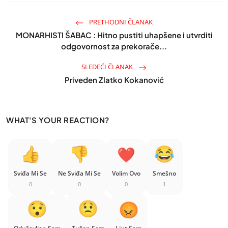
PRETHODNI ČLANAK
MONARHISTI ŠABAC : Hitno pustiti uhapšene i utvrditi
odgovornost za prekorače...
SLEDEĆI ČLANAK
Priveden Zlatko Kokanović
WHAT'S YOUR REACTION?
Sviđa Mi Se
Ne Sviđa Mi Se
Volim Ovo
Smešno
0
0
0
1