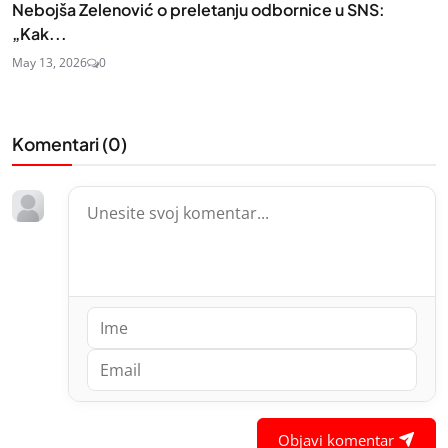
Nebojša Zelenović o preletanju odbornice u SNS:
„Kak...
May 13, 2026
0
Komentari (
0
)
Objavi komentar