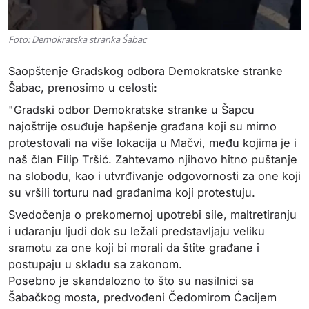
Foto: Demokratska stranka Šabac
Saopštenje Gradskog odbora Demokratske stranke
Šabac, prenosimo u celosti:
"Gradski odbor Demokratske stranke u Šapcu
najoštrije osuđuje hapšenje građana koji su mirno
protestovali na više lokacija u Mačvi, među kojima je i
naš član Filip Tršić. Zahtevamo njihovo hitno puštanje
na slobodu, kao i utvrđivanje odgovornosti za one koji
su vršili torturu nad građanima koji protestuju.
Svedočenja o prekomernoj upotrebi sile, maltretiranju
i udaranju ljudi dok su ležali predstavljaju veliku
sramotu za one koji bi morali da štite građane i
postupaju u skladu sa zakonom.
Posebno je skandalozno to što su nasilnici sa
Šabačkog mosta, predvođeni Čedomirom Ćacijem