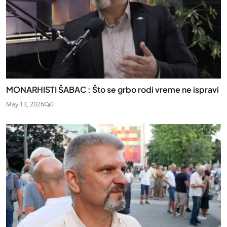
MONARHISTI ŠABAC : Što se grbo rodi vreme ne ispravi
May 13, 2026
0