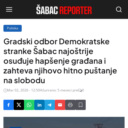
Politika
Gradski odbor Demokratske
stranke Šabac najoštrije
osuđuje hapšenje građana i
zahteva njihovo hitno puštanje
na slobodu
Mar 02, 2026 - 12:50
Ažurirano: 5 meseci pre
0