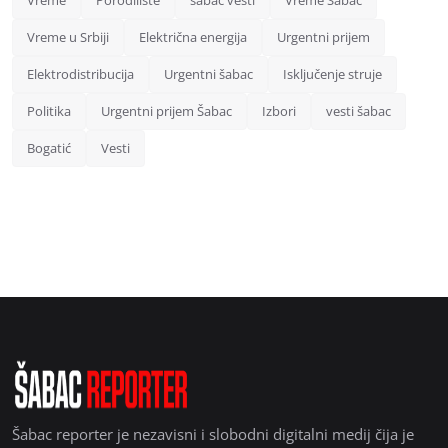
Vreme u Srbiji
Električna energija
Urgentni prijem
Elektrodistribucija
Urgentni šabac
Isključenje struje
Politika
Urgentni prijem Šabac
Izbori
vesti šabac
Bogatić
Vesti
Šabac reporter je nezavisni i slobodni digitalni medij čija je