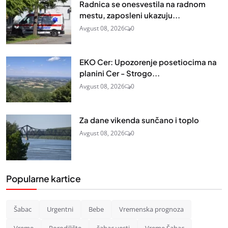
Radnica se onesvestila na radnom
mestu, zaposleni ukazuju...
Avgust 08, 2026
0
EKO Cer: Upozorenje posetiocima na
planini Cer - Strogo...
Avgust 08, 2026
0
Za dane vikenda sunčano i toplo
Avgust 08, 2026
0
Popularne kartice
Šabac
Urgentni
Bebe
Vremenska prognoza
Vreme
Porodilište
šabac vesti
Vreme Šabac