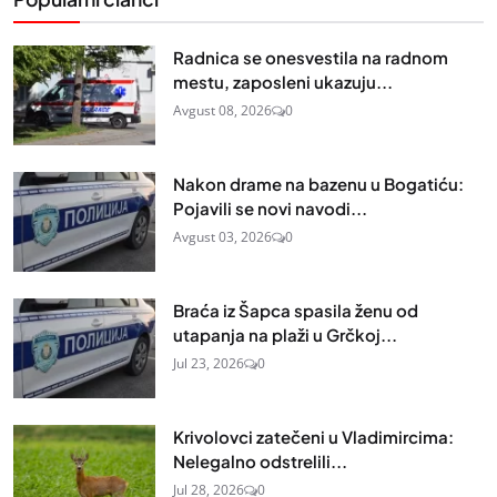
Radnica se onesvestila na radnom
mestu, zaposleni ukazuju...
Avgust 08, 2026
0
Nakon drame na bazenu u Bogatiću:
Pojavili se novi navodi...
Avgust 03, 2026
0
Braća iz Šapca spasila ženu od
utapanja na plaži u Grčkoj...
Jul 23, 2026
0
Krivolovci zatečeni u Vladimircima:
Nelegalno odstrelili...
Jul 28, 2026
0