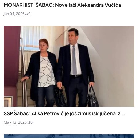
MONARHISTI ŠABAC: Nove laži Aleksandra Vučića
Jun 04, 2026
0
SSP Šabac: Alisa Petrović je još zimus isključena iz...
May 13, 2026
0