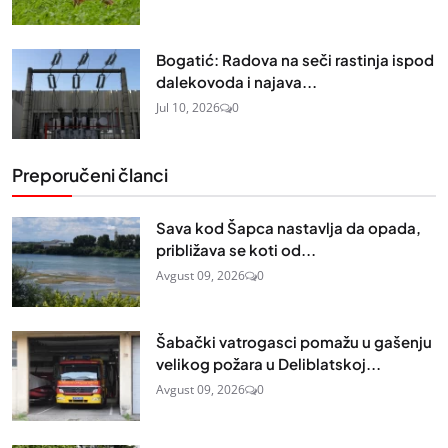
Bogatić: Radova na seči rastinja ispod
dalekovoda i najava...
Jul 10, 2026
0
Preporučeni članci
Sava kod Šapca nastavlja da opada,
približava se koti od...
Avgust 09, 2026
0
Šabački vatrogasci pomažu u gašenju
velikog požara u Deliblatskoj...
Avgust 09, 2026
0