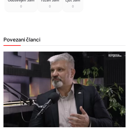
Oduševljen Sam
Tužan Sam
Ljut Sam
0
0
0
Povezani članci