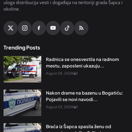
uloga distribucija vesti i događaja na teritoriji grada Šapca i
okoline.
Trending Posts
Radnica se onesvestila na radnom
mestu, zaposleni ukazuju...
Avgust 08, 2026
0
Nakon drame na bazenu u Bogatiću:
Pojavili se novi navodi...
Avgust 03, 2026
0
Braća iz Šapca spasila ženu od