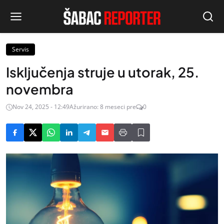
Servis
Isključenja struje u utorak, 25.
novembra
Nov 24, 2025 - 12:49
Ažurirano: 8 meseci pre
0