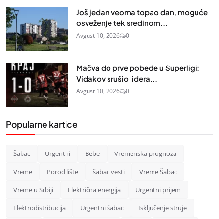
Još jedan veoma topao dan, moguće
osveženje tek sredinom...
Avgust 10, 2026
0
Mačva do prve pobede u Superligi:
Vidakov srušio lidera...
Avgust 10, 2026
0
Popularne kartice
Šabac
Urgentni
Bebe
Vremenska prognoza
Vreme
Porodilište
šabac vesti
Vreme Šabac
Vreme u Srbiji
Električna energija
Urgentni prijem
Elektrodistribucija
Urgentni šabac
Isključenje struje