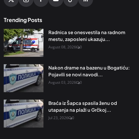
Trending Posts
Radnica se onesvestila na radnom
mestu, zaposleni ukazuju...
Avgust 08, 2026
0
Nakon drame na bazenu u Bogatiću:
Pojavili se novi navodi...
Avgust 03, 2026
0
Braća iz Šapca spasila ženu od
utapanja na plaži u Grčkoj...
Jul 23, 2026
0