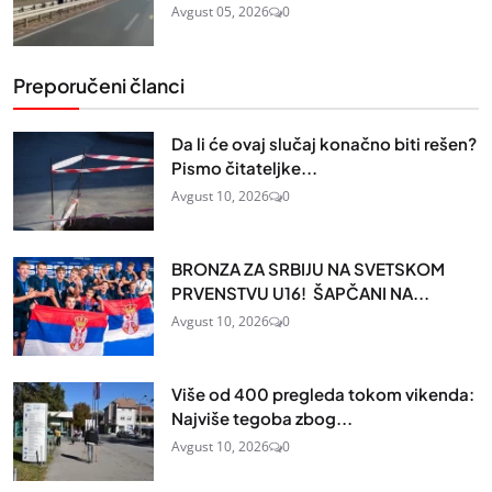
Avgust 05, 2026
0
Preporučeni članci
Da li će ovaj slučaj konačno biti rešen?
Pismo čitateljke...
Avgust 10, 2026
0
BRONZA ZA SRBIJU NA SVETSKOM
PRVENSTVU U16! ŠAPČANI NA...
Avgust 10, 2026
0
Više od 400 pregleda tokom vikenda:
Najviše tegoba zbog...
Avgust 10, 2026
0