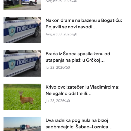
Avgust 08, 2026
0
Nakon drame na bazenu u Bogatiću:
Pojavili se novi navodi...
Avgust 03, 2026
0
Braća iz Šapca spasila ženu od
utapanja na plaži u Grčkoj...
Jul 23, 2026
0
Krivolovci zatečeni u Vladimircima:
Nelegalno odstrelili...
Jul 28, 2026
0
Dva radnika poginula na brzoj
saobraćajnici Šabac–Loznica...