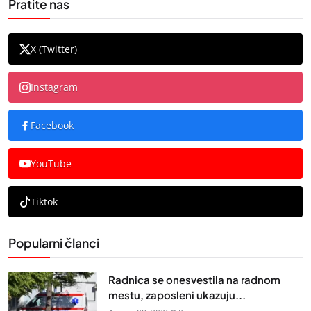
Pratite nas
X (Twitter)
Instagram
Facebook
YouTube
Tiktok
Popularni članci
Radnica se onesvestila na radnom
mestu, zaposleni ukazuju...