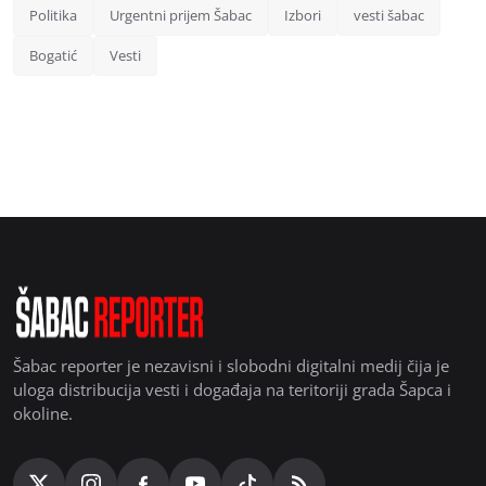
Politika
Urgentni prijem Šabac
Izbori
vesti šabac
Bogatić
Vesti
Šabac reporter je nezavisni i slobodni digitalni medij čija je
uloga distribucija vesti i događaja na teritoriji grada Šapca i
okoline.