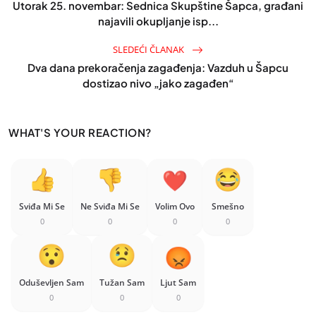
Utorak 25. novembar: Sednica Skupštine Šapca, građani
najavili okupljanje isp...
SLEDEĆI ČLANAK
Dva dana prekoračenja zagađenja: Vazduh u Šapcu
dostizao nivo „jako zagađen“
WHAT'S YOUR REACTION?
Sviđa Mi Se
Ne Sviđa Mi Se
Volim Ovo
Smešno
0
0
0
0
Oduševljen Sam
Tužan Sam
Ljut Sam
0
0
0