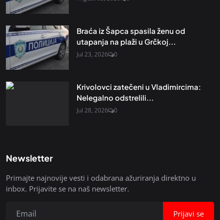
Braća iz Šapca spasila ženu od
utapanja na plaži u Grčkoj...
Jul 23, 2026
0
Krivolovci zatečeni u Vladimircima:
Nelegalno odstrelili...
Jul 28, 2026
0
Newsletter
Primajte najnovije vesti i odabrana ažuriranja direktno u
inbox. Prijavite se na naš newsletter.
Prijavi se