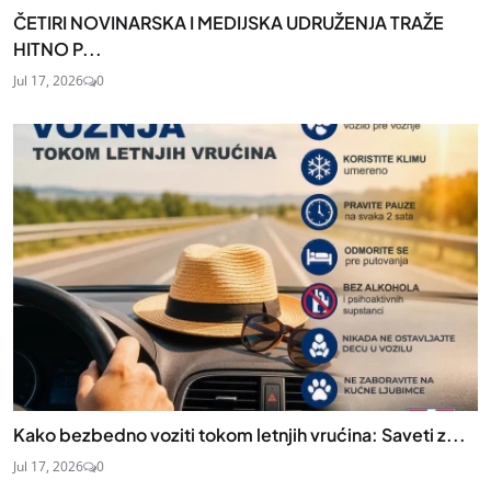
ČETIRI NOVINARSKA I MEDIJSKA UDRUŽENJA TRAŽE
HITNO P...
Jul 17, 2026
0
Kako bezbedno voziti tokom letnjih vrućina: Saveti z...
Jul 17, 2026
0