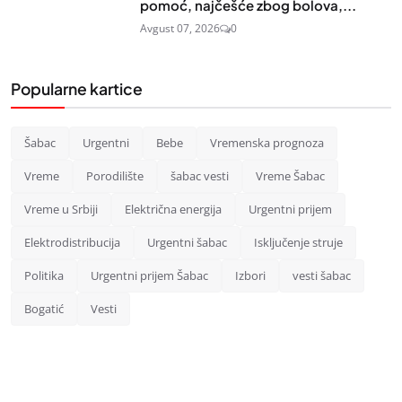
pomoć, najčešće zbog bolova,...
Avgust 07, 2026
0
Popularne kartice
Šabac
Urgentni
Bebe
Vremenska prognoza
Vreme
Porodilište
šabac vesti
Vreme Šabac
Vreme u Srbiji
Električna energija
Urgentni prijem
Elektrodistribucija
Urgentni šabac
Isključenje struje
Politika
Urgentni prijem Šabac
Izbori
vesti šabac
Bogatić
Vesti