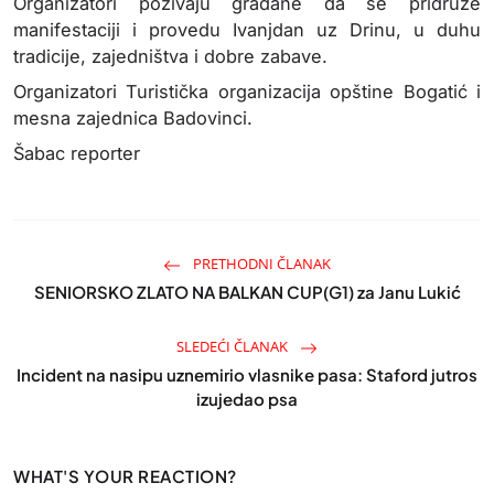
Organizatori pozivaju građane da se pridruže
manifestaciji i provedu Ivanjdan uz Drinu, u duhu
tradicije, zajedništva i dobre zabave.
Organizatori Turistička organizacija opštine Bogatić i
mesna zajednica Badovinci.
Šabac reporter
PRETHODNI ČLANAK
SENIORSKO ZLATO NA BALKAN CUP(G1) za Janu Lukić
SLEDEĆI ČLANAK
Incident na nasipu uznemirio vlasnike pasa: Staford jutros
izujedao psa
WHAT'S YOUR REACTION?