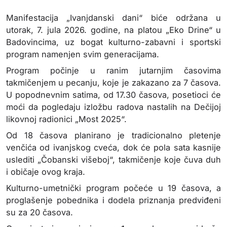
Manifestacija „Ivanjdanski dani“ biće održana u
utorak, 7. jula 2026. godine, na platou „Eko Drine“ u
Badovincima, uz bogat kulturno-zabavni i sportski
program namenjen svim generacijama.
Program počinje u ranim jutarnjim časovima
takmičenjem u pecanju, koje je zakazano za 7 časova.
U popodnevnim satima, od 17.30 časova, posetioci će
moći da pogledaju izložbu radova nastalih na Dečijoj
likovnoj radionici „Most 2025“.
Od 18 časova planirano je tradicionalno pletenje
venčića od ivanjskog cveća, dok će pola sata kasnije
uslediti „Čobanski višeboj“, takmičenje koje čuva duh
i običaje ovog kraja.
Kulturno-umetnički program počeće u 19 časova, a
proglašenje pobednika i dodela priznanja predviđeni
su za 20 časova.