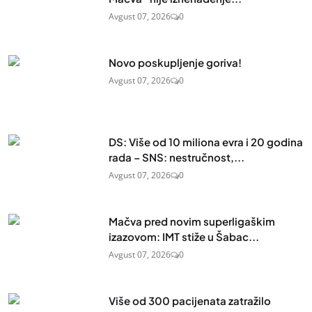
Avgust 07, 2026
0
Novo poskupljenje goriva!
Avgust 07, 2026
0
DS: Više od 10 miliona evra i 20 godina
rada – SNS: nestručnost,...
Avgust 07, 2026
0
Mačva pred novim superligaškim
izazovom: IMT stiže u Šabac...
Avgust 07, 2026
0
Više od 300 pacijenata zatražilo