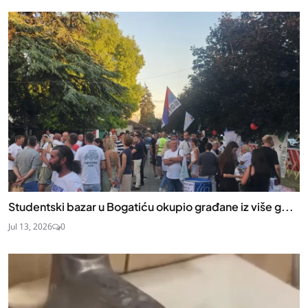
Studentski bazar u Bogatiću okupio građane iz više g...
Jul 13, 2026
0