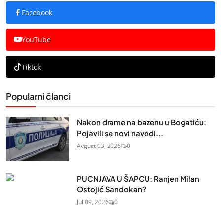
Facebook
YouTube
Tiktok
Popularni članci
Nakon drame na bazenu u Bogatiću:
Pojavili se novi navodi...
Avgust 03, 2026
0
PUCNJAVA U ŠAPCU: Ranjen Milan
Ostojić Sandokan?
Jul 09, 2026
0