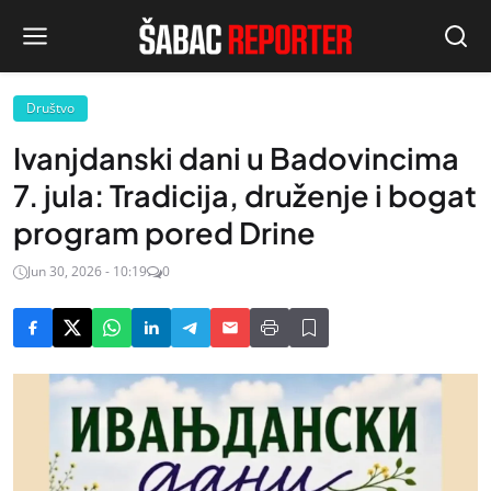
Društvo
Ivanjdanski dani u Badovincima
7. jula: Tradicija, druženje i bogat
program pored Drine
Jun 30, 2026 - 10:19
0