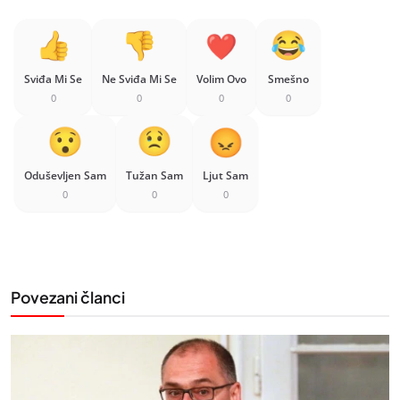
Sviđa Mi Se
Ne Sviđa Mi Se
Volim Ovo
Smešno
0
0
0
0
Oduševljen Sam
Tužan Sam
Ljut Sam
0
0
0
Povezani članci