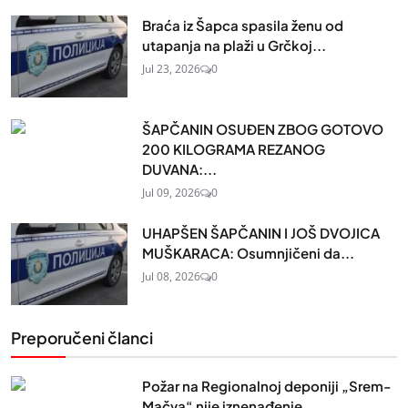
Braća iz Šapca spasila ženu od
utapanja na plaži u Grčkoj...
Jul 23, 2026
0
ŠAPČANIN OSUĐEN ZBOG GOTOVO
200 KILOGRAMA REZANOG
DUVANA:...
Jul 09, 2026
0
UHAPŠEN ŠAPČANIN I JOŠ DVOJICA
MUŠKARACA: Osumnjičeni da...
Jul 08, 2026
0
Preporučeni članci
Požar na Regionalnoj deponiji „Srem-
Mačva“ nije iznenađenje...