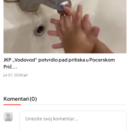
JKP „Vodovod“ potvrdio pad pritiska u Pocerskom
Prič...
Jul 07, 2026
0
Komentari (
0
)