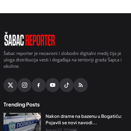
Šabac reporter je nezavisni i slobodni digitalni medij čija je
uloga distribucija vesti i događaja na teritoriji grada Šapca i
okoline.
Trending Posts
Nakon drame na bazenu u Bogatiću:
Pojavili se novi navodi...
Avgust 03, 2026
0