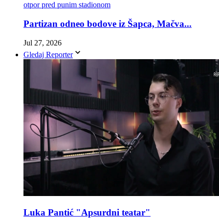
Partizan odneo bodove iz Šapca, Mačva...
Jul 27, 2026
Gledaj Reporter
Luka Pantić "Apsurdni teatar"