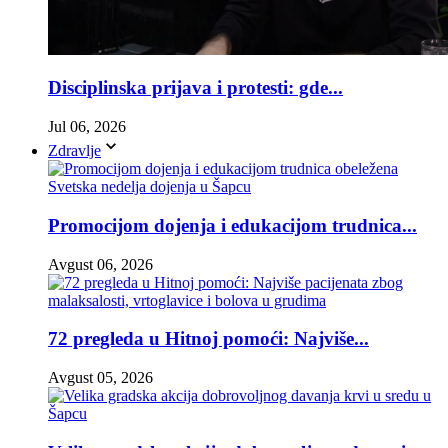
Disciplinska prijava i protesti: gde...
Jul 06, 2026
Zdravlje
Promocijom dojenja i edukacijom trudnica...
Avgust 06, 2026
72 pregleda u Hitnoj pomoći: Najviše...
Avgust 05, 2026