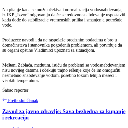
Na pitanje kada se može očekivati normalizacija vodosnabdevanja,
iz JKP „Izvor“ odgovaraju da će se redovno snabdevanje uspostaviti
kada dođe do stabilizacije vremenskih prilika i smanjenja potrošnje
vode.
Preduzeće navodi i da ne raspolaže preciznim podacima o broju
domaćinstava i stanovnika pogođenih problemom, ali potvrđuje da
su organi opštine Vladimirci upoznati sa situacijom.
Meštani Zablaća, međutim, ističu da problemi sa vodosnabdevanjem
nisu novijeg datuma i očekuju trajno rešenje koje će im omogućiti
nesmetano snabdevanje vodom, posebno tokom letnjih meseci i
visokih temperatura.
Šabac reporter
Prethodni članak
Zavod za javno zdravlje: Sava bezbedna za kupanje
i rekreaciju