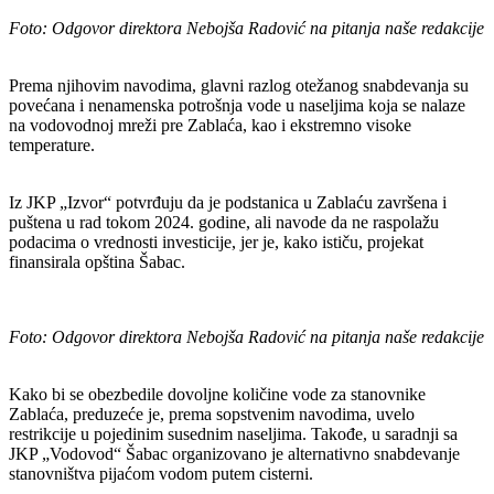
Foto: Odgovor direktora Nebojša Radović na pitanja naše redakcije
Prema njihovim navodima, glavni razlog otežanog snabdevanja su
povećana i nenamenska potrošnja vode u naseljima koja se nalaze
na vodovodnoj mreži pre Zablaća, kao i ekstremno visoke
temperature.
Iz JKP „Izvor“ potvrđuju da je podstanica u Zablaću završena i
puštena u rad tokom 2024. godine, ali navode da ne raspolažu
podacima o vrednosti investicije, jer je, kako ističu, projekat
finansirala opština Šabac.
Foto: Odgovor direktora Nebojša Radović na pitanja naše redakcije
Kako bi se obezbedile dovoljne količine vode za stanovnike
Zablaća, preduzeće je, prema sopstvenim navodima, uvelo
restrikcije u pojedinim susednim naseljima. Takođe, u saradnji sa
JKP „Vodovod“ Šabac organizovano je alternativno snabdevanje
stanovništva pijaćom vodom putem cisterni.