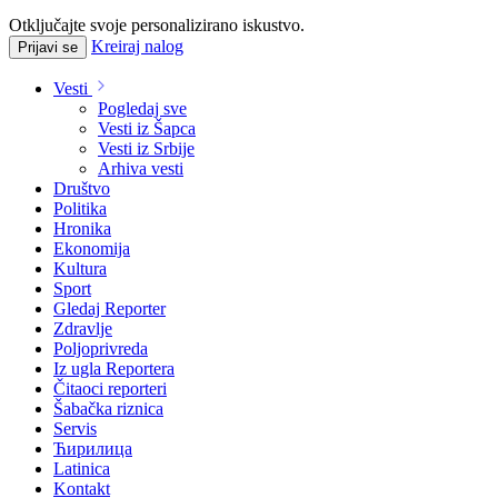
Otključajte svoje personalizirano iskustvo.
Kreiraj nalog
Prijavi se
Vesti
Pogledaj sve
Vesti iz Šapca
Vesti iz Srbije
Arhiva vesti
Društvo
Politika
Hronika
Ekonomija
Kultura
Sport
Gledaj Reporter
Zdravlje
Poljoprivreda
Iz ugla Reportera
Čitaoci reporteri
Šabačka riznica
Servis
Ћирилица
Latinica
Kontakt