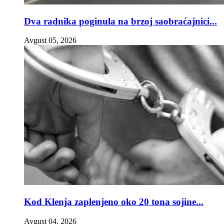
Dva radnika poginula na brzoj saobraćajnici...
Avgust 05, 2026
Kod Klenja zaplenjeno oko 20 tona sojine...
Avgust 04, 2026