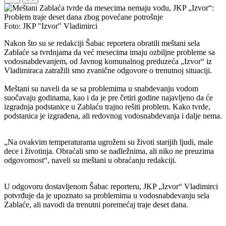
Foto: JKP "Izvor" Vladimirci
Nakon što su se redakciji Šabac reportera obratili meštani sela
Zablaće sa tvrdnjama da već mesecima imaju ozbiljne probleme sa
vodosnabdevanjem, od Javnog komunalnog preduzeća „Izvor“ iz
Vladimiraca zatražili smo zvanične odgovore o trenutnoj situaciji.
Meštani su naveli da se sa problemima u snabdevanju vodom
suočavaju godinama, kao i da je pre četiri godine najavljeno da će
izgradnja podstanice u Zablaću trajno rešiti problem. Kako tvrde,
podstanica je izgrađena, ali redovnog vodosnabdevanja i dalje nema.
„Na ovakvim temperaturama ugroženi su životi starijih ljudi, male
dece i životinja. Obraćali smo se nadležnima, ali niko ne preuzima
odgovornost“, naveli su meštani u obraćanju redakciji.
U odgovoru dostavljenom Šabac reporteru, JKP „Izvor“ Vladimirci
potvrđuje da je upoznato sa problemima u vodosnabdevanju sela
Zablaće, ali navodi da trenutni poremećaj traje deset dana.