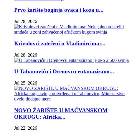
Prvo žarište boginja ovaca i koza u...
Jul 28, 2026
Krivolovci zatečeni u Vladimircima:...
Jul 28, 2026
U Tabanoviću i Drenovcu eutanazirano...
Jul 25, 2026
NOVO ŽARIŠTE U MAČVANSKOM
OKRUGU: Afrička...
Jul 22, 2026