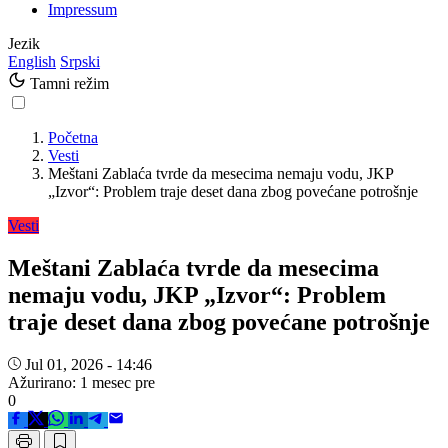
Impressum
Jezik
English
Srpski
Tamni režim
Početna
Vesti
Meštani Zablaća tvrde da mesecima nemaju vodu, JKP
„Izvor“: Problem traje deset dana zbog povećane potrošnje
Vesti
Meštani Zablaća tvrde da mesecima
nemaju vodu, JKP „Izvor“: Problem
traje deset dana zbog povećane potrošnje
Jul 01, 2026 - 14:46
Ažurirano: 1 mesec pre
0