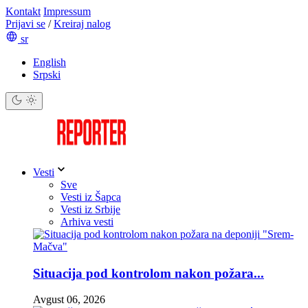
Kontakt
Impressum
Prijavi se
/
Kreiraj nalog
sr
English
Srpski
Vesti
Sve
Vesti iz Šapca
Vesti iz Srbije
Arhiva vesti
Situacija pod kontrolom nakon požara...
Avgust 06, 2026