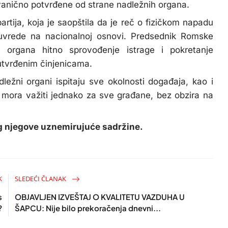
 zvanično potvrđene od strane nadležnih organa.
tija, koja je saopštila da je reč o fizičkom napadu
uvrede na nacionalnoj osnovi. Predsednik Romske
h organa hitno sprovođenje istrage i pokretanje
utvrđenim činjenicama.
ežni organi ispitaju sve okolnosti događaja, kao i
n mora važiti jednako za sve građane, bez obzira na
og njegove uznemirujuće sadržine.
K
SLEDEĆI ČLANAK
s
OBJAVLJEN IZVEŠTAJ O KVALITETU VAZDUHA U
?
ŠAPCU: Nije bilo prekoračenja dnevni...