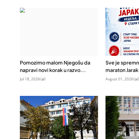
Pomozimo malom Njegošu da
Sve je spremno
napravi novi korak u razvo...
maraton Jarak
Jul 18, 2026
0
Avgust 01, 2026
0