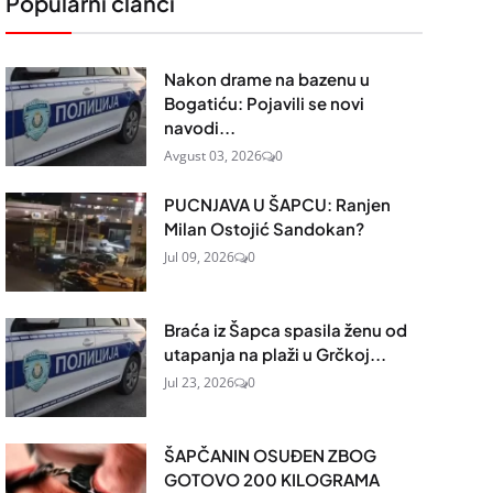
Popularni članci
Nakon drame na bazenu u
Bogatiću: Pojavili se novi
navodi...
Avgust 03, 2026
0
PUCNJAVA U ŠAPCU: Ranjen
Milan Ostojić Sandokan?
Jul 09, 2026
0
Braća iz Šapca spasila ženu od
utapanja na plaži u Grčkoj...
Jul 23, 2026
0
ŠAPČANIN OSUĐEN ZBOG
GOTOVO 200 KILOGRAMA