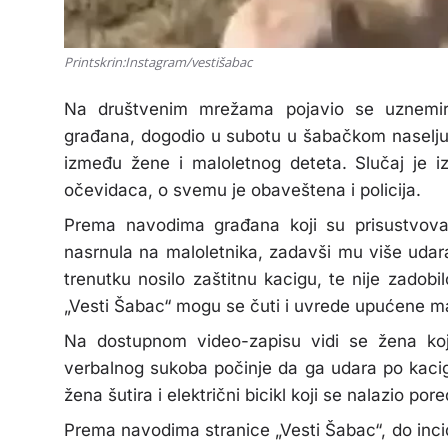
Printskrin:Instagram/vestišabac
Na društvenim mrežama pojavio se uznemiru
građana, dogodio u subotu u šabačkom naselju Tr
između žene i maloletnog deteta. Slučaj je i
očevidaca, o svemu je obaveštena i policija.
Prema navodima građana koji su prisustvoval
nasrnula na maloletnika, zadavši mu više udar
trenutku nosilo zaštitnu kacigu, te nije zadobi
„Vesti Šabac“ mogu se čuti i uvrede upućene mal
Na dostupnom video-zapisu vidi se žena koj
verbalnog sukoba počinje da ga udara po kacig
žena šutira i električni bicikl koji se nalazio por
Prema navodima stranice „Vesti Šabac“, do inci