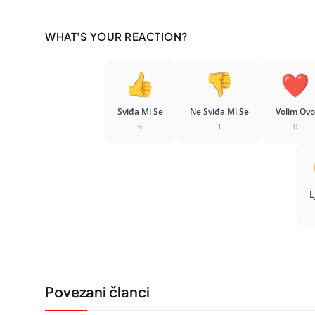
WHAT'S YOUR REACTION?
Sviđa Mi Se
Ne Sviđa Mi Se
Volim Ovo
6
1
0
L
Povezani članci