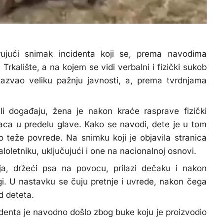
jući snimak incidenta koji se, prema navodima
kalište, a na kojem se vidi verbalni i fizički sukob
zazvao veliku pažnju javnosti, a, prema tvrdnjama
i događaju, žena je nakon kraće rasprave fizički
aca u predelu glave. Kako se navodi, dete je u tom
lo teže povrede. Na snimku koji je objavila stranica
oletniku, uključujući i one na nacionalnoj osnovi.
a, držeći psa na povocu, prilazi dečaku i nakon
i. U nastavku se čuju pretnje i uvrede, nakon čega
ed deteta.
denta je navodno došlo zbog buke koju je proizvodio