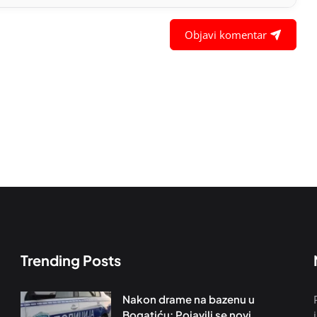
Objavi komentar
Trending Posts
Nakon drame na bazenu u
Bogatiću: Pojavili se novi