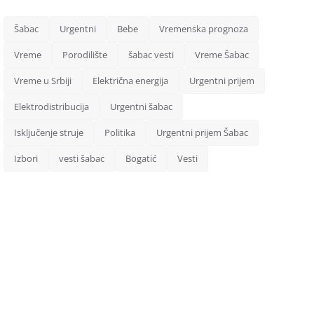
Šabac
Urgentni
Bebe
Vremenska prognoza
Vreme
Porodilište
šabac vesti
Vreme Šabac
Vreme u Srbiji
Električna energija
Urgentni prijem
Elektrodistribucija
Urgentni šabac
Isključenje struje
Politika
Urgentni prijem Šabac
Izbori
vesti šabac
Bogatić
Vesti