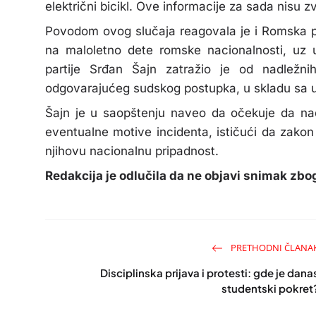
električni bicikl. Ove informacije za sada nisu
Povodom ovog slučaja reagovala je i Romska par
na maloletno dete romske nacionalnosti, uz 
partije Srđan Šajn zatražio je od nadležni
odgovarajućeg sudskog postupka, u skladu sa 
Šajn je u saopštenju naveo da očekuje da nadl
eventualne motive incidenta, ističući da zako
njihovu nacionalnu pripadnost.
Redakcija je odlučila da ne objavi snimak zb
PRETHODNI ČLANA
Disciplinska prijava i protesti: gde je dana
studentski pokret