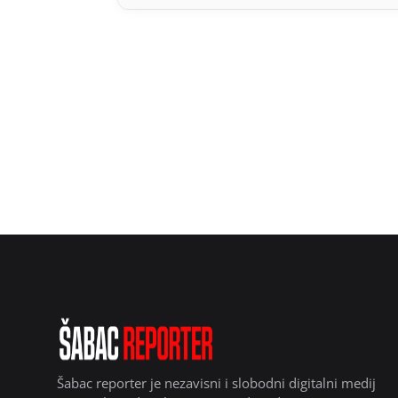
Šabac reporter je nezavisni i slobodni digitalni medij