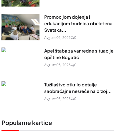
Promocijom dojenja i
edukacijom trudnica obeležena
Svetska...
Avgust 06, 2026
0
Apel štaba za vanredne situacije
opštine Bogatić
Avgust 06, 2026
0
Tužilaštvo otkrilo detalje
saobraćajne nesreće na brzoj...
Avgust 06, 2026
0
Popularne kartice