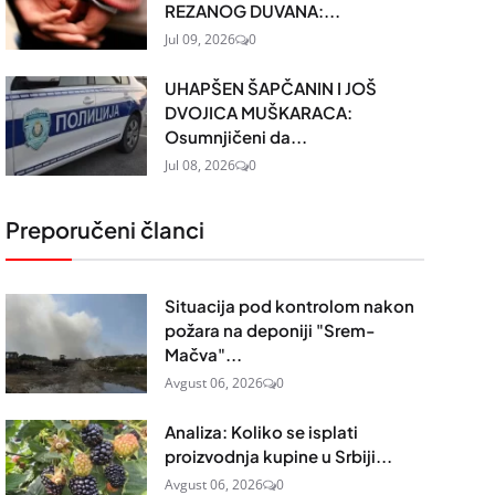
REZANOG DUVANA:...
Jul 09, 2026
0
UHAPŠEN ŠAPČANIN I JOŠ
DVOJICA MUŠKARACA:
Osumnjičeni da...
Jul 08, 2026
0
Preporučeni članci
Situacija pod kontrolom nakon
požara na deponiji "Srem-
Mačva"...
Avgust 06, 2026
0
Analiza: Koliko se isplati
proizvodnja kupine u Srbiji...
Avgust 06, 2026
0