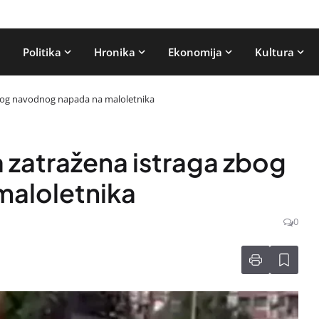
Politika
Hronika
Ekonomija
Kultura
zbog navodnog napada na maloletnika
 zatražena istraga zbog
aloletnika
0