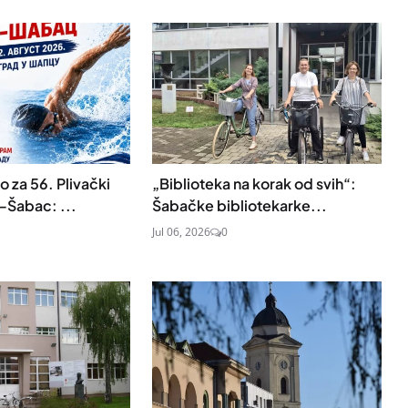
 za 56. Plivački
„Biblioteka na korak od svih“:
–Šabac: ...
Šabačke bibliotekarke...
Jul 06, 2026
0