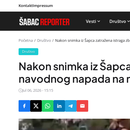
Kontakt
Impressum
Vesti
Društvo
Početna
Društvo
Nakon snimka iz Šapca zatražena istraga 
Društvo
Nakon snimka iz Šapca
navodnog napada na m
Jul 06, 2026 - 15:15