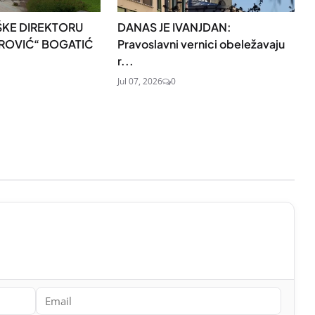
KE DIREKTORU
DANAS JE IVANJDAN:
TROVIĆ“ BOGATIĆ
Pravoslavni vernici obeležavaju
r...
Jul 07, 2026
0