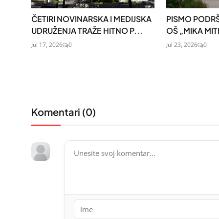
ČETIRI NOVINARSKA I MEDIJSKA
PISMO PODRŠ
UDRUŽENJA TRAŽE HITNO P...
OŠ „MIKA MI
Jul 17, 2026
0
Jul 23, 2026
0
Komentari (
0
)