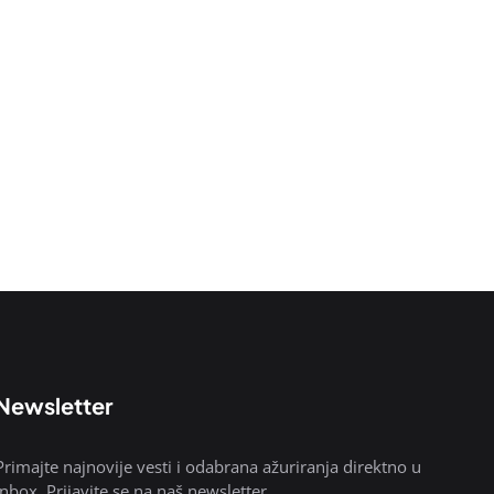
Newsletter
Primajte najnovije vesti i odabrana ažuriranja direktno u
inbox. Prijavite se na naš newsletter.