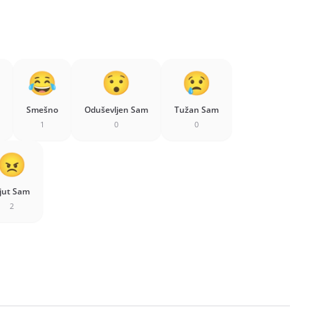
Smešno
Oduševljen Sam
Tužan Sam
1
0
0
jut Sam
2