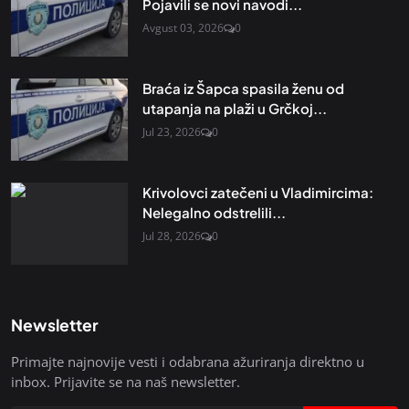
Pojavili se novi navodi...
Avgust 03, 2026
0
Braća iz Šapca spasila ženu od
utapanja na plaži u Grčkoj...
Jul 23, 2026
0
Krivolovci zatečeni u Vladimircima:
Nelegalno odstrelili...
Jul 28, 2026
0
Newsletter
Primajte najnovije vesti i odabrana ažuriranja direktno u
inbox. Prijavite se na naš newsletter.