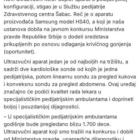
konfiguraciji, stigao je u Službu pedijatrije
Zdravstvenog centra Šabac. Reč je o aparatu
proizvođača Samsung model HS40, a koji je naša
ustanova dobila na javnom konkursu Ministarstva
pravde Republike Srbije o dodeli sredstava
prikupljenih po osnovu odlaganja krivičnog gonjenja
(oportunitet).
Ultrazvučni aparat jedan je od najboljih na tržištu, a
sadrži dve kardiološke sonde od kojih je jedna
pedijatrijska, potom linearnu sondu za pregled kukova
i konveksnu sondu za pregled abdomena. Ovaj uređaj
značajno će podići kvalitet rada lekara u
specijalističkim pedijatrijskim ambulantama i doprineti
boljoj i pouzdanijoj dijagnostici.
– U specijalističkim pedijatrijskim ambulantama
godišnje bude pregledano blizu 1.700 dece.
Ultrazvučni aparat koji smo tražili na konkursu i dobili
od Ministarstva pravde, unaprediće dijagnostiku i