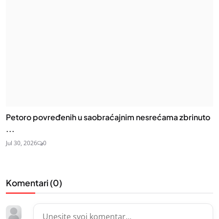
Petoro povređenih u saobraćajnim nesrećama zbrinuto
...
Jul 30, 2026
0
Komentari (
0
)