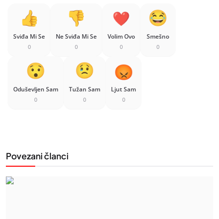
Sviđa Mi Se
Ne Sviđa Mi Se
Volim Ovo
Smešno
0
0
0
0
Oduševljen Sam
Tužan Sam
Ljut Sam
0
0
0
Povezani članci