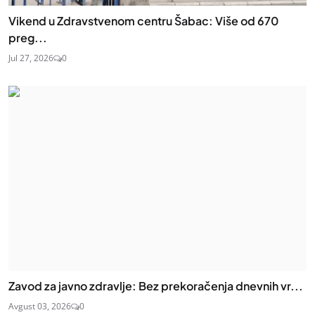
Vikend u Zdravstvenom centru Šabac: Više od 670
preg...
Jul 27, 2026
0
Zavod za javno zdravlje: Bez prekoračenja dnevnih vr...
Avgust 03, 2026
0