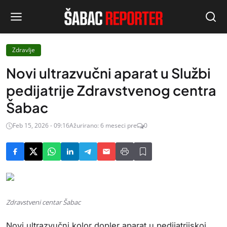
Zdravlje
Novi ultrazvučni aparat u Službi
pedijatrije Zdravstvenog centra
Šabac
Feb 15, 2026 - 09:16
Ažurirano: 6 meseci pre
0
Zdravstveni centar Šabac
Novi ultrazvučni kolor dopler aparat u pedijatrijskoj