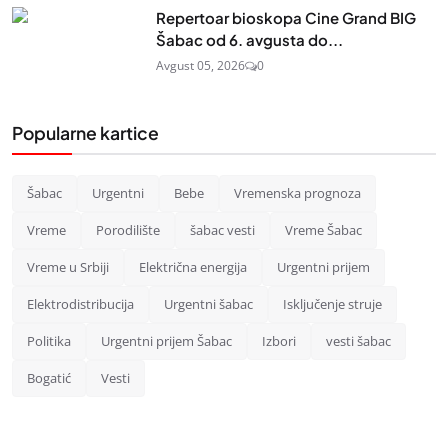
Repertoar bioskopa Cine Grand BIG
Šabac od 6. avgusta do...
Avgust 05, 2026
0
Popularne kartice
Šabac
Urgentni
Bebe
Vremenska prognoza
Vreme
Porodilište
šabac vesti
Vreme Šabac
Vreme u Srbiji
Električna energija
Urgentni prijem
Elektrodistribucija
Urgentni šabac
Isključenje struje
Politika
Urgentni prijem Šabac
Izbori
vesti šabac
Bogatić
Vesti