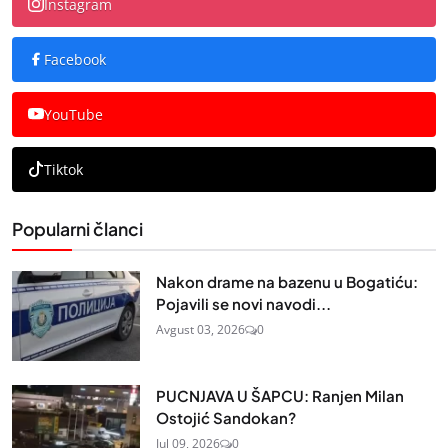
Instagram
Facebook
YouTube
Tiktok
Popularni članci
Nakon drame na bazenu u Bogatiću:
Pojavili se novi navodi...
Avgust 03, 2026
0
PUCNJAVA U ŠAPCU: Ranjen Milan
Ostojić Sandokan?
Jul 09, 2026
0