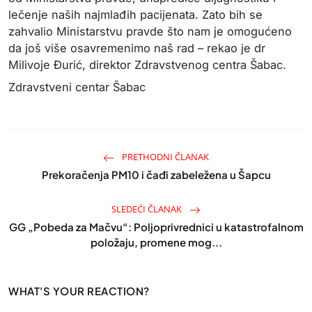
lečenje naših najmlađih pacijenata. Zato bih se
zahvalio Ministarstvu pravde što nam je omogućeno
da još više osavremenimo naš rad – rekao je dr
Milivoje Đurić, direktor Zdravstvenog centra Šabac.
Zdravstveni centar Šabac
PRETHODNI ČLANAK
Prekoračenja PM10 i čađi zabeležena u Šapcu
SLEDEĆI ČLANAK
GG „Pobeda za Mačvu“: Poljoprivrednici u katastrofalnom
položaju, promene mog...
WHAT'S YOUR REACTION?