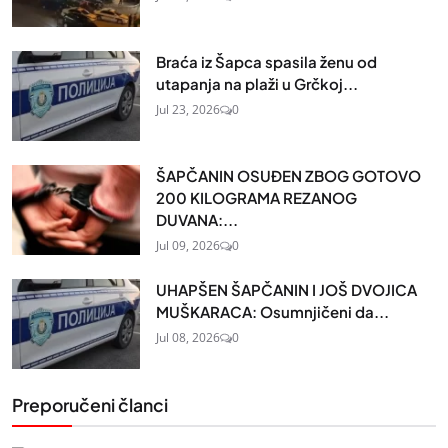
Braća iz Šapca spasila ženu od
utapanja na plaži u Grčkoj...
Jul 23, 2026
0
ŠAPČANIN OSUĐEN ZBOG GOTOVO
200 KILOGRAMA REZANOG
DUVANA:...
Jul 09, 2026
0
UHAPŠEN ŠAPČANIN I JOŠ DVOJICA
MUŠKARACA: Osumnjičeni da...
Jul 08, 2026
0
Preporučeni članci