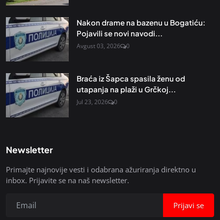
Nakon drame na bazenu u Bogatiću:
Pojavili se novi navodi...
Avgust 03, 2026
0
Braća iz Šapca spasila ženu od
utapanja na plaži u Grčkoj...
Jul 23, 2026
0
Newsletter
Primajte najnovije vesti i odabrana ažuriranja direktno u
inbox. Prijavite se na naš newsletter.
Prijavi se