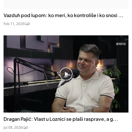
Vazduh pod lupom: ko meri, ko kontroliše i ko snosi ...
Feb 11, 2026
0
Dragan Pajić: Vlast u Loznici se plaši rasprave, a g...
Jul 08, 2026
0