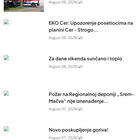
Avgust 08, 2026
0
EKO Cer: Upozorenje posetiocima na
planini Cer - Strogo...
Avgust 08, 2026
0
Za dane vikenda sunčano i toplo
Avgust 08, 2026
0
Požar na Regionalnoj deponiji „Srem-
Mačva“ nije iznenađenje...
Avgust 07, 2026
0
Novo poskupljenje goriva!
Avgust 07, 2026
0