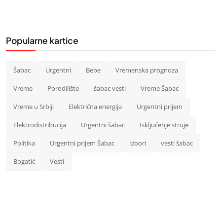
Popularne kartice
Šabac
Urgentni
Bebe
Vremenska prognoza
Vreme
Porodilište
šabac vesti
Vreme Šabac
Vreme u Srbiji
Električna energija
Urgentni prijem
Elektrodistribucija
Urgentni šabac
Isključenje struje
Politika
Urgentni prijem Šabac
Izbori
vesti šabac
Bogatić
Vesti