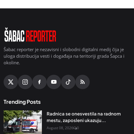
Šabac reporter je nezavisni i slobodni digitalni medij čija je
uloga distribucija vesti i događaja na teritoriji grada Šapca i
okoline.
Trending Posts
Radnica se onesvestila na radnom
mestu, zaposleni ukazuju...
Avgust 08, 2026
0