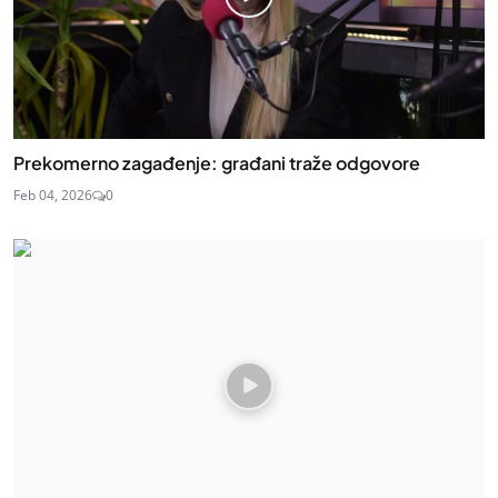
Prekomerno zagađenje: građani traže odgovore
Feb 04, 2026
0