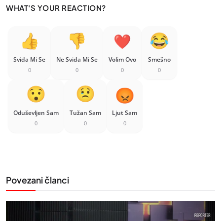
WHAT'S YOUR REACTION?
Sviđa Mi Se
Ne Sviđa Mi Se
Volim Ovo
Smešno
0
0
0
0
Oduševljen Sam
Tužan Sam
Ljut Sam
0
0
0
Povezani članci