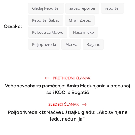
Gledaj Reporter
šabac reporter
reporter
Reporter Šabac
Milan Zorbić
Oznake:
Pobeda za Mačvu
Naše mleko
Poljoprivreda
Mačva
Bogatić
PRETHODNI ČLANAK
Veče sevdaha za pamćenje: Amira Medunjanin u prepunoj
sali KOC-a Bogatić
SLEDEĆI ČLANAK
Poljoprivrednik iz Mačve u štrajku glađu: „Ako svinje ne
jedu, neću ni ja“