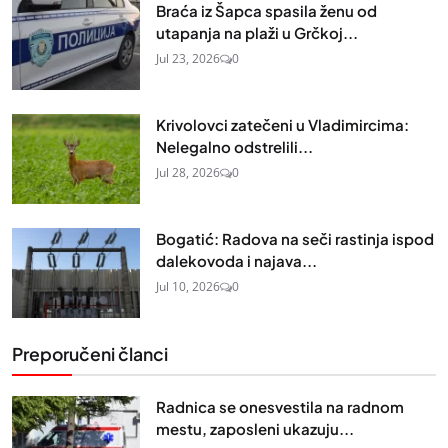
Braća iz Šapca spasila ženu od
utapanja na plaži u Grčkoj...
Jul 23, 2026
0
Krivolovci zatečeni u Vladimircima:
Nelegalno odstrelili...
Jul 28, 2026
0
Bogatić: Radova na seči rastinja ispod
dalekovoda i najava...
Jul 10, 2026
0
Preporučeni članci
Radnica se onesvestila na radnom
mestu, zaposleni ukazuju...