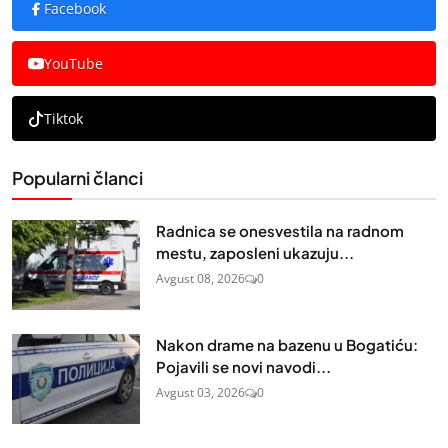
Facebook
YouTube
Tiktok
Popularni članci
Radnica se onesvestila na radnom
mestu, zaposleni ukazuju...
Avgust 08, 2026
0
Nakon drame na bazenu u Bogatiću:
Pojavili se novi navodi...
Avgust 03, 2026
0