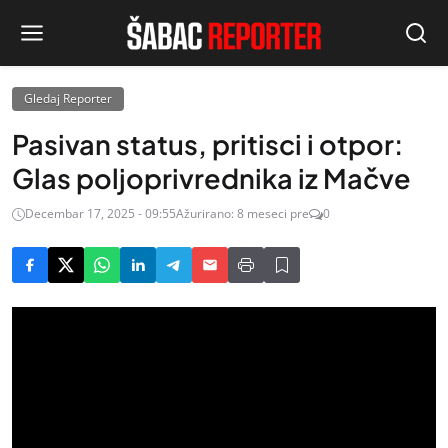
Gledaj Reporter
Pasivan status, pritisci i otpor:
Glas poljoprivrednika iz Mačve
Decembar 17, 2025 - 09:55
Ažurirano: 8 meseci pre
0