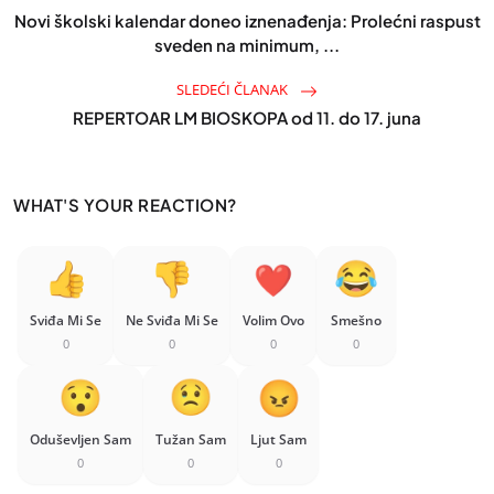
Novi školski kalendar doneo iznenađenja: Prolećni raspust
sveden na minimum, ...
SLEDEĆI ČLANAK
REPERTOAR LM BIOSKOPA od 11. do 17. juna
WHAT'S YOUR REACTION?
Sviđa Mi Se
Ne Sviđa Mi Se
Volim Ovo
Smešno
0
0
0
0
Oduševljen Sam
Tužan Sam
Ljut Sam
0
0
0