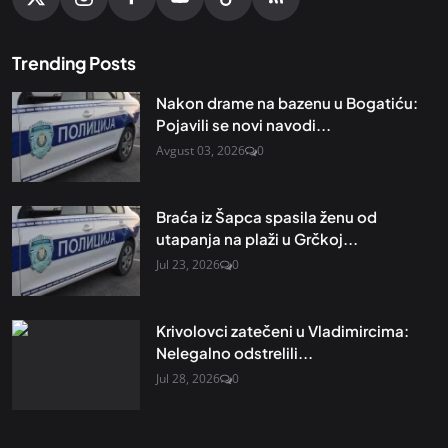
Trending Posts
Nakon drame na bazenu u Bogatiću:
Pojavili se novi navodi...
Avgust 03, 2026
0
Braća iz Šapca spasila ženu od
utapanja na plaži u Grčkoj...
Jul 23, 2026
0
Krivolovci zatečeni u Vladimircima:
Nelegalno odstrelili...
Jul 28, 2026
0