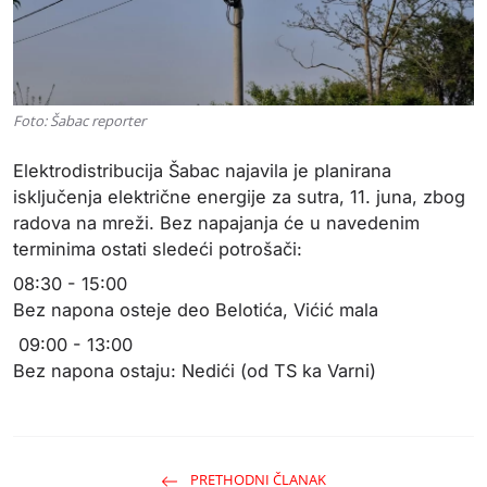
Foto: Šabac reporter
Elektrodistribucija Šabac najavila je planirana
isključenja električne energije za sutra, 11. juna, zbog
radova na mreži. Bez napajanja će u navedenim
terminima ostati sledeći potrošači:
08:30 - 15:00
Bez napona osteje deo Belotića, Vićić mala
09:00 - 13:00
Bez napona ostaju: Nedići (od TS ka Varni)
PRETHODNI ČLANAK