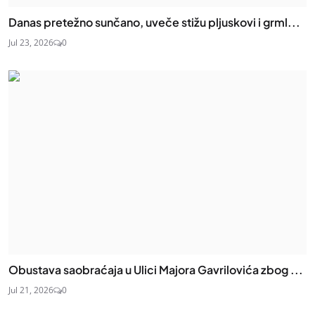
Danas pretežno sunčano, uveče stižu pljuskovi i grml...
Jul 23, 2026
0
Obustava saobraćaja u Ulici Majora Gavrilovića zbog ...
Jul 21, 2026
0