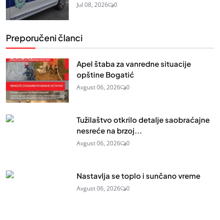
Jul 08, 2026
0
Preporučeni članci
Apel štaba za vanredne situacije
opštine Bogatić
Avgust 06, 2026
0
Tužilaštvo otkrilo detalje saobraćajne
nesreće na brzoj...
Avgust 06, 2026
0
Nastavlja se toplo i sunčano vreme
Avgust 06, 2026
0