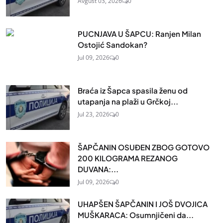
Avgust 03, 2026
0
PUCNJAVA U ŠAPCU: Ranjen Milan
Ostojić Sandokan?
Jul 09, 2026
0
Braća iz Šapca spasila ženu od
utapanja na plaži u Grčkoj...
Jul 23, 2026
0
ŠAPČANIN OSUĐEN ZBOG GOTOVO
200 KILOGRAMA REZANOG
DUVANA:...
Jul 09, 2026
0
UHAPŠEN ŠAPČANIN I JOŠ DVOJICA
MUŠKARACA: Osumnjičeni da...