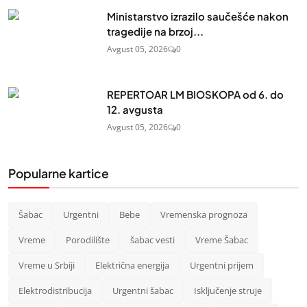
Ministarstvo izrazilo saučešće nakon
tragedije na brzoj...
Avgust 05, 2026
0
REPERTOAR LM BIOSKOPA od 6. do
12. avgusta
Avgust 05, 2026
0
Popularne kartice
Šabac
Urgentni
Bebe
Vremenska prognoza
Vreme
Porodilište
šabac vesti
Vreme Šabac
Vreme u Srbiji
Električna energija
Urgentni prijem
Elektrodistribucija
Urgentni šabac
Isključenje struje