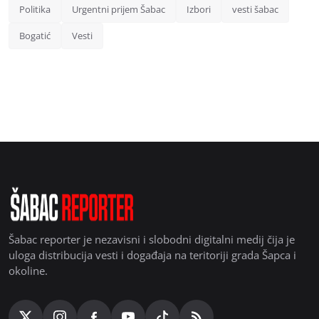
Politika
Urgentni prijem Šabac
Izbori
vesti šabac
Bogatić
Vesti
Šabac reporter je nezavisni i slobodni digitalni medij čija je
uloga distribucija vesti i događaja na teritoriji grada Šapca i
okoline.