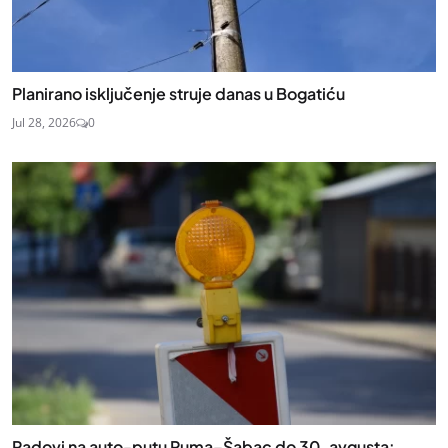
Planirano isključenje struje danas u Bogatiću
Jul 28, 2026
0
Radovi na auto-putu Ruma–Šabac do 30. avgusta: