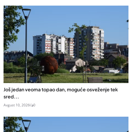
Još jedan veoma topao dan, moguće osveženje tek
sred...
Avgust 10, 2026
0