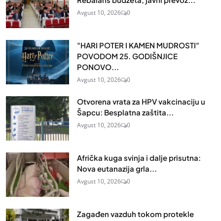
Avgust 10, 2026
0
"HARI POTER I KAMEN MUDROSTI"
POVODOM 25. GODIŠNJICE
PONOVO...
Avgust 10, 2026
0
Otvorena vrata za HPV vakcinaciju u
Šapcu: Besplatna zaštita...
Avgust 10, 2026
0
Afrička kuga svinja i dalje prisutna:
Nova eutanazija grla...
Avgust 10, 2026
0
Zagađen vazduh tokom protekle