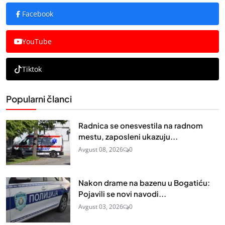
Facebook
YouTube
Tiktok
Popularni članci
Radnica se onesvestila na radnom
mestu, zaposleni ukazuju...
Avgust 08, 2026
0
Nakon drame na bazenu u Bogatiću:
Pojavili se novi navodi...
Avgust 03, 2026
0