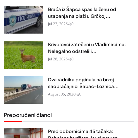
Braća iz Šapca spasila ženu od
utapanja na plaži u Grčkoj...
Jul 23, 2026
0
Krivolovci zatečeni u Vladimircima:
Nelegalno odstrelili...
Jul 28, 2026
0
Dva radnika poginula na brzoj
saobraćajnici Šabac–Loznica...
Avgust 05, 2026
0
Preporučeni članci
Pred odbornicima 45 tačaka:
Rebalans budžeta, javni prevoz...