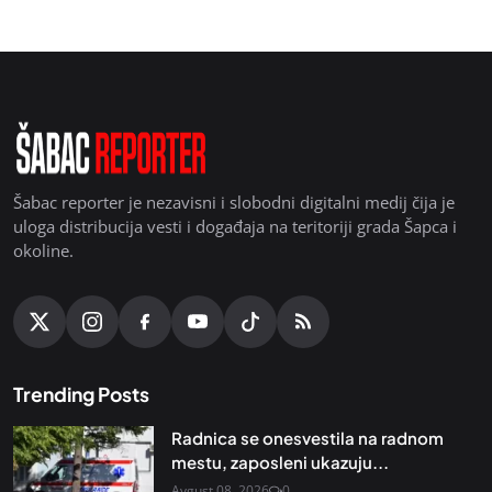
Šabac reporter je nezavisni i slobodni digitalni medij čija je
uloga distribucija vesti i događaja na teritoriji grada Šapca i
okoline.
Trending Posts
Radnica se onesvestila na radnom
mestu, zaposleni ukazuju...
Avgust 08, 2026
0