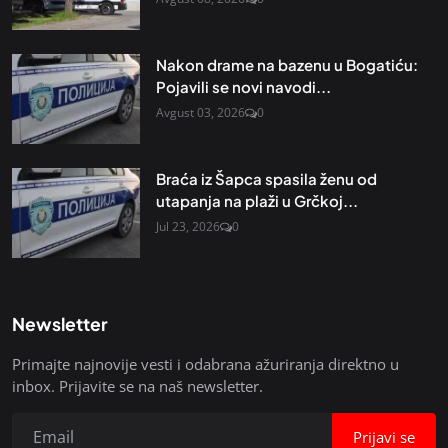
Nakon drame na bazenu u Bogatiću:
Pojavili se novi navodi...
Avgust 03, 2026
0
Braća iz Šapca spasila ženu od
utapanja na plaži u Grčkoj...
Jul 23, 2026
0
Newsletter
Primajte najnovije vesti i odabrana ažuriranja direktno u
inbox. Prijavite se na naš newsletter.
Prijavi se