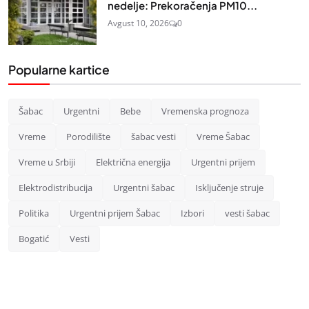
nedelje: Prekoračenja PM10...
Avgust 10, 2026
0
Popularne kartice
Šabac
Urgentni
Bebe
Vremenska prognoza
Vreme
Porodilište
šabac vesti
Vreme Šabac
Vreme u Srbiji
Električna energija
Urgentni prijem
Elektrodistribucija
Urgentni šabac
Isključenje struje
Politika
Urgentni prijem Šabac
Izbori
vesti šabac
Bogatić
Vesti