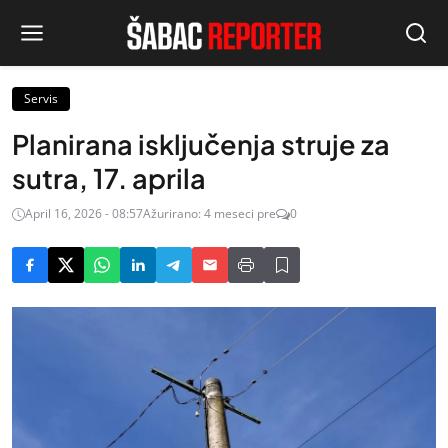
Servis
Planirana isključenja struje za
sutra, 17. aprila
April 16, 2026 - 08:57
Ažurirano: 4 meseci pre
0