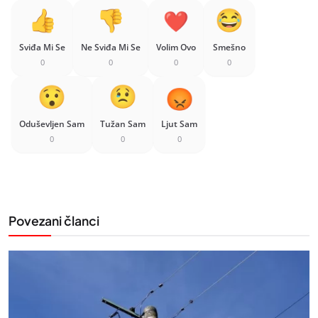
Sviđa Mi Se
Ne Sviđa Mi Se
Volim Ovo
Smešno
0
0
0
0
Oduševljen Sam
Tužan Sam
Ljut Sam
0
0
0
Povezani članci