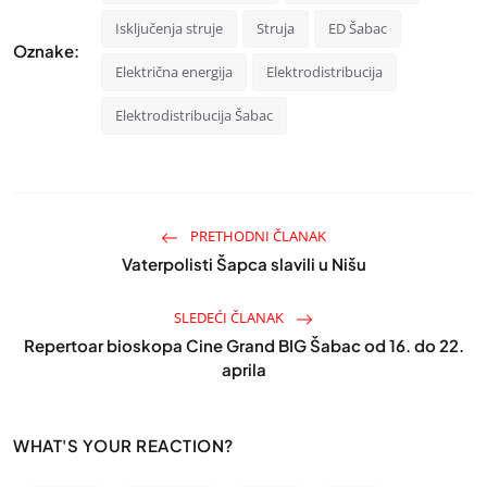
Isključenja struje
Struja
ED Šabac
Oznake:
Električna energija
Elektrodistribucija
Elektrodistribucija Šabac
PRETHODNI ČLANAK
Vaterpolisti Šapca slavili u Nišu
SLEDEĆI ČLANAK
Repertoar bioskopa Cine Grand BIG Šabac od 16. do 22.
aprila
WHAT'S YOUR REACTION?