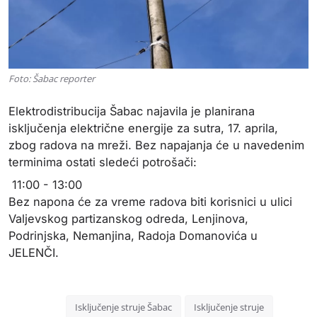
Foto: Šabac reporter
Elektrodistribucija Šabac najavila je planirana
isključenja električne energije za sutra, 17. aprila,
zbog radova na mreži. Bez napajanja će u navedenim
terminima ostati sledeći potrošači:
11:00 - 13:00
Bez napona će za vreme radova biti korisnici u ulici
Valjevskog partizanskog odreda, Lenjinova,
Podrinjska, Nemanjina, Radoja Domanovića u
JELENČI.
Isključenje struje Šabac
Isključenje struje