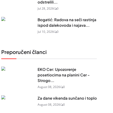
odstrelili...
Jul 28, 2026
0
Bogatić: Radova na seči rastinja
ispod dalekovoda i najava...
Jul 10, 2026
0
Preporučeni članci
EKO Cer: Upozorenje
posetiocima na planini Cer -
Strogo...
Avgust 08, 2026
0
Za dane vikenda sunčano i toplo
Avgust 08, 2026
0