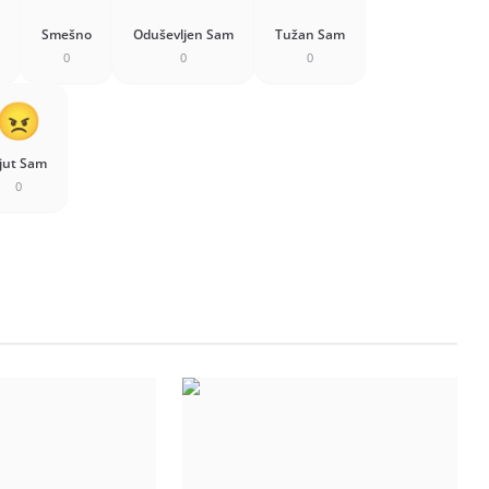
Smešno
Oduševljen Sam
Tužan Sam
0
0
0
jut Sam
0