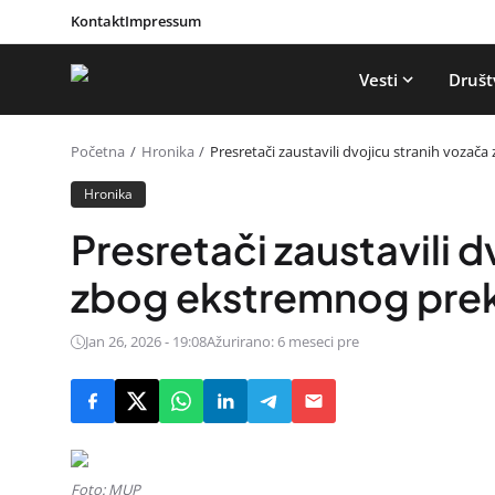
Kontakt
Impressum
Vesti
Društ
Početna
Hronika
Presretači zaustavili dvojicu stranih voza
Hronika
Presretači zaustavili d
zbog ekstremnog prek
Jan 26, 2026 - 19:08
Ažurirano: 6 meseci pre
Foto: MUP