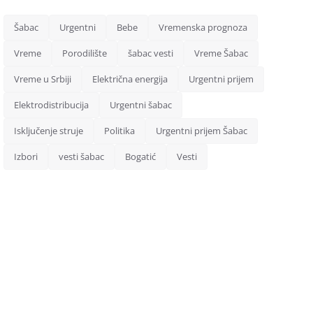
Šabac
Urgentni
Bebe
Vremenska prognoza
Vreme
Porodilište
šabac vesti
Vreme Šabac
Vreme u Srbiji
Električna energija
Urgentni prijem
Elektrodistribucija
Urgentni šabac
Isključenje struje
Politika
Urgentni prijem Šabac
Izbori
vesti šabac
Bogatić
Vesti