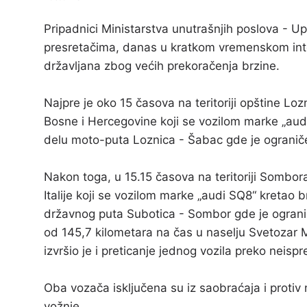
Pripadnici Ministarstva unutrašnjih poslova - Up
presretačima, danas u kratkom vremenskom interv
državljana zbog većih prekoračenja brzine.
Najpre je oko 15 časova na teritoriji opštine Loz
Bosne i Hercegovine koji se vozilom marke „aud
delu moto-puta Loznica - Šabac gde je ograniče
Nakon toga, u 15.15 časova na teritoriji Sombor
Italije koji se vozilom marke „audi SQ8“ kretao
državnog puta Subotica - Sombor gde je ogranič
od 145,7 kilometara na čas u naselju Svetozar M
izvršio je i preticanje jednog vozila preko neisp
Oba vozača isključena su iz saobraćaja i protiv 
vožnje.