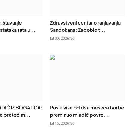
ništavanje
Zdravstveni centar o ranjavanju
stataka rata u...
Sandokana: Zadobio t...
Jul 09, 2026
0
DIĆ IZ BOGATIĆA:
Posle više od dva meseca borbe
je pretećim...
preminuo mladić povre...
Jul 16, 2026
0