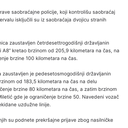
rave saobraćajne policije, koji kontrolišu saobraćaj
alu isključili su iz saobraćaja dvojicu stranih
nica zaustavljen četrdesettrogodišnji državljanin
i A8“ kretao brzinom od 205,9 kilometara na čas, na
nje brzine 100 kilometara na čas.
a zaustavljen je pedesetosmogodišnji državljanin
 brzinom od 183,5 kilometara na čas na delu
enje brzine 80 kilometara na čas, a zatim brzinom
iletić gde je ograničenje brzine 50. Navedeni vozač
rekidane uzdužne linije.
njih su podnete prekršajne prijave zbog nasilničke