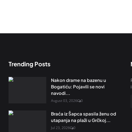
Trending Posts
Nakon drame na bazenu u
Bogatiću: Pojavili se novi
navodi...
Avgust 03, 2026
0
Braća iz Šapca spasila ženu od
utapanja na plaži u Grčkoj...
Jul 23, 2026
0