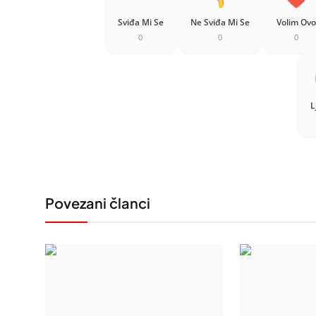
Sviđa Mi Se
Ne Sviđa Mi Se
Volim Ovo
0
0
0
L
Povezani članci