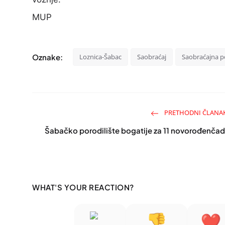
MUP
Oznake:
Loznica-Šabac
Saobraćaj
Saobraćajna po
PRETHODNI ČLANA
Šabačko porodilište bogatije za 11 novorođenčad
WHAT'S YOUR REACTION?