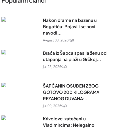
Popularni članci
Nakon drame na bazenu u
Bogatiću: Pojavili se novi
navodi...
Avgust 03, 2026
0
Braća iz Šapca spasila ženu od
utapanja na plaži u Grčkoj...
Jul 23, 2026
0
ŠAPČANIN OSUĐEN ZBOG
GOTOVO 200 KILOGRAMA
REZANOG DUVANA:...
Jul 09, 2026
0
Krivolovci zatečeni u
Vladimircima: Nelegalno