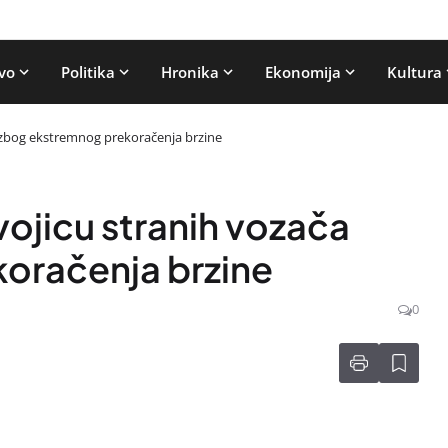
vo
Politika
Hronika
Ekonomija
Kultura
ča zbog ekstremnog prekoračenja brzine
vojicu stranih vozača
oračenja brzine
0