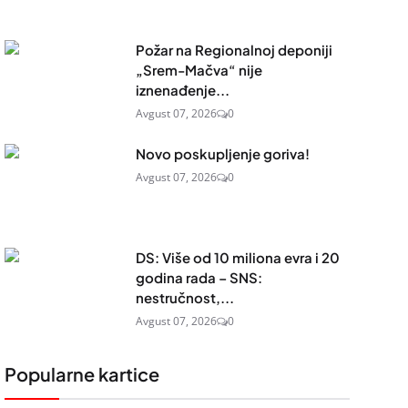
Požar na Regionalnoj deponiji
„Srem-Mačva“ nije
iznenađenje...
Avgust 07, 2026
0
Novo poskupljenje goriva!
Avgust 07, 2026
0
DS: Više od 10 miliona evra i 20
godina rada – SNS:
nestručnost,...
Avgust 07, 2026
0
Popularne kartice