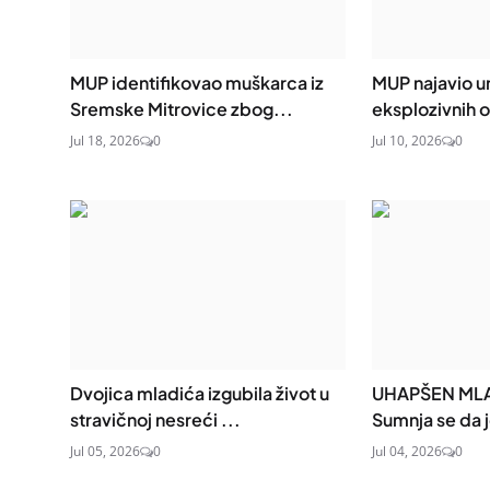
MUP identifikovao muškarca iz
MUP najavio u
Sremske Mitrovice zbog...
eksplozivnih o
Jul 18, 2026
0
Jul 10, 2026
0
Dvojica mladića izgubila život u
UHAPŠEN MLA
stravičnoj nesreći ...
Sumnja se da 
Jul 05, 2026
0
Jul 04, 2026
0