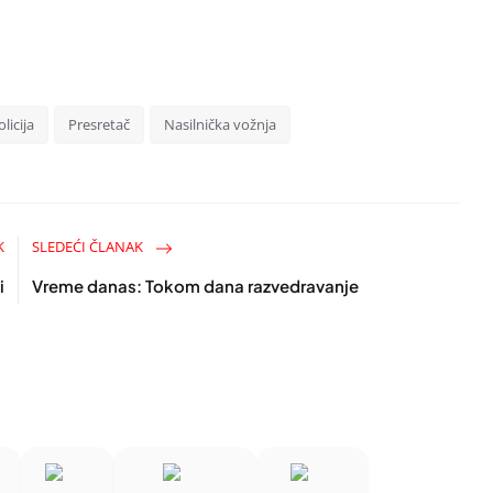
licija
Presretač
Nasilnička vožnja
K
SLEDEĆI ČLANAK
i
Vreme danas: Tokom dana razvedravanje