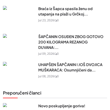
Braća iz Šapca spasila ženu od
utapanja na plaži u Grčkoj...
Jul 23, 2026
0
ŠAPČANIN OSUĐEN ZBOG GOTOVO
200 KILOGRAMA REZANOG
DUVANA:...
Jul 09, 2026
0
UHAPŠEN ŠAPČANIN I JOŠ DVOJICA
MUŠKARACA: Osumnjičeni da...
Jul 08, 2026
0
Preporučeni članci
Novo poskupljenje goriva!