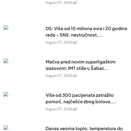
Avgust 07, 2026
0
DS: Više od 10 miliona evra i 20 godina
rada – SNS: nestručnost,...
Avgust 07, 2026
0
Mačva pred novim superligaškim
izazovom: IMT stiže u Šabac...
Avgust 07, 2026
0
Više od 300 pacijenata zatražilo
pomoć, najčešće zbog bolova,...
Avgust 07, 2026
0
Danas veoma toplo, temperatura do