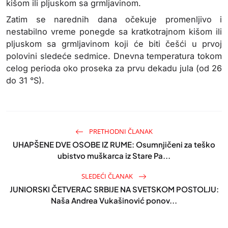
kišom ili pljuskom sa grmljavinom.
Zatim se narednih dana očekuje promenljivo i
nestabilno vreme ponegde sa kratkotrajnom kišom ili
pljuskom sa grmljavinom koji će biti češći u prvoj
polovini sledeće sedmice. Dnevna temperatura tokom
celog perioda oko proseka za prvu dekadu jula (od 26
do 31 °S).
PRETHODNI ČLANAK
UHAPŠENE DVE OSOBE IZ RUME: Osumnjičeni za teško
ubistvo muškarca iz Stare Pa...
SLEDEĆI ČLANAK
JUNIORSKI ČETVERAC SRBIJE NA SVETSKOM POSTOLJU:
Naša Andrea Vukašinović ponov...