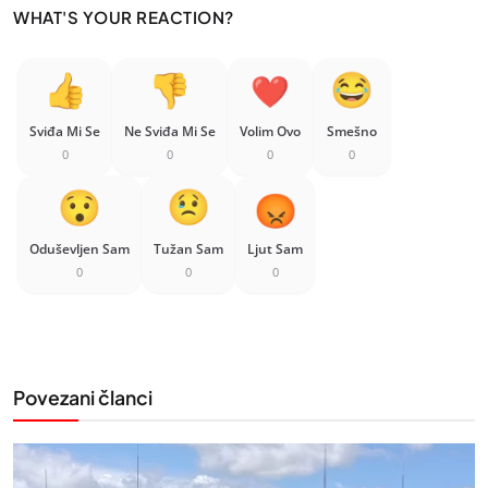
WHAT'S YOUR REACTION?
Sviđa Mi Se
Ne Sviđa Mi Se
Volim Ovo
Smešno
0
0
0
0
Oduševljen Sam
Tužan Sam
Ljut Sam
0
0
0
Povezani članci