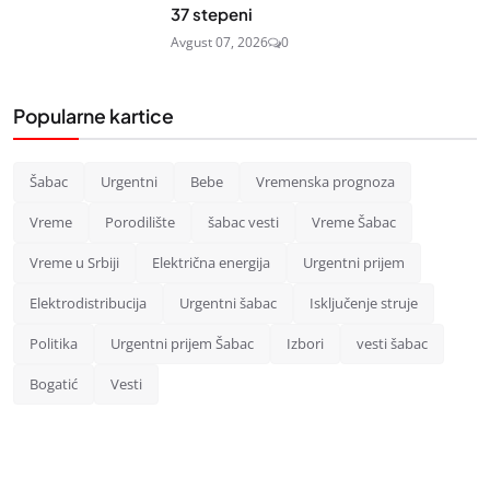
37 stepeni
Avgust 07, 2026
0
Popularne kartice
Šabac
Urgentni
Bebe
Vremenska prognoza
Vreme
Porodilište
šabac vesti
Vreme Šabac
Vreme u Srbiji
Električna energija
Urgentni prijem
Elektrodistribucija
Urgentni šabac
Isključenje struje
Politika
Urgentni prijem Šabac
Izbori
vesti šabac
Bogatić
Vesti