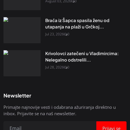
Avgust 03, 2026
0
Braća iz Šapca spasila ženu od
utapanja na plaži u Grčkoj...
Jul 23, 2026
0
Krivolovci zatečeni u Vladimircima:
Nelegalno odstrelili...
Jul 28, 2026
0
Newsletter
Primajte najnovije vesti i odabrana ažuriranja direktno u
inbox. Prijavite se na naš newsletter.
Prijavi se