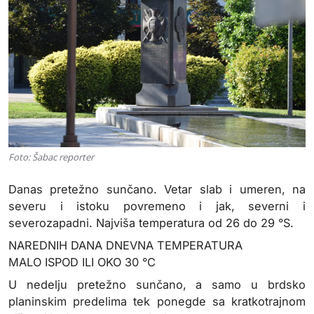
Foto: Šabac reporter
Danas pretežno sunčano. Vetar slab i umeren, na
severu i istoku povremeno i jak, severni i
severozapadni. Najviša temperatura od 26 do 29 °S.
NAREDNIH DANA DNEVNA TEMPERATURA
MALO ISPOD ILI OKO 30 °C
U nedelju pretežno sunčano, a samo u brdsko
planinskim predelima tek ponegde sa kratkotrajnom