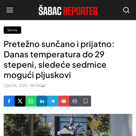
Servis
Pretežno sunčano i prijatno:
Danas temperatura do 29
stepeni, sledeće sedmice
mogući pljuskovi
Jul 04, 2026 - 08:56
0