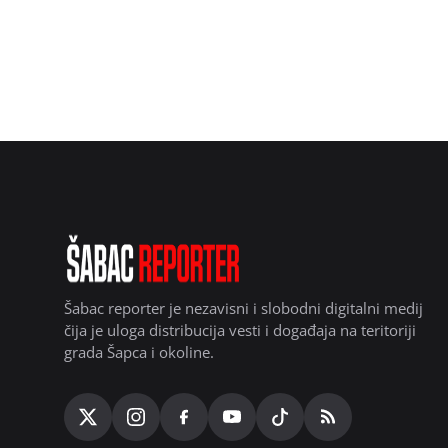
Šabac reporter je nezavisni i slobodni digitalni medij
čija je uloga distribucija vesti i događaja na teritoriji
grada Šapca i okoline.