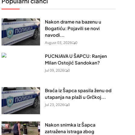
Popularni članci
Nakon drame na bazenu u
Bogatiću: Pojavili se novi
navodi...
Avgust 03, 2026
0
PUCNJAVA U ŠAPCU: Ranjen
Milan Ostojić Sandokan?
Jul 09, 2026
0
Braća iz Šapca spasila ženu od
utapanja na plaži u Grčkoj...
Jul 23, 2026
0
Nakon snimka iz Šapca
zatražena istraga zbog