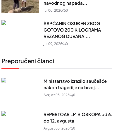
navodnog napada...
Jul 06, 2026
0
ŠAPČANIN OSUĐEN ZBOG
GOTOVO 200 KILOGRAMA
REZANOG DUVANA:...
Jul 09, 2026
0
Preporučeni članci
Ministarstvo izrazilo saučešće
nakon tragedije na brzoj...
Avgust 05, 2026
0
REPERTOAR LM BIOSKOPA od 6.
do 12. avgusta
Avgust 05, 2026
0