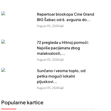
Repertoar bioskopa Cine Grand
BIG Šabac od 6. avgusta do...
Avgust 05, 2026
0
72 pregleda u Hitnoj pomoći:
Najviše pacijenata zbog
malaksalosti,...
Avgust 05, 2026
0
Sunčano i veoma toplo, od
petka mogući lokalni
pljuskovi...
Avgust 05, 2026
0
Popularne kartice