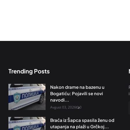
Trending Posts
Nakon drame na bazenu u
Bogatiću: Pojavili se novi
navodi...
Avgust 03, 2026
0
Braća iz Šapca spasila ženu od
utapanja na plaži u Grčkoj...