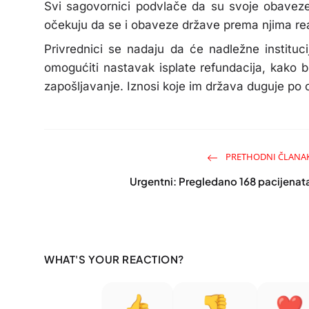
Svi sagovornici podvlače da su svoje obaveze 
očekuju da se i obaveze države prema njima re
Privrednici se nadaju da će nadležne instituci
omogućiti nastavak isplate refundacija, kako b
zapošljavanje. Iznosi koje im država duguje po
PRETHODNI ČLANA
Urgentni: Pregledano 168 pacijenat
WHAT'S YOUR REACTION?