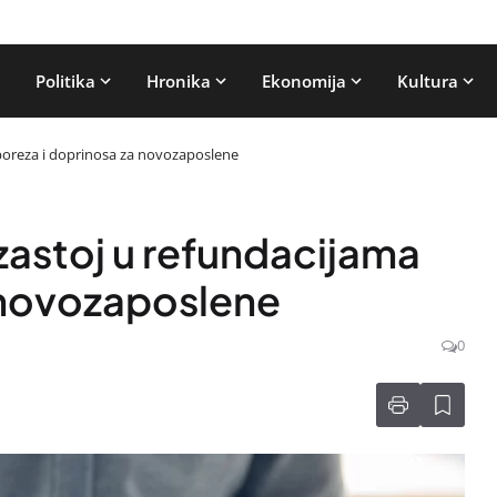
Politika
Hronika
Ekonomija
Kultura
 poreza i doprinosa za novozaposlene
 zastoj u refundacijama
 novozaposlene
0