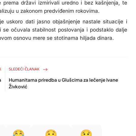
prema državi izmirivali uredno i bez kašnjenja, te
alizuju u zakonom predviđenim rokovima.
je uskoro dati jasno objašnjenje nastale situacije i
i se očuvala stabilnost poslovanja i podstaklo dalje
 ovom osnovu mere se stotinama hiljada dinara.
K
SLEDEĆI ČLANAK
a
Humanitarna priredba u Glušcima za lečenje Ivane
Živković