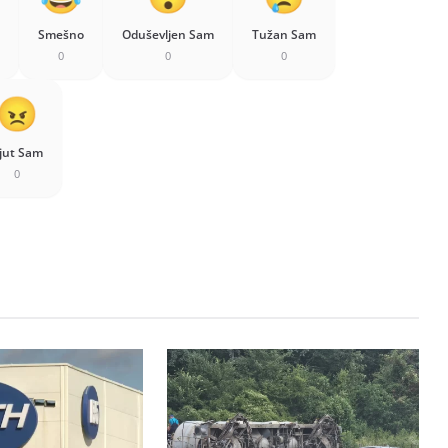
Smešno
Oduševljen Sam
Tužan Sam
0
0
0
jut Sam
0