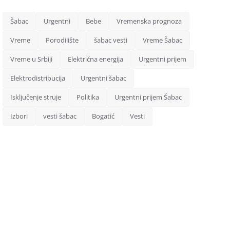
Šabac
Urgentni
Bebe
Vremenska prognoza
Vreme
Porodilište
šabac vesti
Vreme Šabac
Vreme u Srbiji
Električna energija
Urgentni prijem
Elektrodistribucija
Urgentni šabac
Isključenje struje
Politika
Urgentni prijem Šabac
Izbori
vesti šabac
Bogatić
Vesti