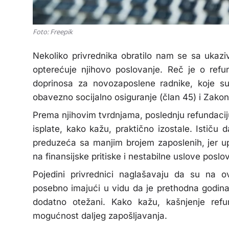
Foto: Freepik
Nekoliko privrednika obratilo nam se sa ukazi
opterećuje njihovo poslovanje. Reč je o ref
doprinosa za novozaposlene radnike, koje su
obavezno socijalno osiguranje (član 45) i Zako
Prema njihovim tvrdnjama, poslednju refundaci
isplate, kako kažu, praktično izostale. Istič
preduzeća sa manjim brojem zaposlenih, jer upr
na finansijske pritiske i nestabilne uslove poslo
Pojedini privrednici naglašavaju da su na ov
posebno imajući u vidu da je prethodna godina
dodatno otežani. Kako kažu, kašnjenje refund
mogućnost daljeg zapošljavanja.