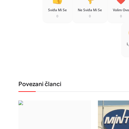
Sviđa Mi Se
Ne Sviđa Mi Se
Volim Ovo
0
0
0
L
Povezani članci