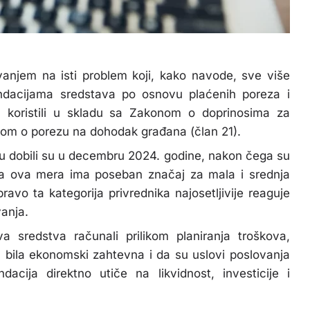
vanjem na isti problem koji, kako navode, sve više
undacijama sredstava po osnovu plaćenih poreza i
 koristili u skladu sa Zakonom o doprinosima za
nom o porezu na dohodak građana (član 21).
ju dobili su u decembru 2024. godine, nakon čega su
u da ova mera ima poseban značaj za mala i srednja
avo ta kategorija privrednika najosetljivije reaguje
vanja.
a sredstva računali prilikom planiranja troškova,
 bila ekonomski zahtevna i da su uslovi poslovanja
acija direktno utiče na likvidnost, investicije i