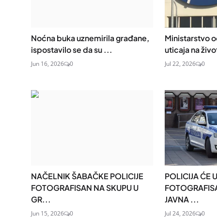
Noćna buka uznemirila građane,
Ministarstvo o
ispostavilo se da su ...
uticaja na živo
Jun 16, 2026
0
Jul 22, 2026
0
NAČELNIK ŠABAČKE POLICIJE
POLICIJA ĆE 
FOTOGRAFISAN NA SKUPU U
FOTOGRAFISAT
GR...
JAVNA ...
Jun 15, 2026
0
Jul 24, 2026
0