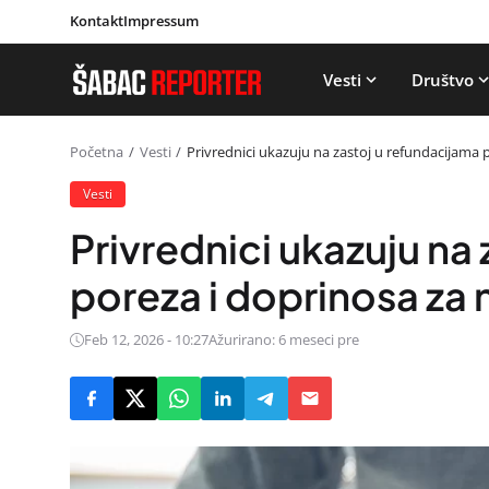
Kontakt
Impressum
Vesti
Društvo
Početna
Vesti
Privrednici ukazuju na zastoj u refundacijama
Vesti
Privrednici ukazuju na
poreza i doprinosa za
Feb 12, 2026 - 10:27
Ažurirano: 6 meseci pre