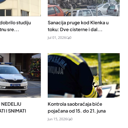
dobrilo studiju
Sanacija pruge kod Klenka u
tnu sre...
toku: Dve cisterne i dal...
Jul 01, 2026
0
U NEDELJU
Kontrola saobraćaja biće
I I SNIMATI
pojačana od 15. do 21. juna
Jun 15, 2026
0