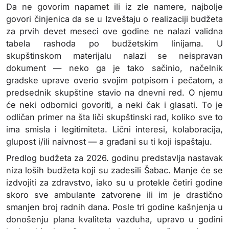
Da ne govorim napamet ili iz zle namere, najbolje
govori činjenica da se u Izveštaju o realizaciji budžeta
za prvih devet meseci ove godine ne nalazi validna
tabela rashoda po budžetskim linijama. U
skupštinskom materijalu nalazi se neispravan
dokument — neko ga je tako sačinio, načelnik
gradske uprave overio svojim potpisom i pečatom, a
predsednik skupštine stavio na dnevni red. O njemu
će neki odbornici govoriti, a neki čak i glasati. To je
odličan primer na šta liči skupštinski rad, koliko sve to
ima smisla i legitimiteta. Lični interesi, kolaboracija,
glupost i/ili naivnost — a građani su ti koji ispaštaju.
Predlog budžeta za 2026. godinu predstavlja nastavak
niza loših budžeta koji su zadesili Šabac. Manje će se
izdvojiti za zdravstvo, iako su u protekle četiri godine
skoro sve ambulante zatvorene ili im je drastično
smanjen broj radnih dana. Posle tri godine kašnjenja u
donošenju plana kvaliteta vazduha, upravo u godini