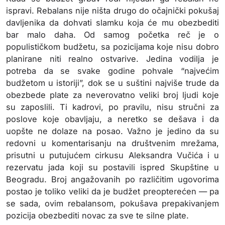
ispravi. Rebalans nije ništa drugo do očajnički pokušaj
davljenika da dohvati slamku koja će mu obezbediti
bar malo daha. Od samog početka reč je o
populističkom budžetu, sa pozicijama koje nisu dobro
planirane niti realno ostvarive. Jedina vodilja je
potreba da se svake godine pohvale “najvećim
budžetom u istoriji”, dok se u suštini najviše trude da
obezbede plate za neverovatno veliki broj ljudi koje
su zaposlili. Ti kadrovi, po pravilu, nisu stručni za
poslove koje obavljaju, a neretko se dešava i da
uopšte ne dolaze na posao. Važno je jedino da su
redovni u komentarisanju na društvenim mrežama,
prisutni u putujućem cirkusu Aleksandra Vučića i u
rezervatu jada koji su postavili ispred Skupštine u
Beogradu. Broj angažovanih po različitim ugovorima
postao je toliko veliki da je budžet preopterećen — pa
se sada, ovim rebalansom, pokušava prepakivanjem
pozicija obezbediti novac za sve te silne plate.