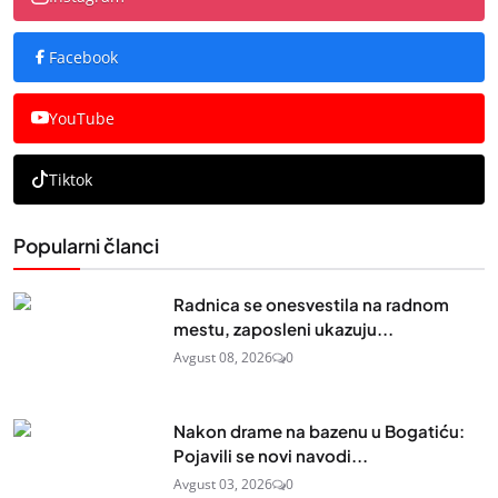
Facebook
YouTube
Tiktok
Popularni članci
Radnica se onesvestila na radnom
mestu, zaposleni ukazuju...
Avgust 08, 2026
0
Nakon drame na bazenu u Bogatiću:
Pojavili se novi navodi...
Avgust 03, 2026
0