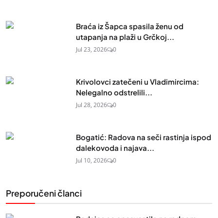
Braća iz Šapca spasila ženu od
utapanja na plaži u Grčkoj...
Jul 23, 2026
0
Krivolovci zatečeni u Vladimircima:
Nelegalno odstrelili...
Jul 28, 2026
0
Bogatić: Radova na seči rastinja ispod
dalekovoda i najava...
Jul 10, 2026
0
Preporučeni članci