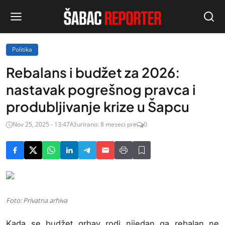
Politika
Rebalans i budžet za 2026:
nastavak pogrešnog pravca i
produbljivanje krize u Šapcu
Nov 25, 2025 - 13:47
Ažurirano: 8 meseci pre
0
Foto: Privatna arhiva
Kada se budžet grbav rodi nijedan ga rebalan ne