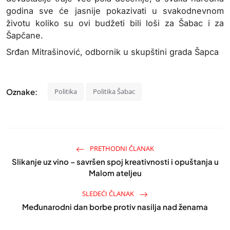
godina sve će jasnije pokazivati u svakodnevnom
životu koliko su ovi budžeti bili loši za Šabac i za
Šapčane.
Srđan Mitrašinović, odbornik u skupštini grada Šapca
Oznake:
Politika
Politika Šabac
PRETHODNI ČLANAK
Slikanje uz vino – savršen spoj kreativnosti i opuštanja u
Malom ateljeu
SLEDEĆI ČLANAK
Međunarodni dan borbe protiv nasilja nad ženama