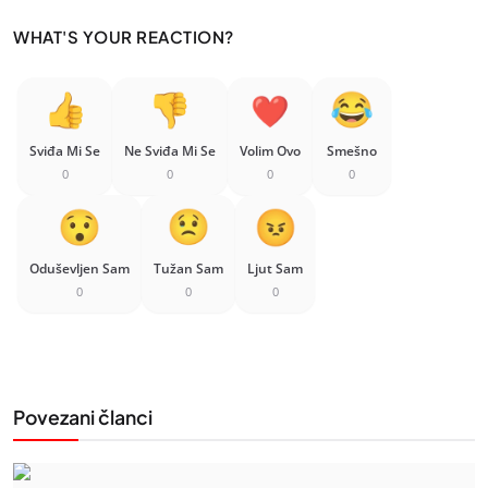
WHAT'S YOUR REACTION?
Sviđa Mi Se
Ne Sviđa Mi Se
Volim Ovo
Smešno
0
0
0
0
Oduševljen Sam
Tužan Sam
Ljut Sam
0
0
0
Povezani članci