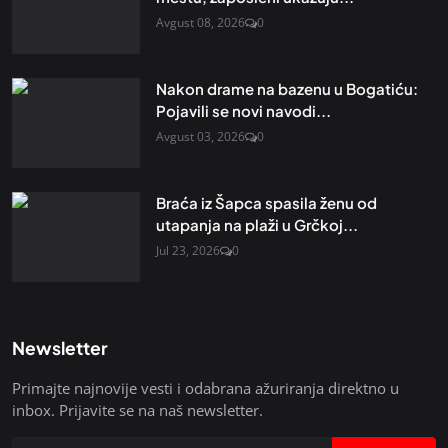
Avgust 08, 2026
0
Nakon drame na bazenu u Bogatiću:
Pojavili se novi navodi...
Avgust 03, 2026
0
Braća iz Šapca spasila ženu od
utapanja na plaži u Grčkoj...
Jul 23, 2026
0
Newsletter
Primajte najnovije vesti i odabrana ažuriranja direktno u
inbox. Prijavite se na naš newsletter.