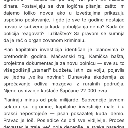
dinara. Postavljaju se dva logična pitanja: zašto im
dajemo toliko novca ako u izveštajima prikazuju
uspešno poslovanje, i gde je sve te godine nestajao
novac iz subvencija kada poboljšanja nema? Kada će
policija reagovati? Tužilaštvo? Sa pravom se sumnja
da je reč o organizovanom kriminalu.
Plan kapitalnih investicija identičan je planovima iz
prethodnih godina. Mačvanski trg, Kamička bašta,
projektna dokumentacija za novu bolnicu — sve su to
višegodišnji „stanari” budžeta. Istini za volju, pojavila
se jedna „velika novina”: Dunavska akademija za
sprečavanje odliva mozgova iz ruralnih područja.
Njeno osnivanje koštaće Šapčane 22.000 evra.
Planiraju minus od pola milijarde. Subvencije javnom
sektoru su ogromne, kapitalne investicije male i u
praksi nepostojeće — jasan pokazatelj kuda idemo.
Pravac je loš. Posledice će biti sve vidljivije. Proces
devastacije traje već pola decenije, a svaka naredna