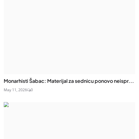
Monarhisti Šabac: Materijal za sednicu ponovo neispr...
May 11, 2026
0