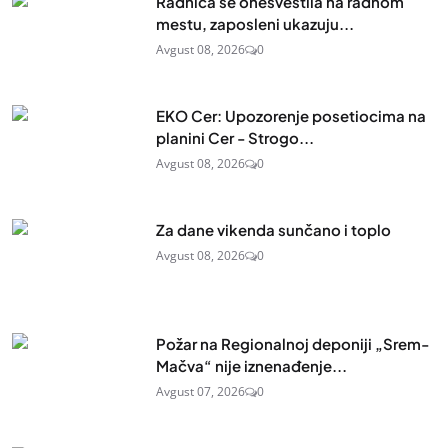
Radnica se onesvestila na radnom
mestu, zaposleni ukazuju...
Avgust 08, 2026
0
EKO Cer: Upozorenje posetiocima na
planini Cer - Strogo...
Avgust 08, 2026
0
Za dane vikenda sunčano i toplo
Avgust 08, 2026
0
Požar na Regionalnoj deponiji „Srem-
Mačva“ nije iznenađenje...
Avgust 07, 2026
0