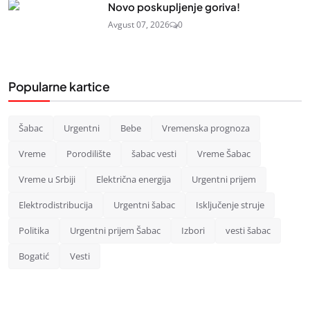
Novo poskupljenje goriva!
Avgust 07, 2026
0
Popularne kartice
Šabac
Urgentni
Bebe
Vremenska prognoza
Vreme
Porodilište
šabac vesti
Vreme Šabac
Vreme u Srbiji
Električna energija
Urgentni prijem
Elektrodistribucija
Urgentni šabac
Isključenje struje
Politika
Urgentni prijem Šabac
Izbori
vesti šabac
Bogatić
Vesti