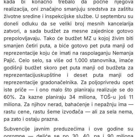
kada bi konačno trebalo da počne njegova
realizacija, oni značajno smanjuju sredstva za zaštitu
životne sredine i inspekcijske službe. U septembru su
doneli odluku da se veliki broj mesnih kancelarija
zatvori, a sada budžet za mesne zajednice gotovo
prepolovljavaju. Tako će budžet MZ u kojoj živim biti
smanjen četiri puta, a biće gotovo pet puta manji od
reprezentacije koju će imati na raspolaganju Nemanja
Pajić. Celo selo, sa više od 1.000 stanovnika, imaće
godišnji budžet skoro pet puta manji od budžeta za
reprezentacijuskupštine i deset puta manji od
reprezentacije gradonačelnika. Za poljoprivredu opet
iste priče — i ono malo što planiraju realizuje se do
60%. Za kazne planiraju 34 miliona, TOŠ-u još 11
miliona. Za njihov nerad, bahaćenje i nepažnju ima —
rastu cene, rastu šeme izvođača — ali za sela nema,
pa zato i ostaju prazna.
Subvencije javnim preduzećima i ove godine su
ogromne — deliće se po 30, 40, pa i 90 miliona