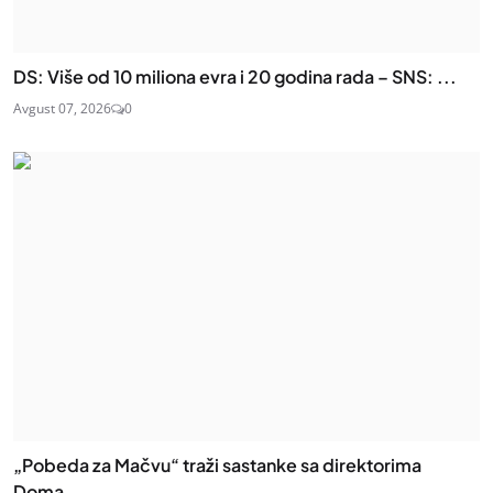
DS: Više od 10 miliona evra i 20 godina rada – SNS: ...
Avgust 07, 2026
0
„Pobeda za Mačvu“ traži sastanke sa direktorima
Doma...