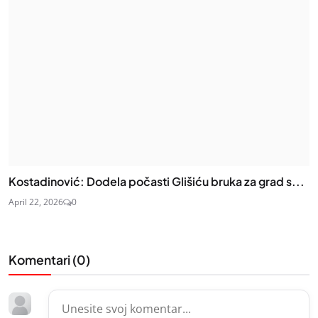
Kostadinović: Dodela počasti Glišiću bruka za grad s...
April 22, 2026
0
Komentari (
0
)