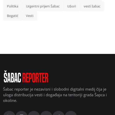
Politika
Urgentni prijem Šabac
Izbori
vesti šabac
Bogatić
Vesti
Šabac reporter je nezavisni i slobodni digitalni medij čija je
uloga distribucija vesti i događaja na teritoriji grada Šapca i
okoline.