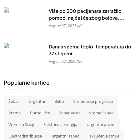
Više od 300 pacijenata zatražilo
pomoć, najčešće zbog bolova,...
Avgust 07, 2026
0
Danas veoma toplo, temperatura do
37 stepeni
Avgust 07, 2026
0
Popularne kartice
Šabac
Urgentni
Bebe
Vremenska prognoza
Vreme
Porodilište
šabac vesti
Vreme Šabac
Vreme u Srbiji
Električna energija
Urgentni prijem
Elektrodistribucija
Urgentni šabac
Isključenje struje