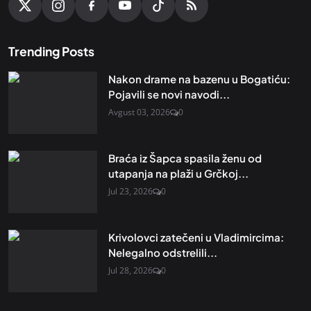
Trending Posts
Nakon drame na bazenu u Bogatiću:
Pojavili se novi navodi...
Avgust 03, 2026
0
Braća iz Šapca spasila ženu od
utapanja na plaži u Grčkoj...
Jul 23, 2026
0
Krivolovci zatečeni u Vladimircima:
Nelegalno odstrelili...
Jul 28, 2026
0