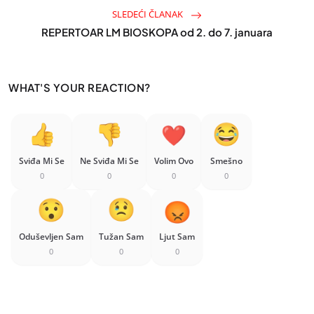
SLEDEĆI ČLANAK
REPERTOAR LM BIOSKOPA od 2. do 7. januara
WHAT'S YOUR REACTION?
Sviđa Mi Se
Ne Sviđa Mi Se
Volim Ovo
Smešno
0
0
0
0
Oduševljen Sam
Tužan Sam
Ljut Sam
0
0
0