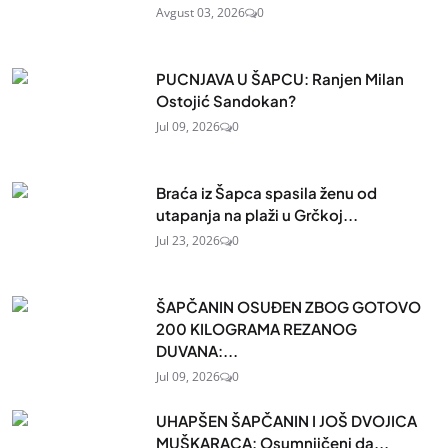
Avgust 03, 2026
0
PUCNJAVA U ŠAPCU: Ranjen Milan
Ostojić Sandokan?
Jul 09, 2026
0
Braća iz Šapca spasila ženu od
utapanja na plaži u Grčkoj...
Jul 23, 2026
0
ŠAPČANIN OSUĐEN ZBOG GOTOVO
200 KILOGRAMA REZANOG
DUVANA:...
Jul 09, 2026
0
UHAPŠEN ŠAPČANIN I JOŠ DVOJICA
MUŠKARACA: Osumnjičeni da...