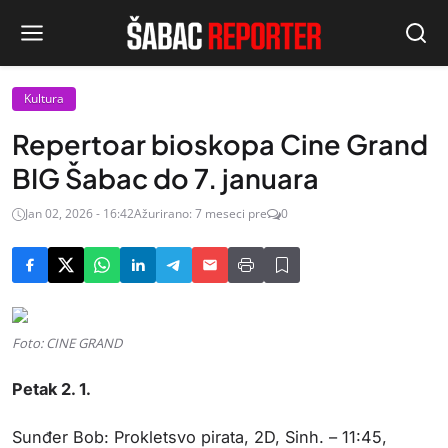
Kultura
Repertoar bioskopa Cine Grand
BIG Šabac do 7. januara
Jan 02, 2026 - 16:42
Ažurirano: 7 meseci pre
0
Foto: CINE GRAND
Petak 2. 1.
Sunđer Bob: Prokletsvo pirata, 2D, Sinh. – 11:45,