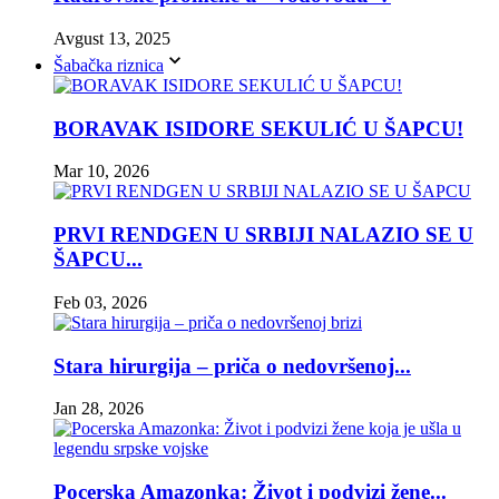
Avgust 13, 2025
Šabačka riznica
BORAVAK ISIDORE SEKULIĆ U ŠAPCU!
Mar 10, 2026
PRVI RENDGEN U SRBIJI NALAZIO SE U
ŠAPCU...
Feb 03, 2026
Stara hirurgija – priča o nedovršenoj...
Jan 28, 2026
Pocerska Amazonka: Život i podvizi žene...