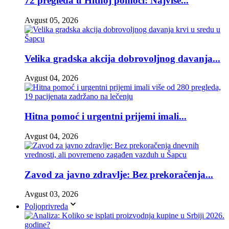
72 pregleda u Hitnoj pomoći: Najviše...
Avgust 05, 2026
Velika gradska akcija dobrovoljnog davanja...
Avgust 04, 2026
Hitna pomoć i urgentni prijemi imali...
Avgust 04, 2026
Zavod za javno zdravlje: Bez prekoračenja...
Avgust 03, 2026
Poljoprivreda