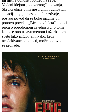
im menja odnose i pogled na sebe.
Vođeni idejom „obaveznog“ letovanja,
Škrbići ulaze u niz apsurdnih i duhovitih
situacija koje, umesto da ih razdvoje,
postaju povod da se bolje razumeju i
ponovo povežu. „Biće novih leta“ donosi
priču o porodičnom zajedništvu, o tome
kako se ono u savremenom i užurbanom
svetu lako izgubi, ali i kako, kroz
neočekivane okolnosti, može ponovo da
se pronađe.