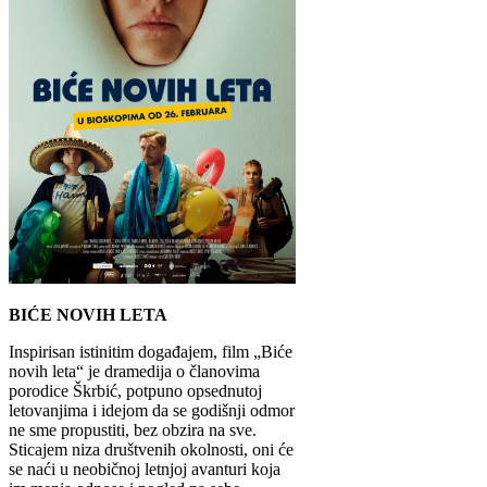
BIĆE NOVIH LETA
Inspirisan istinitim događajem, film „Biće
novih leta“ je dramedija o članovima
porodice Škrbić, potpuno opsednutoj
letovanjima i idejom da se godišnji odmor
ne sme propustiti, bez obzira na sve.
Sticajem niza društvenih okolnosti, oni će
se naći u neobičnoj letnjoj avanturi koja