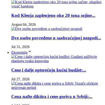
Kod Klenja zaplenjeno oko 20 tona sojine...
Avgust 04, 2026
Dve osobe povređene u saobraćajnoj nezgodi...
Jul 31, 2026
Ekonomija
Cene i dalje opterećuju kućni budžet:...
Jul 27, 2026
Cena nafte diktira i cene goriva u Srbiji:...