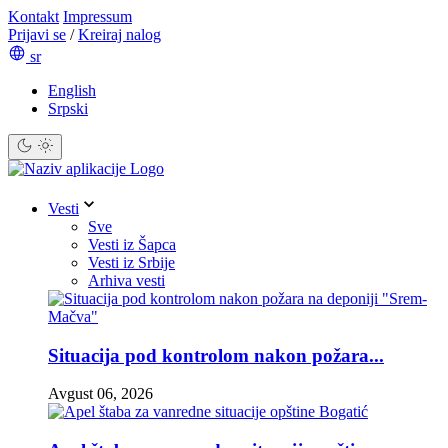
Kontakt
Impressum
Prijavi se
/
Kreiraj nalog
sr
English
Srpski
Vesti
Sve
Vesti iz Šapca
Vesti iz Srbije
Arhiva vesti
Situacija pod kontrolom nakon požara...
Avgust 06, 2026