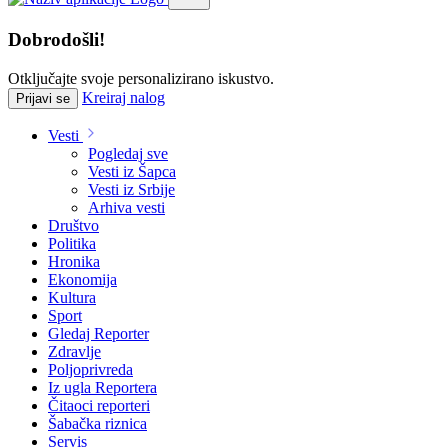
Dobrodošli!
Otključajte svoje personalizirano iskustvo.
Kreiraj nalog
Prijavi se
Vesti
Pogledaj sve
Vesti iz Šapca
Vesti iz Srbije
Arhiva vesti
Društvo
Politika
Hronika
Ekonomija
Kultura
Sport
Gledaj Reporter
Zdravlje
Poljoprivreda
Iz ugla Reportera
Čitaoci reporteri
Šabačka riznica
Servis