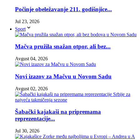
Počinje obeležavanje 211. godišnjice...
Jul 23, 2026
Sport
Mačva pružila snažan otpor, ali bez...
Avgust 04, 2026
Novi izazov za Mačvu u Novom Sadu
Avgust 02, 2026
Šabački kajakaši na pripremama
reprezentacije...
Jul 30, 2026