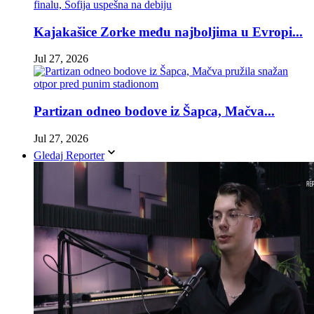
Kajakašice Zorke među najboljima u Evropi...
Jul 27, 2026
Partizan odneo bodove iz Šapca, Mačva...
Jul 27, 2026
Gledaj Reporter