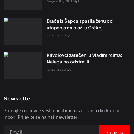
Avgust 03, 2026
0
Braća iz Šapca spasila ženu od
utapanja na plaži u Grčkoj...
Jul 23, 2026
0
Krivolovci zatečeni u Vladimircima:
Nelegalno odstrelili...
Jul 28, 2026
0
Newsletter
Primajte najnovije vesti i odabrana ažuriranja direktno u
inbox. Prijavite se na naš newsletter.
Prijavi se