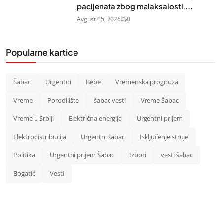
pacijenata zbog malaksalosti,...
Avgust 05, 2026
0
Popularne kartice
Šabac
Urgentni
Bebe
Vremenska prognoza
Vreme
Porodilište
šabac vesti
Vreme Šabac
Vreme u Srbiji
Električna energija
Urgentni prijem
Elektrodistribucija
Urgentni šabac
Isključenje struje
Politika
Urgentni prijem Šabac
Izbori
vesti šabac
Bogatić
Vesti