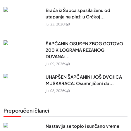
Braća iz Šapca spasila ženu od
utapanja na plaži u Grčkoj...
Jul 23, 2026
0
ŠAPČANIN OSUĐEN ZBOG GOTOVO
200 KILOGRAMA REZANOG
DUVANA:...
Jul 09, 2026
0
UHAPŠEN ŠAPČANIN I JOŠ DVOJICA
MUŠKARACA: Osumnjičeni da...
Jul 08, 2026
0
Preporučeni članci
Nastavlja se toplo i sunčano vreme