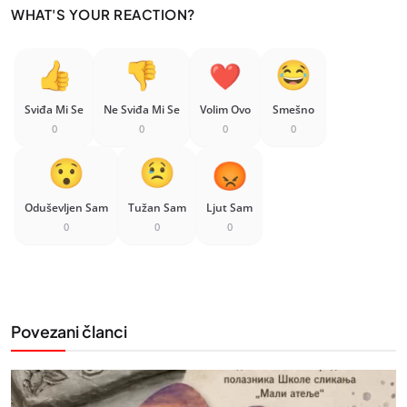
WHAT'S YOUR REACTION?
Sviđa Mi Se
Ne Sviđa Mi Se
Volim Ovo
Smešno
0
0
0
0
Oduševljen Sam
Tužan Sam
Ljut Sam
0
0
0
Povezani članci