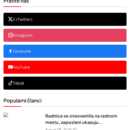
Pratite nas
X (Twitter)
Instagram
Facebook
YouTube
Tiktok
Popularni članci
Radnica se onesvestila na radnom
mestu, zaposleni ukazuju...
Avgust 08, 2026
0