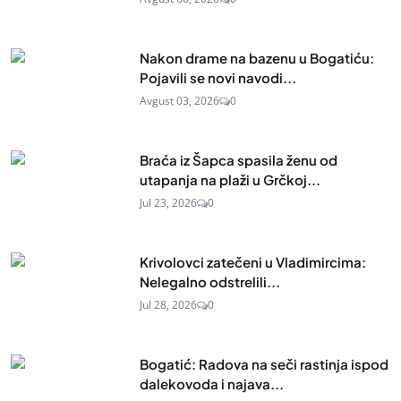
Nakon drame na bazenu u Bogatiću:
Pojavili se novi navodi...
Avgust 03, 2026
0
Braća iz Šapca spasila ženu od
utapanja na plaži u Grčkoj...
Jul 23, 2026
0
Krivolovci zatečeni u Vladimircima:
Nelegalno odstrelili...
Jul 28, 2026
0
Bogatić: Radova na seči rastinja ispod
dalekovoda i najava...