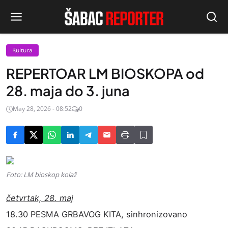
Kultura
REPERTOAR LM BIOSKOPA od
28. maja do 3. juna
May 28, 2026 - 08:52
0
Foto: LM bioskop kolaž
četvrtak, 28. maj
18.30 PESMA GRBAVOG KITA, sinhronizovano