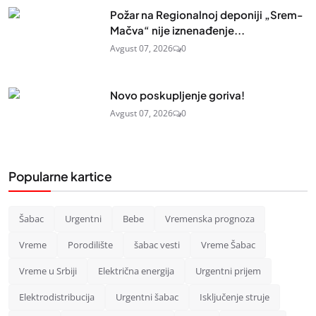
Požar na Regionalnoj deponiji „Srem-
Mačva“ nije iznenađenje...
Avgust 07, 2026
0
Novo poskupljenje goriva!
Avgust 07, 2026
0
Popularne kartice
Šabac
Urgentni
Bebe
Vremenska prognoza
Vreme
Porodilište
šabac vesti
Vreme Šabac
Vreme u Srbiji
Električna energija
Urgentni prijem
Elektrodistribucija
Urgentni šabac
Isključenje struje