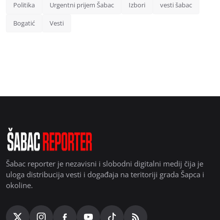
Politika
Urgentni prijem Šabac
Izbori
vesti šabac
Bogatić
Vesti
Šabac reporter je nezavisni i slobodni digitalni medij čija je
uloga distribucija vesti i događaja na teritoriji grada Šapca i
okoline.