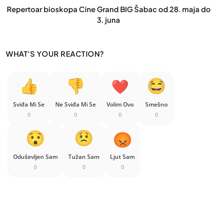
Repertoar bioskopa Cine Grand BIG Šabac od 28. maja do
3. juna
WHAT'S YOUR REACTION?
Sviđa Mi Se
Ne Sviđa Mi Se
Volim Ovo
Smešno
0
0
0
0
Oduševljen Sam
Tužan Sam
Ljut Sam
0
0
0