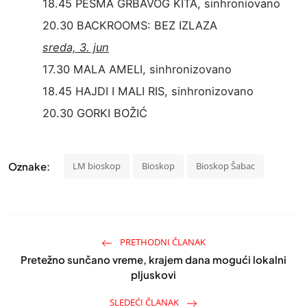
18.45 PESMA GRBAVOG KITA, sinhroniovano
20.30 BACKROOMS: BEZ IZLAZA
sreda, 3. jun
17.30 MALA AMELI, sinhronizovano
18.45 HAJDI I MALI RIS, sinhronizovano
20.30 GORKI BOŽIĆ
Oznake:
LM bioskop
Bioskop
Bioskop Šabac
PRETHODNI ČLANAK
Pretežno sunčano vreme, krajem dana mogući lokalni
pljuskovi
SLEDEĆI ČLANAK