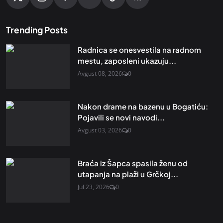
Trending Posts
Radnica se onesvestila na radnom
mestu, zaposleni ukazuju...
Avgust 08, 2026
0
Nakon drame na bazenu u Bogatiću:
Pojavili se novi navodi...
Avgust 03, 2026
0
Braća iz Šapca spasila ženu od
utapanja na plaži u Grčkoj...
Jul 23, 2026
0