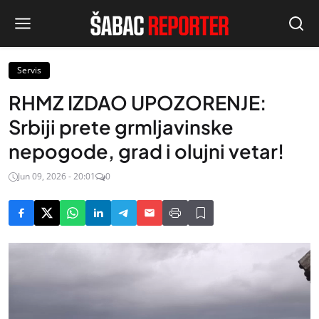
Servis
RHMZ IZDAO UPOZORENJE:
Srbiji prete grmljavinske
nepogode, grad i olujni vetar!
Jun 09, 2026 - 20:01
0