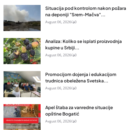
Situacija pod kontrolom nakon požara
na deponiji "Srem-Mačva"...
Avgust 06, 2026
0
Analiza: Koliko se isplati proizvodnja
kupine u Srbiji...
Avgust 06, 2026
0
Promocijom dojenja i edukacijom
trudnica obeležena Svetska...
Avgust 06, 2026
0
Apel štaba za vanredne situacije
opštine Bogatić
Avgust 06, 2026
0