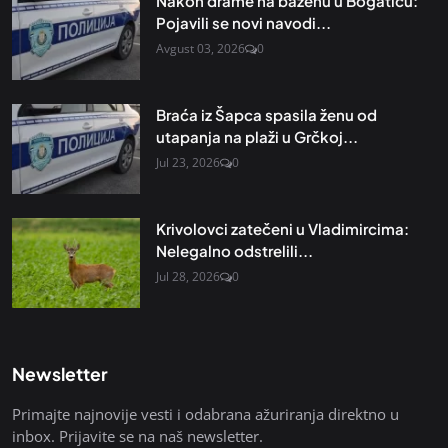
Nakon drame na bazenu u Bogatiću:
Pojavili se novi navodi...
Avgust 03, 2026
0
Braća iz Šapca spasila ženu od
utapanja na plaži u Grčkoj...
Jul 23, 2026
0
Krivolovci zatečeni u Vladimircima:
Nelegalno odstrelili...
Jul 28, 2026
0
Newsletter
Primajte najnovije vesti i odabrana ažuriranja direktno u
inbox. Prijavite se na naš newsletter.