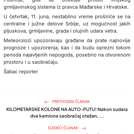
grmljavinskog sistema iz pravca Mađarske i Hrvatske.
U četvrtak, 11. juna, nestabilno vreme proširiće se na
centralne i južne delove Srbije, uz mogućnost jakih
pljuskova, grmljavine, grada i olujnih udara vetra.
Meteorolozi upozoravaju građane da prate najnovije
prognoze i upozorenja, kao i da budu oprezni tokom
perioda najavljenih nepogoda, posebno na otvorenom
prostoru i u saobraćaju.
Šabac reporter
PRETHODNI ČLANAK
KILOMETARSKE KOLONE NA AUTO-PUTU! Nakon sudara
dva kamiona saobraćaj otežan, ...
SLEDEĆI ČLANAK