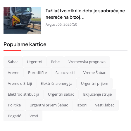
Tužilaštvo otkrilo detalje saobraćajne
nesreće na brzoj...
Avgust 06, 2026
0
Popularne kartice
Šabac
Urgentni
Bebe
Vremenska prognoza
Vreme
Porodilište
šabac vesti
Vreme Šabac
Vreme u Srbiji
Električna energija
Urgentni prijem
Elektrodistribucija
Urgentni šabac
Isključenje struje
Politika
Urgentni prijem Šabac
Izbori
vesti šabac
Bogatić
Vesti