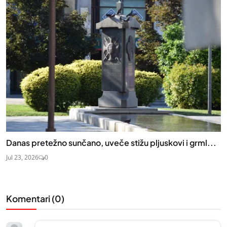
Danas pretežno sunčano, uveče stižu pljuskovi i grml...
Jul 23, 2026
0
Komentari (
0
)