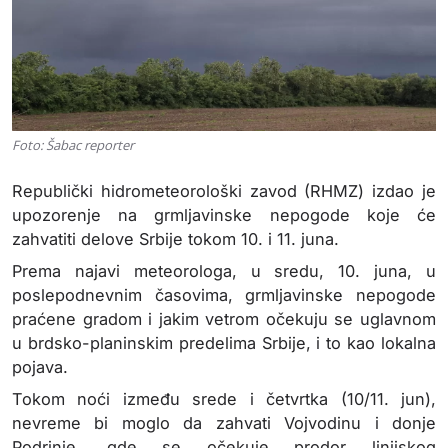
Foto: Šabac reporter
Republički hidrometeorološki zavod (RHMZ) izdao je
upozorenje na grmljavinske nepogode koje će
zahvatiti delove Srbije tokom 10. i 11. juna.
Prema najavi meteorologa, u sredu, 10. juna, u
poslepodnevnim časovima, grmljavinske nepogode
praćene gradom i jakim vetrom očekuju se uglavnom
u brdsko-planinskim predelima Srbije, i to kao lokalna
pojava.
Tokom noći između srede i četvrtka (10/11. jun),
nevreme bi moglo da zahvati Vojvodinu i donje
Podrinje, gde se očekuje prodor linijskog