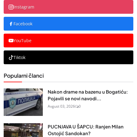
Instagram
Facebook
YouTube
Tiktok
Popularni članci
Nakon drame na bazenu u Bogatiću:
Pojavili se novi navodi...
Avgust 03, 2026
0
PUCNJAVA U ŠAPCU: Ranjen Milan
Ostojić Sandokan?