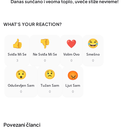
Danas sunčano i veoma toplo, uveče stiže nevreme!
WHAT'S YOUR REACTION?
Sviđa Mi Se
Ne Sviđa Mi Se
Volim Ovo
Smešno
3
0
0
0
Oduševljen Sam
Tužan Sam
Ljut Sam
0
0
0
Povezani članci