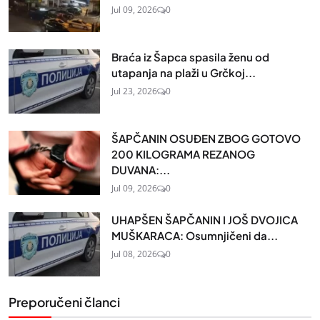
Jul 09, 2026
0
Braća iz Šapca spasila ženu od
utapanja na plaži u Grčkoj...
Jul 23, 2026
0
ŠAPČANIN OSUĐEN ZBOG GOTOVO
200 KILOGRAMA REZANOG
DUVANA:...
Jul 09, 2026
0
UHAPŠEN ŠAPČANIN I JOŠ DVOJICA
MUŠKARACA: Osumnjičeni da...
Jul 08, 2026
0
Preporučeni članci