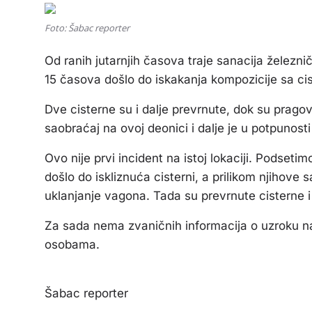
Foto: Šabac reporter
Od ranih jutarnjih časova traje sanacija želez
15 časova došlo do iskakanja kompozicije sa ci
Dve cisterne su i dalje prevrnute, dok su pragovi
saobraćaj na ovoj deonici i dalje je u potpunosti
Ovo nije prvi incident na istoj lokaciji. Podse
došlo do iskliznuća cisterni, a prilikom njihove 
uklanjanje vagona. Tada su prevrnute cisterne i
Za sada nema zvaničnih informacija o uzroku na
osobama.
Šabac reporter