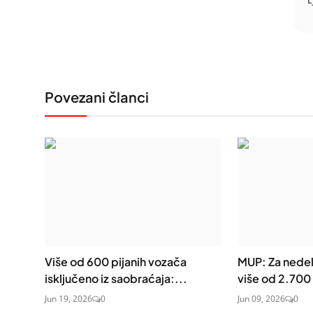
L
Povezani članci
Više od 600 pijanih vozača
MUP: Za nedel
isključeno iz saobraćaja:...
više od 2.700 
Jun 19, 2026
0
Jun 09, 2026
0