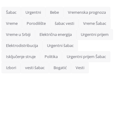
Šabac
Urgentni
Bebe
Vremenska prognoza
Vreme
Porodilište
šabac vesti
Vreme Šabac
Vreme u Srbiji
Električna energija
Urgentni prijem
Elektrodistribucija
Urgentni šabac
Isključenje struje
Politika
Urgentni prijem Šabac
Izbori
vesti šabac
Bogatić
Vesti