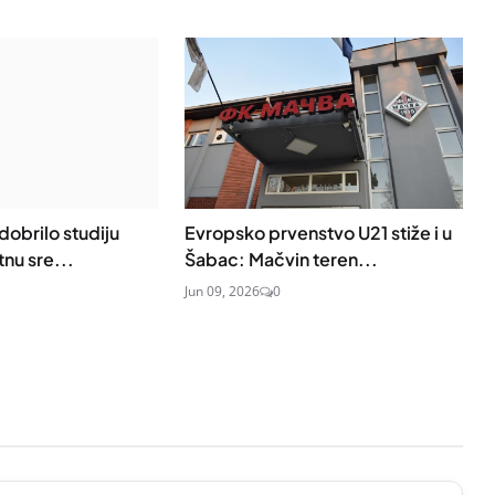
dobrilo studiju
Evropsko prvenstvo U21 stiže i u
tnu sre...
Šabac: Mačvin teren...
Jun 09, 2026
0