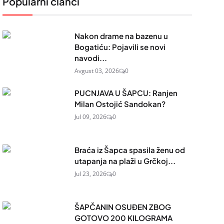
Popularni članci
Nakon drame na bazenu u
Bogatiću: Pojavili se novi
navodi...
Avgust 03, 2026
0
PUCNJAVA U ŠAPCU: Ranjen
Milan Ostojić Sandokan?
Jul 09, 2026
0
Braća iz Šapca spasila ženu od
utapanja na plaži u Grčkoj...
Jul 23, 2026
0
ŠAPČANIN OSUĐEN ZBOG
GOTOVO 200 KILOGRAMA