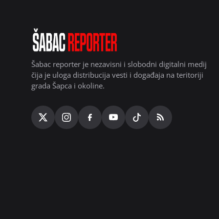
Šabac reporter je nezavisni i slobodni digitalni medij
čija je uloga distribucija vesti i događaja na teritoriji
grada Šapca i okoline.