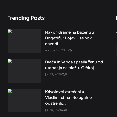
Trending Posts
Nakon drame na bazenu u
Bogatiću: Pojavili se novi
navodi...
Avgust 03, 2026
0
Braća iz Šapca spasila ženu od
utapanja na plaži u Grčkoj...
Jul 23, 2026
0
Krivolovci zatečeni u
Vladimircima: Nelegalno
odstrelili...
Jul 28, 2026
0