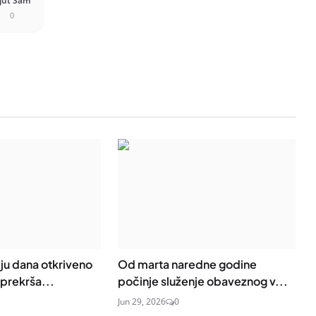
jut Sam
0
ju dana otkriveno
Od marta naredne godine
prekrša...
počinje služenje obaveznog v...
Jun 29, 2026
0