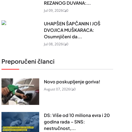
REZANOG DUVANA:...
Jul 09, 2026
0
UHAPŠEN ŠAPČANIN I JOŠ
DVOJICA MUŠKARACA:
Osumnjičeni da...
Jul 08, 2026
0
Preporučeni članci
Novo poskupljenje goriva!
Avgust 07, 2026
0
DS: Više od 10 miliona evra i 20
godina rada – SNS:
nestručnost,...