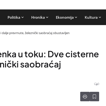
Politika
Hronika
Ekonomija
Kultura
i dalje prevrnute, železnički saobraćaj obustavljen
nka u toku: Dve cisterne
znički saobraćaj
0