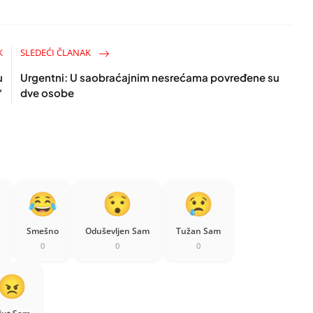
K
SLEDEĆI ČLANAK
u
Urgentni: U saobraćajnim nesrećama povređene su
“
dve osobe
Smešno
Oduševljen Sam
Tužan Sam
0
0
0