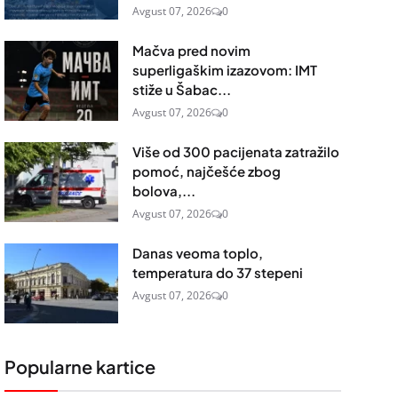
Avgust 07, 2026
0
Mačva pred novim
superligaškim izazovom: IMT
stiže u Šabac...
Avgust 07, 2026
0
Više od 300 pacijenata zatražilo
pomoć, najčešće zbog
bolova,...
Avgust 07, 2026
0
Danas veoma toplo,
temperatura do 37 stepeni
Avgust 07, 2026
0
Popularne kartice