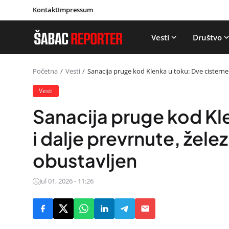
Kontakt
Impressum
Vesti
Društvo
Početna
Vesti
Sanacija pruge kod Klenka u toku: Dve cisterne 
Vesti
Sanacija pruge kod Kle
i dalje prevrnute, žele
obustavljen
Jul 01, 2026 - 11:26