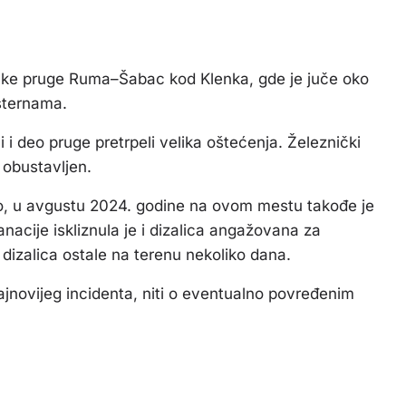
ničke pruge Ruma–Šabac kod Klenka, gde je juče oko
sternama.
 i deo pruge pretrpeli velika oštećenja. Železnički
 obustavljen.
timo, u avgustu 2024. godine na ovom mestu takođe je
sanacije iskliznula je i dizalica angažovana za
 dizalica ostale na terenu nekoliko dana.
jnovijeg incidenta, niti o eventualno povređenim