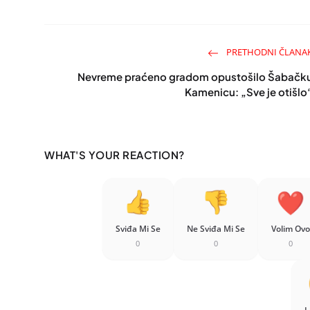
PRETHODNI ČLANA
Nevreme praćeno gradom opustošilo Šabačk
Kamenicu: „Sve je otišlo
WHAT'S YOUR REACTION?
Sviđa Mi Se
Ne Sviđa Mi Se
Volim Ovo
0
0
0