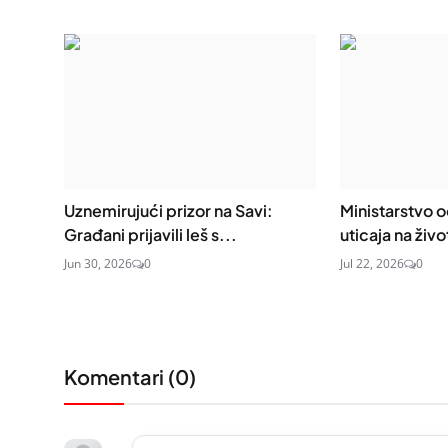
Uznemirujući prizor na Savi:
Ministarstvo o
Građani prijavili leš s...
uticaja na živo
Jun 30, 2026
0
Jul 22, 2026
0
Komentari (
0
)