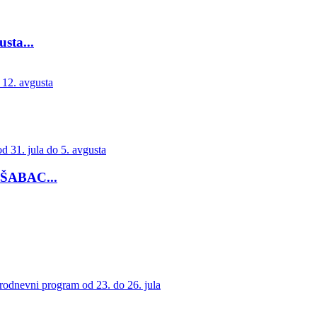
ta...
ŠABAC...