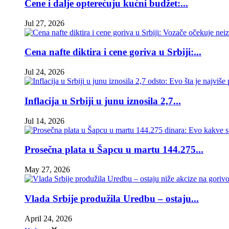
Cene i dalje opterećuju kućni budžet:...
Jul 27, 2026
Cena nafte diktira i cene goriva u Srbiji:...
Jul 24, 2026
Inflacija u Srbiji u junu iznosila 2,7...
Jul 14, 2026
Prosečna plata u Šapcu u martu 144.275...
May 27, 2026
Vlada Srbije produžila Uredbu – ostaju...
April 24, 2026