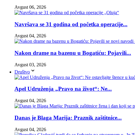
Avgust 06, 2026
Navršava se 31 godina od početka operacije...
Avgust 04, 2026
Nakon drame na bazenu u Bogatiću: Pojavili...
Avgust 03, 2026
Društvo
Apel Udruženja „Pravo na život“: Ne...
Avgust 04, 2026
Danas je Blaga Marija: Praznik zaštitnice...
Avgust 04, 2026