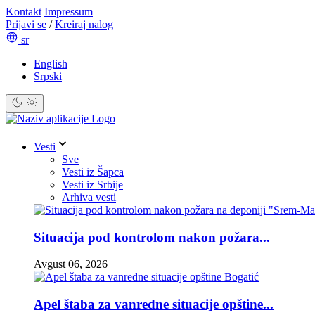
Kontakt
Impressum
Prijavi se
/
Kreiraj nalog
sr
English
Srpski
Vesti
Sve
Vesti iz Šapca
Vesti iz Srbije
Arhiva vesti
Situacija pod kontrolom nakon požara...
Avgust 06, 2026
Apel štaba za vanredne situacije opštine...