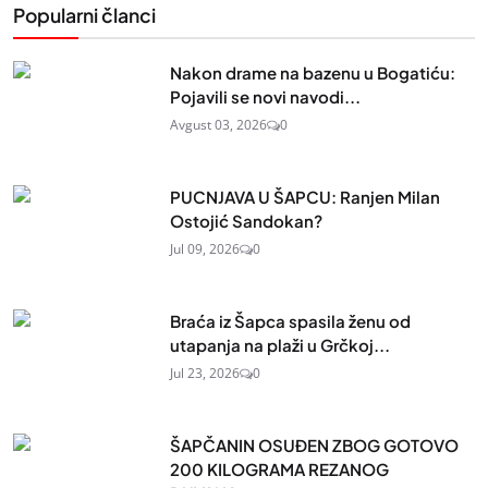
Popularni članci
Nakon drame na bazenu u Bogatiću:
Pojavili se novi navodi...
Avgust 03, 2026
0
PUCNJAVA U ŠAPCU: Ranjen Milan
Ostojić Sandokan?
Jul 09, 2026
0
Braća iz Šapca spasila ženu od
utapanja na plaži u Grčkoj...
Jul 23, 2026
0
ŠAPČANIN OSUĐEN ZBOG GOTOVO
200 KILOGRAMA REZANOG