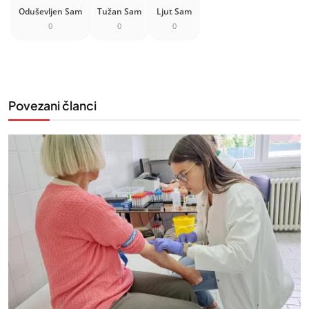
Oduševljen Sam
Tužan Sam
Ljut Sam
0
0
0
Povezani članci