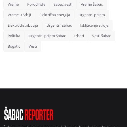
Vreme
Porodilište
šabac vesti
Vreme Šabac
Vreme u Srbiji
Električna energija
Urgentni prijem
Elektrodistribucija
Urgentni šabac
Isključenje struje
Politika
Urgentni prijem Šabac
Izbori
vesti šabac
Bogatić
Vesti