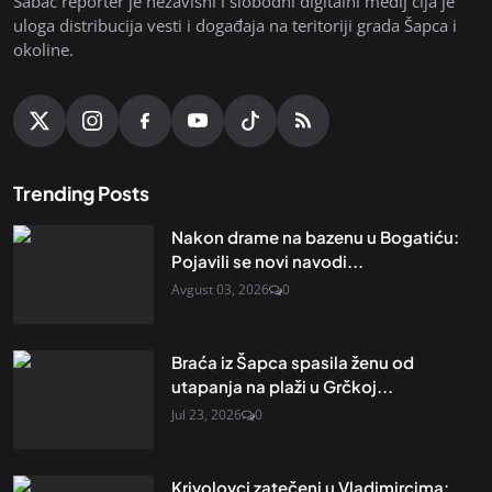
Šabac reporter je nezavisni i slobodni digitalni medij čija je
uloga distribucija vesti i događaja na teritoriji grada Šapca i
okoline.
Trending Posts
Nakon drame na bazenu u Bogatiću:
Pojavili se novi navodi...
Avgust 03, 2026
0
Braća iz Šapca spasila ženu od
utapanja na plaži u Grčkoj...
Jul 23, 2026
0
Krivolovci zatečeni u Vladimircima: