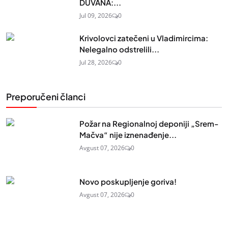
DUVANA:...
Jul 09, 2026
0
Krivolovci zatečeni u Vladimircima:
Nelegalno odstrelili...
Jul 28, 2026
0
Preporučeni članci
Požar na Regionalnoj deponiji „Srem-
Mačva“ nije iznenađenje...
Avgust 07, 2026
0
Novo poskupljenje goriva!
Avgust 07, 2026
0