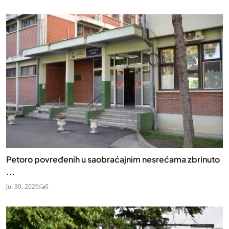
Petoro povređenih u saobraćajnim nesrećama zbrinuto
...
Jul 30, 2026
0