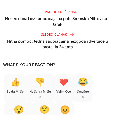
PRETHODNI ČLANAK
Mesec dana bez saobraćaja na putu Sremska Mitrovica –
Jarak
SLEDEĆI ČLANAK
Hitna pomoć: Jedna saobraćajna nezgoda i dve tuče u
protekla 24 sata
WHAT'S YOUR REACTION?
Sviđa Mi Se
Ne Sviđa Mi Se
Volim Ovo
Smešno
0
0
0
0