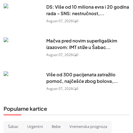
DS: Više od 10 miliona evra i 20 godina
rada – SNS: nestručnost,...
Avgust 07, 2026
0
Mačva pred novim superligaškim
izazovom: IMT stiže u Šabac...
Avgust 07, 2026
0
Više od 300 pacijenata zatražilo
pomoć, najčešće zbog bolova,...
Avgust 07, 2026
0
Popularne kartice
Šabac
Urgentni
Bebe
Vremenska prognoza