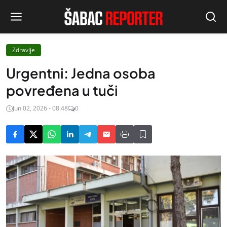
Zdravlje
Urgentni: Jedna osoba
povređena u tuči
Jun 02, 2026 - 08:48
0