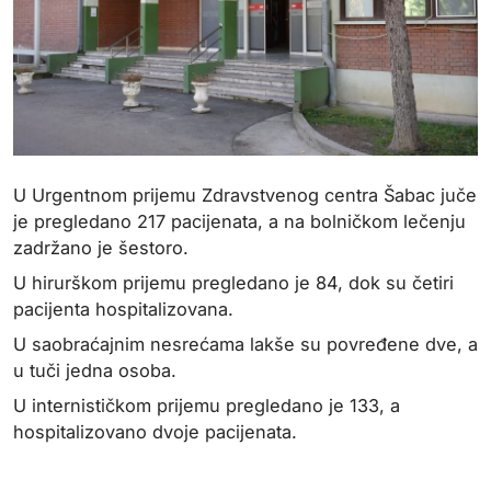
U Urgentnom prijemu Zdravstvenog centra Šabac juče
je pregledano 217 pacijenata, a na bolničkom lečenju
zadržano je šestoro.
U hirurškom prijemu pregledano je 84, dok su četiri
pacijenta hospitalizovana.
U saobraćajnim nesrećama lakše su povređene dve, a
u tuči jedna osoba.
U internističkom prijemu pregledano je 133, a
hospitalizovano dvoje pacijenata.