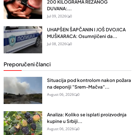
200 KILOGRAMA REZANOG
DUVANA:...
Jul 09, 2026
0
UHAPŠEN ŠAPČANIN I JOŠ DVOJICA
MUŠKARACA: Osumnjičeni da...
Jul 08, 2026
0
Preporučeni članci
Situacija pod kontrolom nakon požara
na deponiji "Srem-Mačva"...
Avgust 06, 2026
0
Analiza: Koliko se isplati proizvodnja
kupine u Srbiji...
Avgust 06, 2026
0