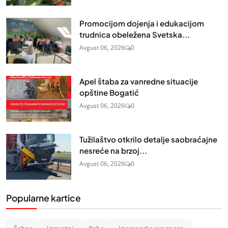
Promocijom dojenja i edukacijom
trudnica obeležena Svetska...
Avgust 06, 2026
0
Apel štaba za vanredne situacije
opštine Bogatić
Avgust 06, 2026
0
Tužilaštvo otkrilo detalje saobraćajne
nesreće na brzoj...
Avgust 06, 2026
0
Popularne kartice