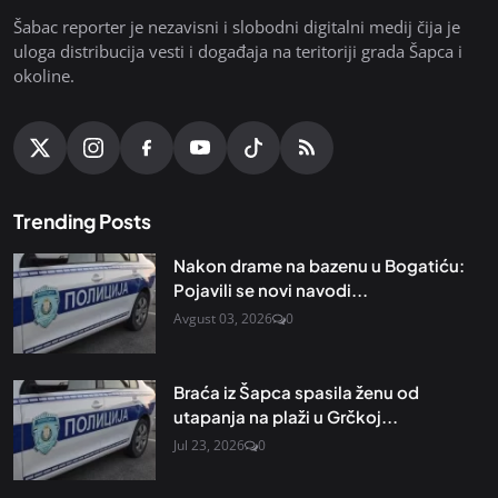
Šabac reporter je nezavisni i slobodni digitalni medij čija je
uloga distribucija vesti i događaja na teritoriji grada Šapca i
okoline.
Trending Posts
Nakon drame na bazenu u Bogatiću:
Pojavili se novi navodi...
Avgust 03, 2026
0
Braća iz Šapca spasila ženu od
utapanja na plaži u Grčkoj...
Jul 23, 2026
0