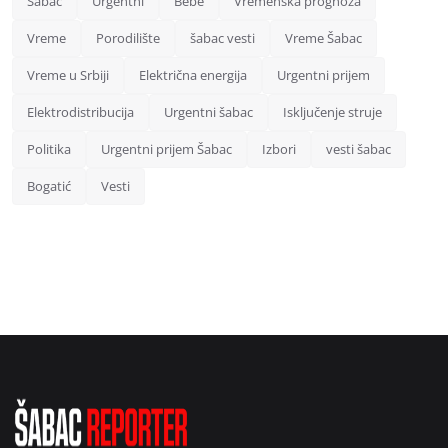
Šabac
Urgentni
Bebe
Vremenska prognoza
Vreme
Porodilište
šabac vesti
Vreme Šabac
Vreme u Srbiji
Električna energija
Urgentni prijem
Elektrodistribucija
Urgentni šabac
Isključenje struje
Politika
Urgentni prijem Šabac
Izbori
vesti šabac
Bogatić
Vesti