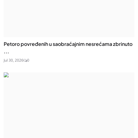
Petoro povređenih u saobraćajnim nesrećama zbrinuto
...
Jul 30, 2026
0