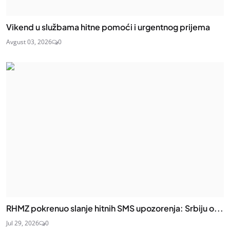
Vikend u službama hitne pomoći i urgentnog prijema
Avgust 03, 2026
0
RHMZ pokrenuo slanje hitnih SMS upozorenja: Srbiju o...
Jul 29, 2026
0