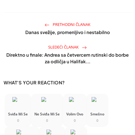
PRETHODNI ČLANAK
Danas svežije, promenljivo i nestabilno
SLEDEĆI ČLANAK
Direktno u finale: Andrea sa četvercem rutinski do borbe
za odličja u Halifak...
WHAT'S YOUR REACTION?
Sviđa Mi Se
Ne Sviđa Mi Se
Volim Ovo
Smešno
0
0
0
0