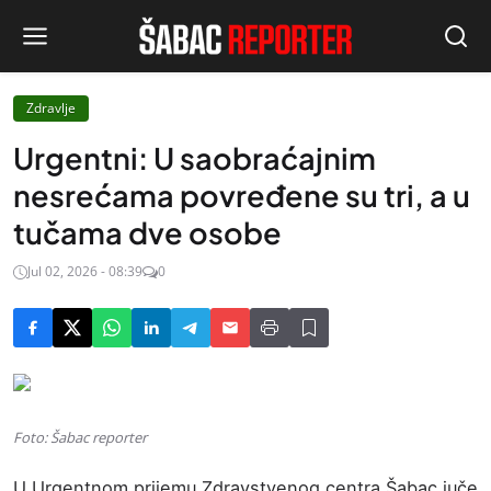
Zdravlje
Urgentni: U saobraćajnim
nesrećama povređene su tri, a u
tučama dve osobe
Jul 02, 2026 - 08:39
0
Foto: Šabac reporter
U Urgentnom prijemu Zdravstvenog centra Šabac juče