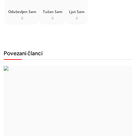
Oduševljen Sam
Tužan Sam
Ljut Sam
0
0
0
Povezani članci