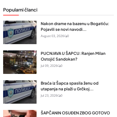
Popularni članci
Nakon drame na bazenu u Bogatiću:
Pojavili se novi navodi...
Avgust 03, 2026
0
PUCNJAVA U ŠAPCU: Ranjen Milan
Ostojić Sandokan?
Jul 09, 2026
0
Braća iz Šapca spasila ženu od
utapanja na plaži u Grčkoj...
Jul 23, 2026
0
ŠAPČANIN OSUĐEN ZBOG GOTOVO