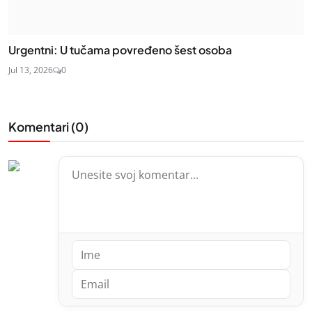
Urgentni: U tučama povređeno šest osoba
Jul 13, 2026
0
Komentari (
0
)