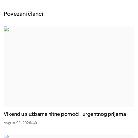
Povezani članci
Vikend u službama hitne pomoći i urgentnog prijema
Avgust 03, 2026
0