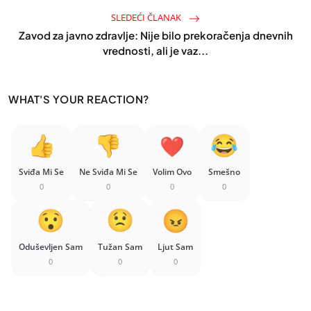
SLEDEĆI ČLANAK
Zavod za javno zdravlje: Nije bilo prekoračenja dnevnih
vrednosti, ali je vaz...
WHAT'S YOUR REACTION?
Sviđa Mi Se
Ne Sviđa Mi Se
Volim Ovo
Smešno
0
0
0
0
Oduševljen Sam
Tužan Sam
Ljut Sam
0
0
0