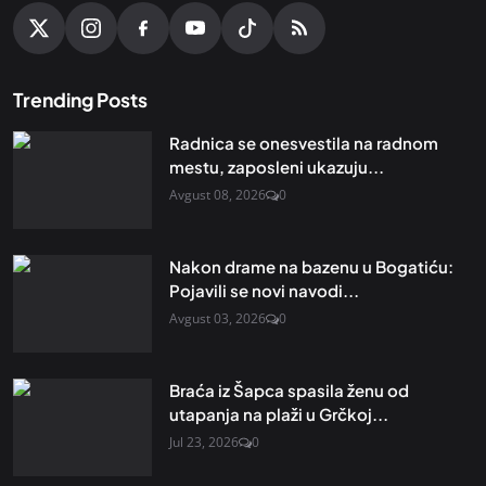
Trending Posts
Radnica se onesvestila na radnom
mestu, zaposleni ukazuju...
Avgust 08, 2026
0
Nakon drame na bazenu u Bogatiću:
Pojavili se novi navodi...
Avgust 03, 2026
0
Braća iz Šapca spasila ženu od
utapanja na plaži u Grčkoj...
Jul 23, 2026
0