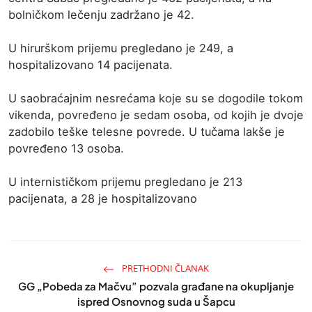
bolničkom lečenju zadržano je 42.
U hirurškom prijemu pregledano je 249, a
hospitalizovano 14 pacijenata.
U saobraćajnim nesrećama koje su se dogodile tokom
vikenda, povređeno je sedam osoba, od kojih je dvoje
zadobilo teške telesne povrede. U tučama lakše je
povređeno 13 osoba.
U internističkom prijemu pregledano je 213
pacijenata, a 28 je hospitalizovano
PRETHODNI ČLANAK
GG „Pobeda za Mačvu” pozvala građane na okupljanje
ispred Osnovnog suda u Šapcu