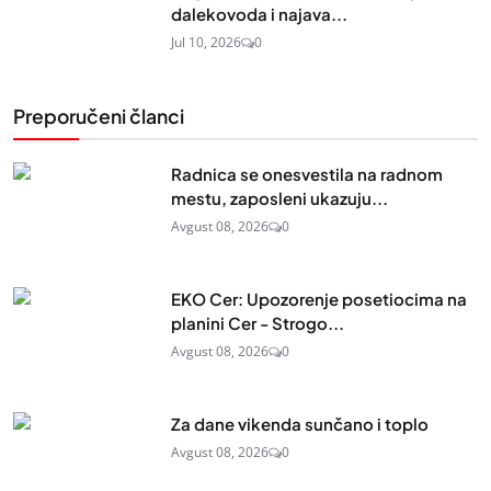
dalekovoda i najava...
Jul 10, 2026
0
Preporučeni članci
Radnica se onesvestila na radnom
mestu, zaposleni ukazuju...
Avgust 08, 2026
0
EKO Cer: Upozorenje posetiocima na
planini Cer - Strogo...
Avgust 08, 2026
0
Za dane vikenda sunčano i toplo
Avgust 08, 2026
0