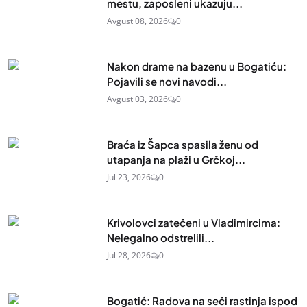
mestu, zaposleni ukazuju...
Avgust 08, 2026
0
Nakon drame na bazenu u Bogatiću:
Pojavili se novi navodi...
Avgust 03, 2026
0
Braća iz Šapca spasila ženu od
utapanja na plaži u Grčkoj...
Jul 23, 2026
0
Krivolovci zatečeni u Vladimircima:
Nelegalno odstrelili...
Jul 28, 2026
0
Bogatić: Radova na seči rastinja ispod