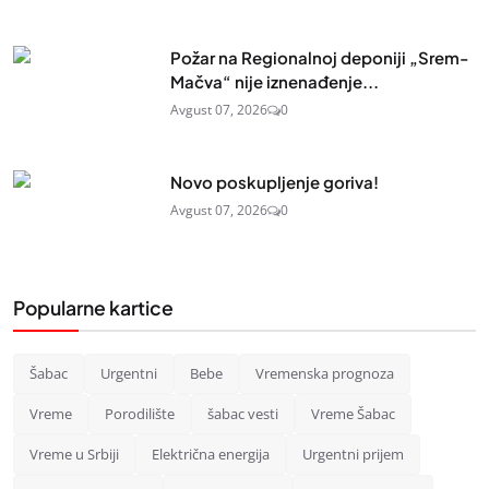
Požar na Regionalnoj deponiji „Srem-
Mačva“ nije iznenađenje...
Avgust 07, 2026
0
Novo poskupljenje goriva!
Avgust 07, 2026
0
Popularne kartice
Šabac
Urgentni
Bebe
Vremenska prognoza
Vreme
Porodilište
šabac vesti
Vreme Šabac
Vreme u Srbiji
Električna energija
Urgentni prijem