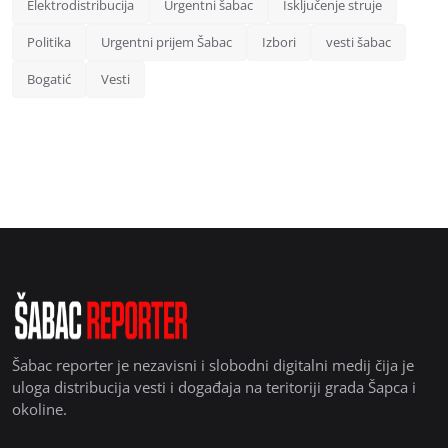
Elektrodistribucija
Urgentni šabac
Isključenje struje
Politika
Urgentni prijem Šabac
Izbori
vesti šabac
Bogatić
Vesti
Šabac reporter je nezavisni i slobodni digitalni medij čija je
uloga distribucija vesti i događaja na teritoriji grada Šapca i
okoline.