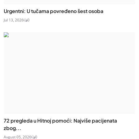
Urgentni: U tučama povređeno šest osoba
Jul 13, 2026
0
72 pregleda u Hitnoj pomoći: Najviše pacijenata
zbog...
Avgust 05, 2026
0