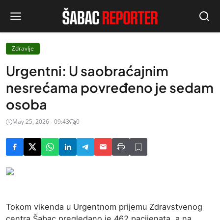
Zdravlje
Urgentni: U saobraćajnim
nesrećama povređeno je sedam
osoba
May 25, 2026 - 09:43
0
Tokom vikenda u Urgentnom prijemu Zdravstvenog
centra Šabac pregledano je 462 pacijenata, a na