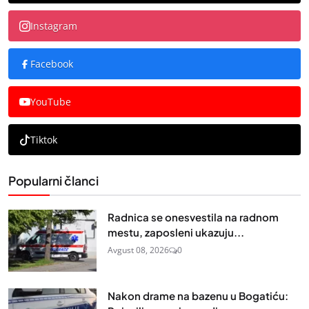
Instagram
Facebook
YouTube
Tiktok
Popularni članci
Radnica se onesvestila na radnom
mestu, zaposleni ukazuju...
Avgust 08, 2026
0
Nakon drame na bazenu u Bogatiću: