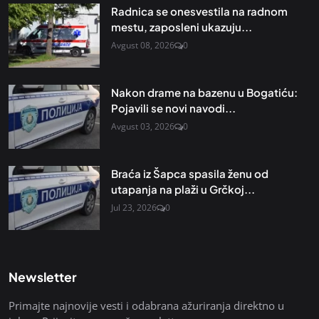
Radnica se onesvestila na radnom
mestu, zaposleni ukazuju...
Avgust 08, 2026
0
Nakon drame na bazenu u Bogatiću:
Pojavili se novi navodi...
Avgust 03, 2026
0
Braća iz Šapca spasila ženu od
utapanja na plaži u Grčkoj...
Jul 23, 2026
0
Newsletter
Primajte najnovije vesti i odabrana ažuriranja direktno u