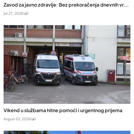
Zavod za javno zdravlje: Bez prekoračenja dnevnih vr...
Jul 27, 2026
0
Vikend u službama hitne pomoći i urgentnog prijema
Avgust 03, 2026
0