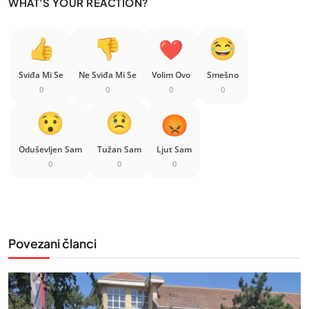
WHAT'S YOUR REACTION?
Sviđa Mi Se
Ne Sviđa Mi Se
Volim Ovo
Smešno
0
0
0
0
Oduševljen Sam
Tužan Sam
Ljut Sam
0
0
0
Povezani članci