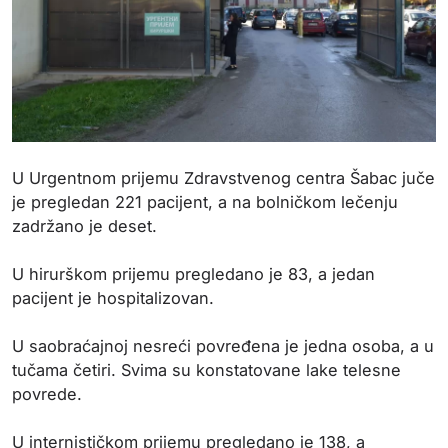
U Urgentnom prijemu Zdravstvenog centra Šabac juče
je pregledan 221 pacijent, a na bolničkom lečenju
zadržano je deset.
U hirurškom prijemu pregledano je 83, a jedan
pacijent je hospitalizovan.
U saobraćajnoj nesreći povređena je jedna osoba, a u
tučama četiri. Svima su konstatovane lake telesne
povrede.
U internističkom prijemu pregledano je 138, a