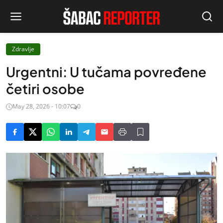
Zdravlje
Urgentni: U tučama povređene
četiri osobe
May 28, 2026 - 10:07
0