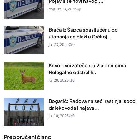
Pojavili se novi navodi...
Avgust 03, 2026
0
Braća iz Šapca spasila ženu od
utapanja na plaži u Grčkoj...
Jul 23, 2026
0
Krivolovci zatečeni u Vladimircima:
Nelegalno odstrelili...
Jul 28, 2026
0
Bogatić: Radova na seči rastinja ispod
dalekovoda i najava...
Jul 10, 2026
0
Preporučeni članci