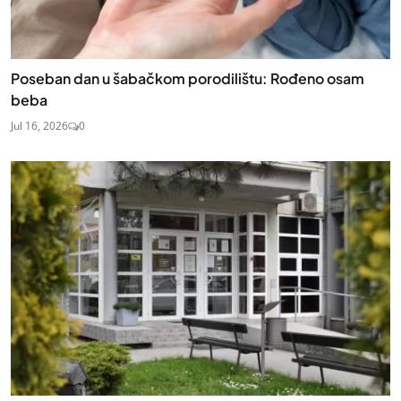
Poseban dan u šabačkom porodilištu: Rođeno osam
beba
Jul 16, 2026
0