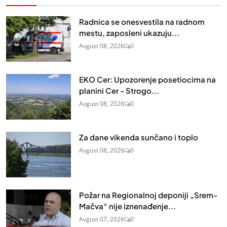
Radnica se onesvestila na radnom
mestu, zaposleni ukazuju...
Avgust 08, 2026
0
EKO Cer: Upozorenje posetiocima na
planini Cer - Strogo...
Avgust 08, 2026
0
Za dane vikenda sunčano i toplo
Avgust 08, 2026
0
Požar na Regionalnoj deponiji „Srem-
Mačva“ nije iznenađenje...
Avgust 07, 2026
0