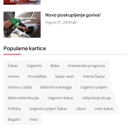
Novo poskupljenje goriva!
Avgust 07, 2026
0
Popularne kartice
Šabac
Urgentni
Bebe
Vremenska prognoza
Vreme
Porodilište
šabac vesti
Vreme Šabac
Vreme u Srbiji
Električna energija
Urgentni prijem
Elektrodistribucija
Urgentni šabac
Isključenje struje
Politika
Urgentni prijem Šabac
Izbori
vesti šabac
Bogatić
Vesti