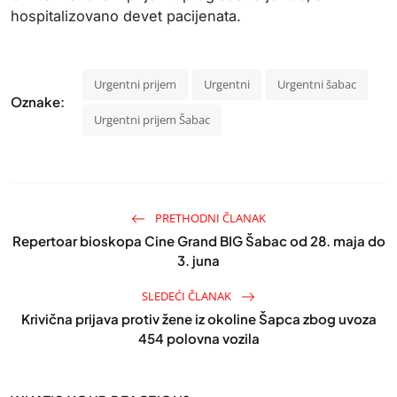
hospitalizovano devet pacijenata.
Urgentni prijem
Urgentni
Urgentni šabac
Oznake:
Urgentni prijem Šabac
PRETHODNI ČLANAK
Repertoar bioskopa Cine Grand BIG Šabac od 28. maja do
3. juna
SLEDEĆI ČLANAK
Krivična prijava protiv žene iz okoline Šapca zbog uvoza
454 polovna vozila