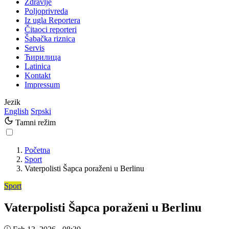
Zdravlje
Poljoprivreda
Iz ugla Reportera
Čitaoci reporteri
Šabačka riznica
Servis
Ћирилица
Latinica
Kontakt
Impressum
Jezik
English
Srpski
Tamni režim
Početna
Sport
Vaterpolisti Šapca poraženi u Berlinu
Sport
Vaterpolisti Šapca poraženi u Berlinu