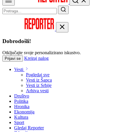
Dobrodošli!
Otključajte svoje personalizirano iskustvo.
Kreiraj nalog
Prijavi se
Vesti
Pogledaj sve
Vesti iz Šapca
Vesti iz Srbije
Arhiva vesti
Društvo
Politika
Hronika
Ekonomija
Kultura
Sport
Gledaj Reporter