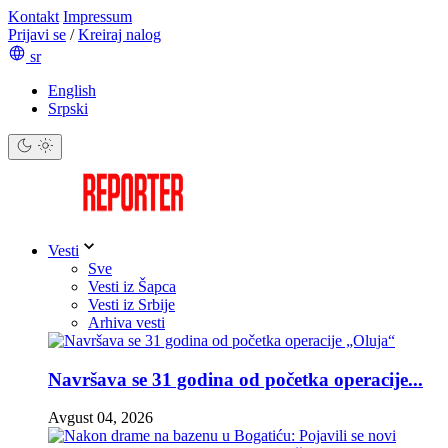
Kontakt
Impressum
Prijavi se
/
Kreiraj nalog
sr
English
Srpski
Vesti
Sve
Vesti iz Šapca
Vesti iz Srbije
Arhiva vesti
Navršava se 31 godina od početka operacije...
Avgust 04, 2026