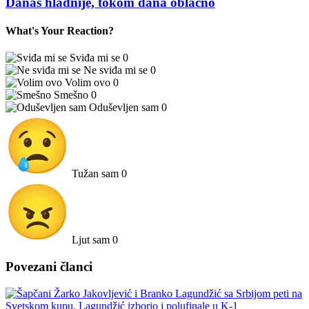
Danas hladnije, tokom dana oblačno
What's Your Reaction?
Sviđa mi se
0
Ne sviđa mi se
0
Volim ovo
0
Smešno
0
Oduševljen sam
0
Tužan sam
0
Ljut sam
0
Povezani članci