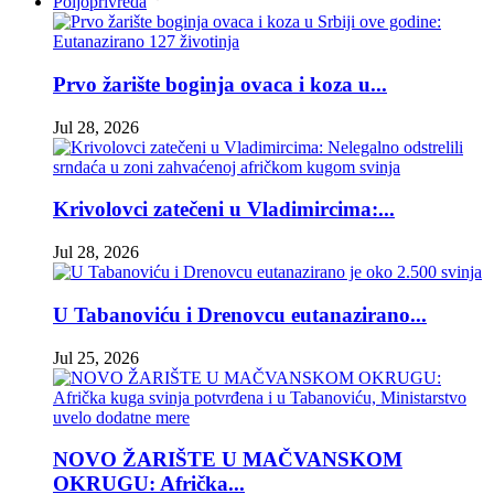
Poljoprivreda
Prvo žarište boginja ovaca i koza u...
Jul 28, 2026
Krivolovci zatečeni u Vladimircima:...
Jul 28, 2026
U Tabanoviću i Drenovcu eutanazirano...
Jul 25, 2026
NOVO ŽARIŠTE U MAČVANSKOM
OKRUGU: Afrička...