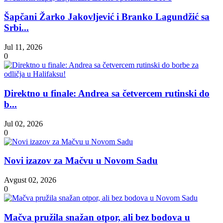
Šapčani Žarko Jakovljević i Branko Lagundžić sa
Srbi...
Jul 11, 2026
0
Direktno u finale: Andrea sa četvercem rutinski do
b...
Jul 02, 2026
0
Novi izazov za Mačvu u Novom Sadu
Avgust 02, 2026
0
Mačva pružila snažan otpor, ali bez bodova u