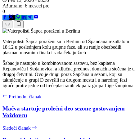
Feb 13, 2026 - 08:30
Ažurirano: 6 meseci pre
0
Vaterpolisti Šapca poraženi su u Berlinu od Špandaua rezultatom
18:12 u poslednjem kolu grupne faze, ali su ranije obezbedili
plasman u osminu finala i sada čekaju žreb.
Šabac je nastupio u kombinovanom sastavu, bez kapitena
Repanovića i Stojanovića, a ključna prednost domaćina stečena je u
drugoj četvrtini. Ovo je drugi poraz Šapčana u sezoni, koji su
takmičenje u grupi D završili na drugom mestu i u narednoj fazi
igraće protiv jedne od trećeplasiranih ekipa iz grupa Lige šampiona.
Prethodni članak
Mačva startuje prolećni deo sezone gostovanjem
Voždovcu
Sledeći članak