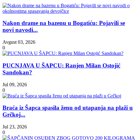
Nakon drame na bazenu u Bogatiću: Pojavili se
novi navodi...
Avgust 03, 2026
0
PUCNJAVA U ŠAPCU: Ranjen Milan Ostojić
Sandokan?
Jul 09, 2026
0
Braća iz Šapca spasila ženu od utapanja na plaži u
Grčkoj...
Jul 23, 2026
0