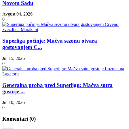
Novom Sadu
Avgust 04, 2026
0
Superliga počinje: Mačva sezonu otvara
gostovanjem C...
Jul 15, 2026
0
Generalna proba pred Superligu: Mačva sutra
gostuje ...
Jul 10, 2026
0
Komentari (
0
)