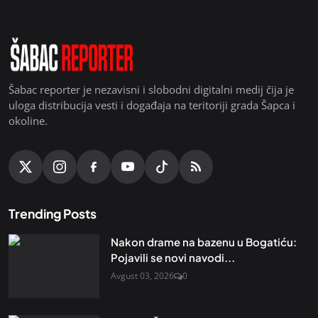
Šabac reporter je nezavisni i slobodni digitalni medij čija je
uloga distribucija vesti i događaja na teritoriji grada Šapca i
okoline.
Trending Posts
Nakon drame na bazenu u Bogatiću:
Pojavili se novi navodi...
Avgust 03, 2026
0