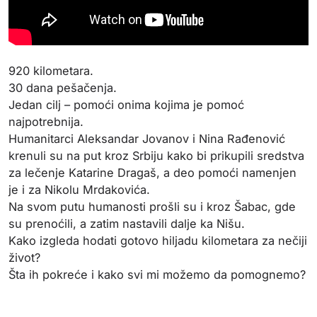
920 kilometara.
30 dana pešačenja.
Jedan cilj – pomoći onima kojima je pomoć
najpotrebnija.
Humanitarci Aleksandar Jovanov i Nina Rađenović
krenuli su na put kroz Srbiju kako bi prikupili sredstva
za lečenje Katarine Dragaš, a deo pomoći namenjen
je i za Nikolu Mrdakovića.
Na svom putu humanosti prošli su i kroz Šabac, gde
su prenoćili, a zatim nastavili dalje ka Nišu.
Kako izgleda hodati gotovo hiljadu kilometara za nečiji
život?
Šta ih pokreće i kako svi mi možemo da pomognemo?