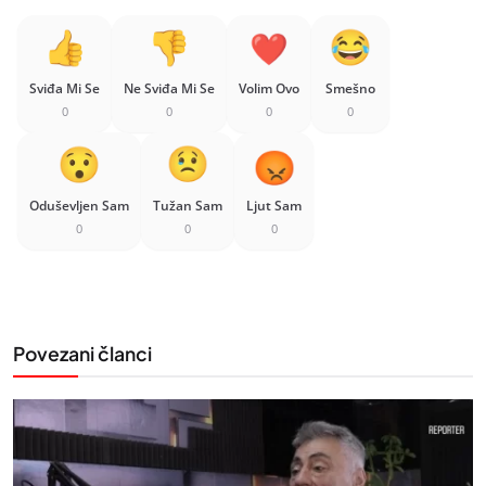
Sviđa Mi Se
Ne Sviđa Mi Se
Volim Ovo
Smešno
0
0
0
0
Oduševljen Sam
Tužan Sam
Ljut Sam
0
0
0
Povezani članci