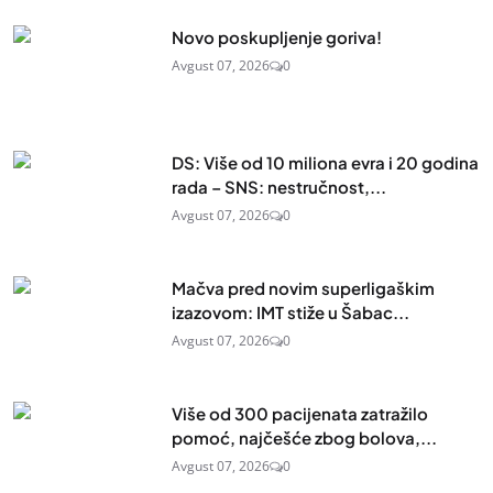
Novo poskupljenje goriva!
Avgust 07, 2026
0
DS: Više od 10 miliona evra i 20 godina
rada – SNS: nestručnost,...
Avgust 07, 2026
0
Mačva pred novim superligaškim
izazovom: IMT stiže u Šabac...
Avgust 07, 2026
0
Više od 300 pacijenata zatražilo
pomoć, najčešće zbog bolova,...
Avgust 07, 2026
0