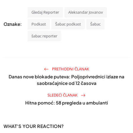
Gledaj Reporter
Aleksandar Jovanov
Oznake:
Podkast
Šabac podkast
Šabac
šabac reporter
PRETHODNI ČLANAK
Danas nove blokade puteva: Poljoprivrednici izlaze na
saobraćajnice od 12 časova
SLEDEĆI ČLANAK
Hitna pomoć: 58 pregleda u ambulanti
WHAT'S YOUR REACTION?