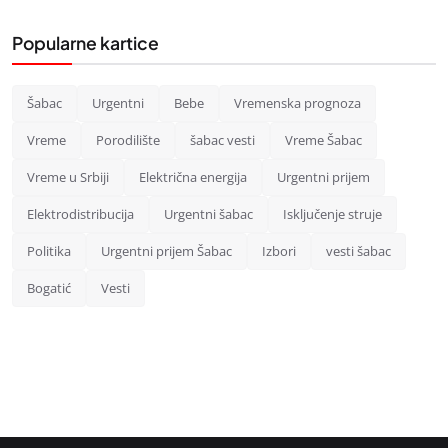
Popularne kartice
Šabac
Urgentni
Bebe
Vremenska prognoza
Vreme
Porodilište
šabac vesti
Vreme Šabac
Vreme u Srbiji
Električna energija
Urgentni prijem
Elektrodistribucija
Urgentni šabac
Isključenje struje
Politika
Urgentni prijem Šabac
Izbori
vesti šabac
Bogatić
Vesti