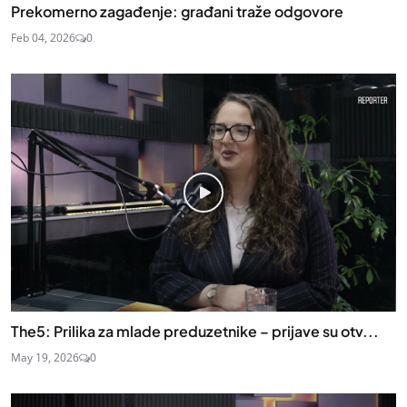
Prekomerno zagađenje: građani traže odgovore
Feb 04, 2026
0
The5: Prilika za mlade preduzetnike – prijave su otv...
May 19, 2026
0