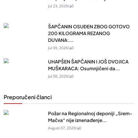
Jul 23, 2026
0
ŠAPČANIN OSUĐEN ZBOG GOTOVO
200 KILOGRAMA REZANOG
DUVANA:...
Jul 09, 2026
0
UHAPŠEN ŠAPČANIN I JOŠ DVOJICA
MUŠKARACA: Osumnjičeni da...
Jul 08, 2026
0
Preporučeni članci
Požar na Regionalnoj deponiji „Srem-
Mačva“ nije iznenađenje...
Avgust 07, 2026
0