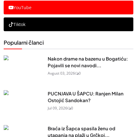
YouTube
Tiktok
Popularni članci
Nakon drame na bazenu u Bogatiću:
Pojavili se novi navodi...
Avgust 03, 2026
0
PUCNJAVA U ŠAPCU: Ranjen Milan
Ostojić Sandokan?
Jul 09, 2026
0
Braća iz Šapca spasila ženu od
utapanja na plaži u Grčkoj...