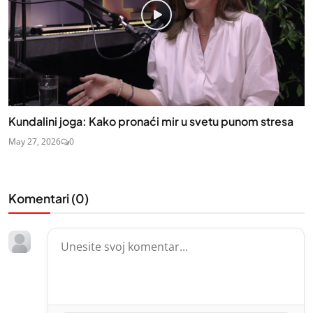
Kundalini joga: Kako pronaći mir u svetu punom stresa
May 27, 2026
0
Komentari (
0
)