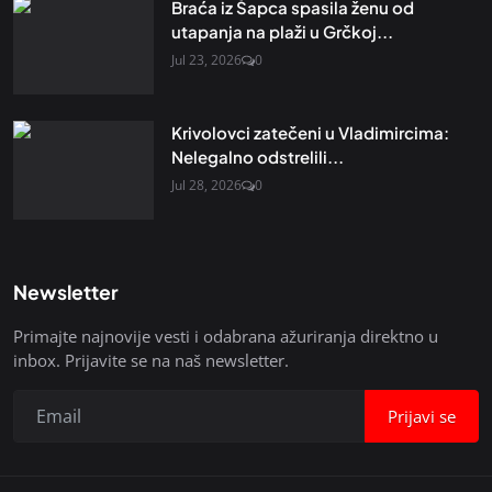
Braća iz Šapca spasila ženu od
utapanja na plaži u Grčkoj...
Jul 23, 2026
0
Krivolovci zatečeni u Vladimircima:
Nelegalno odstrelili...
Jul 28, 2026
0
Newsletter
Primajte najnovije vesti i odabrana ažuriranja direktno u
inbox. Prijavite se na naš newsletter.
Prijavi se