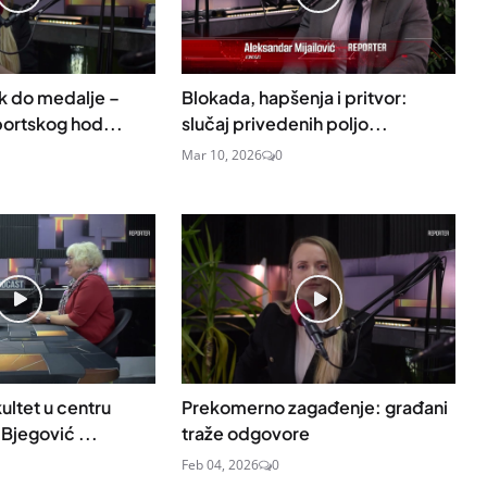
k do medalje –
Blokada, hapšenja i pritvor:
ortskog hod...
slučaj privedenih poljo...
Mar 10, 2026
0
ultet u centru
Prekomerno zagađenje: građani
Bjegović ...
traže odgovore
Feb 04, 2026
0