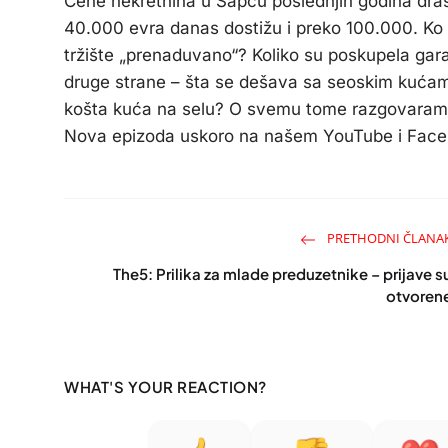
Cene nekretnina u Šapcu poslednjih godina drast
40.000 evra danas dostižu i preko 100.000. Ko d
tržište „prenaduvano“? Koliko su poskupela gara
druge strane – šta se dešava sa seoskim kućama?
košta kuća na selu? O svemu tome razgovaramo 
Nova epizoda uskoro na našem YouTube i Faceb
PRETHODNI ČLANA
The5: Prilika za mlade preduzetnike – prijave s
otvoren
WHAT'S YOUR REACTION?