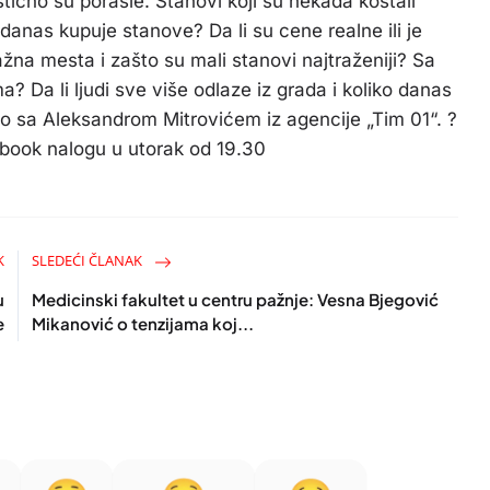
ično su porasle. Stanovi koji su nekada koštali
anas kupuje stanove? Da li su cene realne ili je
žna mesta i zašto su mali stanovi najtraženiji? Sa
 Da li ljudi sve više odlaze iz grada i koliko danas
sa Aleksandrom Mitrovićem iz agencije „Tim 01“. ?
ook nalogu u utorak od 19.30
K
SLEDEĆI ČLANAK
u
Medicinski fakultet u centru pažnje: Vesna Bjegović
e
Mikanović o tenzijama koj...