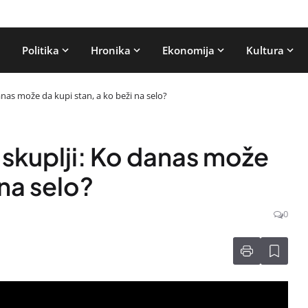
Politika
Hronika
Ekonomija
Kultura
anas može da kupi stan, a ko beži na selo?
 skuplji: Ko danas može
 na selo?
0