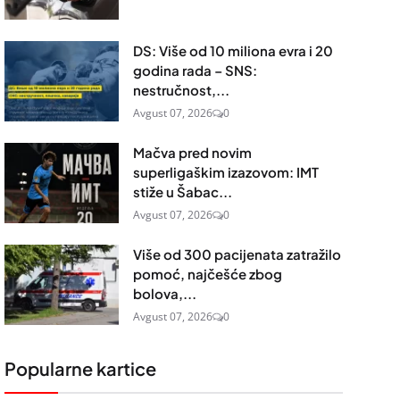
DS: Više od 10 miliona evra i 20
godina rada – SNS:
nestručnost,...
Avgust 07, 2026
0
Mačva pred novim
superligaškim izazovom: IMT
stiže u Šabac...
Avgust 07, 2026
0
Više od 300 pacijenata zatražilo
pomoć, najčešće zbog
bolova,...
Avgust 07, 2026
0
Popularne kartice