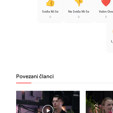
Sviđa Mi Se
Ne Sviđa Mi Se
Volim Ovo
0
0
0
L
Povezani članci