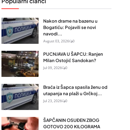
Popularni članci
Nakon drame na bazenu u
Bogatiću: Pojavili se novi
navodi...
Avgust 03, 2026
0
PUCNJAVA U ŠAPCU: Ranjen
Milan Ostojić Sandokan?
Jul 09, 2026
0
Braća iz Šapca spasila ženu od
utapanja na plaži u Grčkoj...
Jul 23, 2026
0
ŠAPČANIN OSUĐEN ZBOG
GOTOVO 200 KILOGRAMA