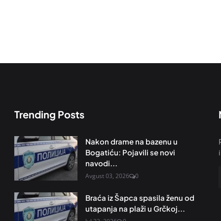
Trending Posts
Nakon drame na bazenu u
Bogatiću: Pojavili se novi
navodi...
Avgust 03, 2026
0
Braća iz Šapca spasila ženu od
utapanja na plaži u Grčkoj...