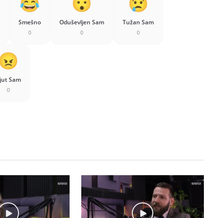
Smešno
Oduševljen Sam
Tužan Sam
0
0
0
jut Sam
0