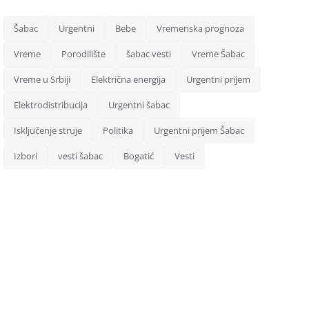
Šabac
Urgentni
Bebe
Vremenska prognoza
Vreme
Porodilište
šabac vesti
Vreme Šabac
Vreme u Srbiji
Električna energija
Urgentni prijem
Elektrodistribucija
Urgentni šabac
Isključenje struje
Politika
Urgentni prijem Šabac
Izbori
vesti šabac
Bogatić
Vesti