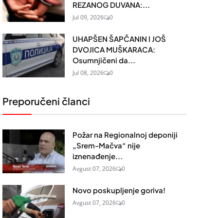
REZANOG DUVANA:...
Jul 09, 2026
0
UHAPŠEN ŠAPČANIN I JOŠ
DVOJICA MUŠKARACA:
Osumnjičeni da...
Jul 08, 2026
0
Preporučeni članci
Požar na Regionalnoj deponiji
„Srem-Mačva“ nije
iznenađenje...
Avgust 07, 2026
0
Novo poskupljenje goriva!
Avgust 07, 2026
0