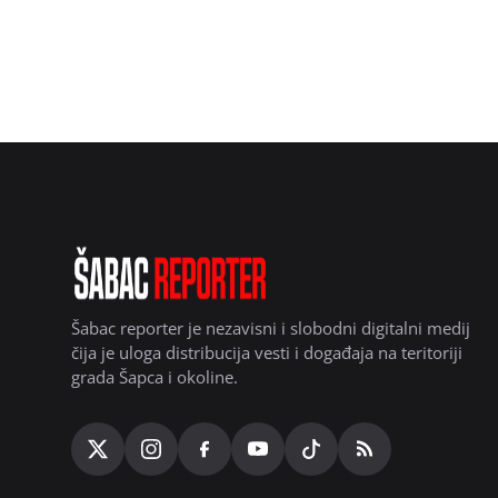
Šabac reporter je nezavisni i slobodni digitalni medij
čija je uloga distribucija vesti i događaja na teritoriji
grada Šapca i okoline.