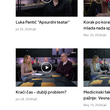
Luka Pantić "Apsurdni teatar"
Korak po kora
mlada nada sp
Jul 29, 2026
0
Mar 24, 2026
0
Kraći čas - dublji problem?
Medicinski fak
pažnje: Vesna 
Jan 28, 2026
0
May 19, 2026
0