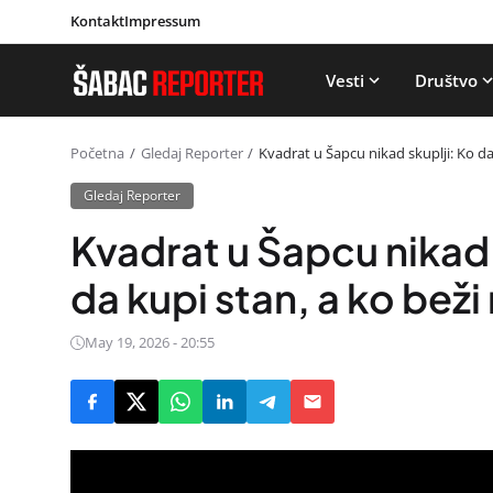
Kontakt
Impressum
Vesti
Društvo
Početna
Gledaj Reporter
Kvadrat u Šapcu nikad skuplji: Ko d
Gledaj Reporter
Kvadrat u Šapcu nikad
da kupi stan, a ko beži
May 19, 2026 - 20:55