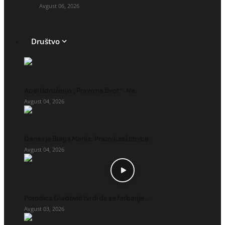
Avgust 06, 2026
Društvo
Apel Udruženja „Pravo na život“: Ne...
Avgust 04, 2026
Danas je Blaga Marija: Praznik zaštitnice...
Avgust 04, 2026
Porodica Gladović tvrdi da se farbanje...
Avgust 03, 2026