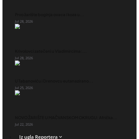
Prvo žarište boginja ovaca i koza u...
Jul 28, 2026
Krivolovci zatečeni u Vladimircima:...
Jul 28, 2026
U Tabanoviću i Drenovcu eutanazirano...
Jul 25, 2026
NOVO ŽARIŠTE U MAČVANSKOM OKRUGU: Afrička...
Jul 22, 2026
Iz ugla Reportera