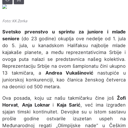
Foto: KK Zorka
Svetsko prvenstvo u sprintu za juniore i mlađe
seniore
(do 23 godine) okuplja ove nedelje od 1. jula
do 5. jula, u kanadskom Halifaksu najbolje mlade
kajakaše planete, a među reprezentativcima Srbije i
ovoga puta nalazi se predstavnica našeg kolektiva.
Reprezentaciju Srbije na ovom šampionatu čini ukupno
13 takmičara, a
Andrea Vukašinović
nastupiće u
juniorskoj konkurenciji, kao članica ženskog četverca
na deonici od 500 metara.
Ova posada, koju uz našu takmičarku čine još
Žofi
Horvat
,
Anja Loknar
i
Kaja Sarić
, već ima izgrađen
sjajan timski kontinuitet. Devojke su u istom sastavu
prošle godine ostvarile izuzetan uspeh na
Međunarodnoj regati „Olimpijske nade“ u Češkim