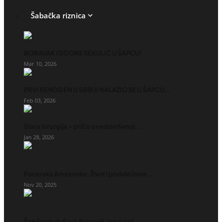
Šabačka riznica
BORAVAK ISIDORE SEKULIĆ U ŠAPCU!
Mar 10, 2026
PRVI RENDGEN U SRBIJI NALAZIO SE U ŠAPCU...
Feb 03, 2026
Stara hirurgija – priča o nedovršenoj...
Jan 28, 2026
Pocerska Amazonka: Život i podvizi žene...
Nov 20, 2025
Šapčanin dr Sava Petrović, lekar koji...