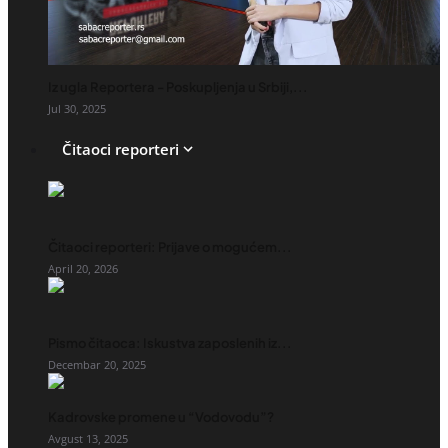
Iz ugla Reportera - Poskupljenja u Srbiji,...
Jul 30, 2025
Čitaoci reporteri
Čitaoci reporteri: Prijave o mogućem...
April 20, 2026
Pismo čitaoca: Iskustva zaposlenih iz...
Decembar 20, 2025
Kadrovske promene u “Vodovodu”?
Avgust 13, 2025