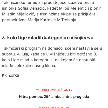
Takmičarsku formu za predstojeće izazove bruse
juniorka Sofija Đenadić, kadet Miloš Melentić i pionir
Miladin Mijailović, a treninzima ekipe se priključila i
perspektivna Marija Kurtović iz Trebinja.
3. kolo Lige mlađih kategorija u Višnjićevu
Takmičarski program na domaćoj sceni nastavlja se u
subotu, 4. jula, kada će u Višnjićevu biti održano 3.
kolo Lige mlađih kategorija, na kojem će nastupiti
mlađe selekcije našeg kluba.
KK Zorka
PRETHODNI ČLANAK
Hitna pomoć: 254 ambulantna pregleda