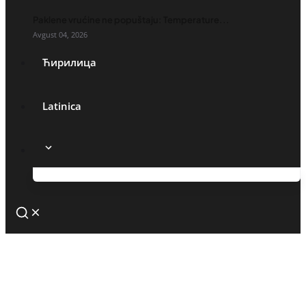
Paklene vrućine ne popuštaju: Temperature...
Avgust 04, 2026
Ћирилица
Latinica