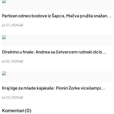
Partizan odneo bodove iz Šapca, Mačva pružila snažan...
Jul 27, 2026
0
Direktno u finale: Andrea sa četvercem rutinski do b...
Jul 02, 2026
0
Kraj lige za mlade kajakaše: Pioniri Zorke vicešampi...
Jul 23, 2026
0
Komentari (
0
)