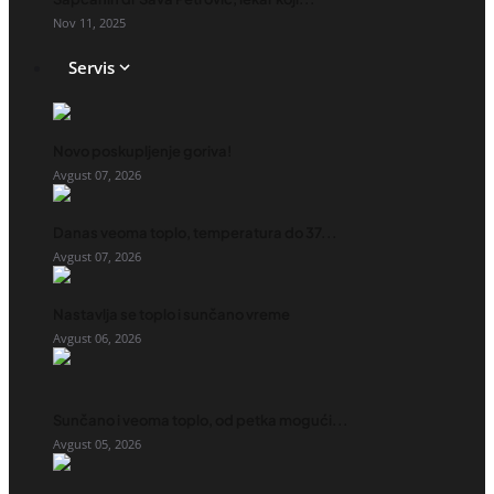
Nov 11, 2025
Servis
Novo poskupljenje goriva!
Avgust 07, 2026
Danas veoma toplo, temperatura do 37...
Avgust 07, 2026
Nastavlja se toplo i sunčano vreme
Avgust 06, 2026
Sunčano i veoma toplo, od petka mogući...
Avgust 05, 2026