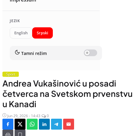
JEZIK
English
Srpski
Tamni režim
Sport
Andrea Vukašinović u posadi
četverca na Svetskom prvenstvu
u Kanadi
Jun 29, 2026 - 14:43
0