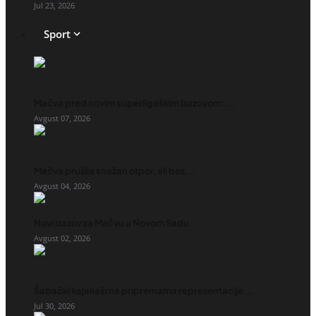
Jul 23, 2026
Sport
Mačva pred novim superligaškim izazovom:...
Avgust 07, 2026
Mačva pružila snažan otpor, ali bez...
Avgust 04, 2026
Novi izazov za Mačvu u Novom Sadu
Avgust 02, 2026
Šabački kajakaši na pripremama reprezentacije...
Jul 30, 2026