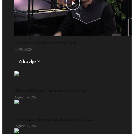
Disciplinska prijava i protesti: gde...
Jul 06, 2026
Zdravlje
Više od 300 pacijenata zatražilo pomoć,...
Avgust 07, 2026
Promocijom dojenja i edukacijom trudnica...
Avgust 06, 2026