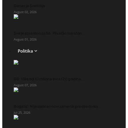
Danas je Sveti Ilija
Avgust 02, 2026
Sve je spremno za 56. Plivački maraton...
Avgust 01, 2026
Politika
DS: Više od 10 miliona evra i 20 godina...
Avgust 07, 2026
Bogatić: Nije izabran novi zamenik predsednika...
Jul 25, 2026