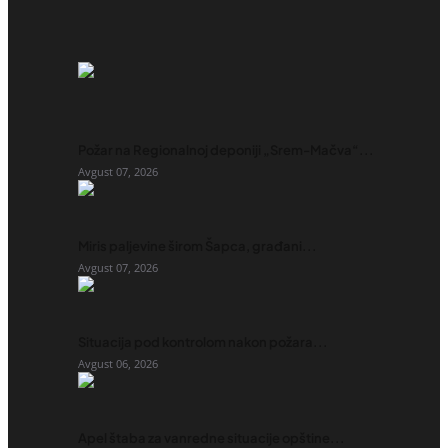
Požar na Regionalnoj deponiji „Srem-Mačva“...
Avgust 07, 2026
Miris paljevine širom Šapca, građani...
Avgust 07, 2026
Situacija pod kontrolom nakon požara...
Avgust 06, 2026
Apel štaba za vanredne situacije opštine...