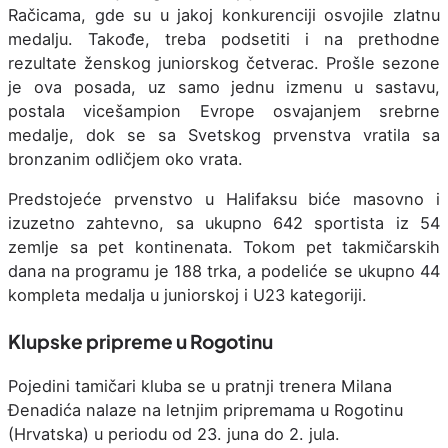
Račicama, gde su u jakoj konkurenciji osvojile zlatnu
medalju. Takođe, treba podsetiti i na prethodne
rezultate ženskog juniorskog četverac. Prošle sezone
je ova posada, uz samo jednu izmenu u sastavu,
postala vicešampion Evrope osvajanjem srebrne
medalje, dok se sa Svetskog prvenstva vratila sa
bronzanim odličjem oko vrata.
Predstojeće prvenstvo u Halifaksu biće masovno i
izuzetno zahtevno, sa ukupno 642 sportista iz 54
zemlje sa pet kontinenata. Tokom pet takmičarskih
dana na programu je 188 trka, a podeliće se ukupno 44
kompleta medalja u juniorskoj i U23 kategoriji.
Klupske pripreme u Rogotinu
Pojedini tamičari kluba se u pratnji trenera Milana
Đenadića nalaze na letnjim pripremama u Rogotinu
(Hrvatska) u periodu od 23. juna do 2. jula.