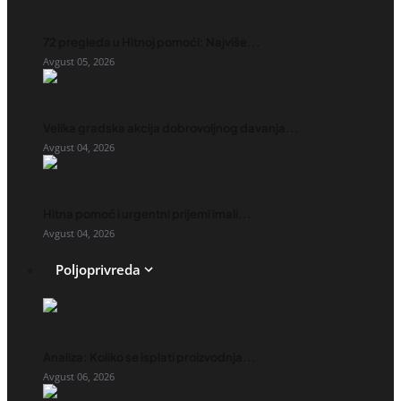
72 pregleda u Hitnoj pomoći: Najviše...
Avgust 05, 2026
Velika gradska akcija dobrovoljnog davanja...
Avgust 04, 2026
Hitna pomoć i urgentni prijemi imali...
Avgust 04, 2026
Poljoprivreda
Analiza: Koliko se isplati proizvodnja...
Avgust 06, 2026