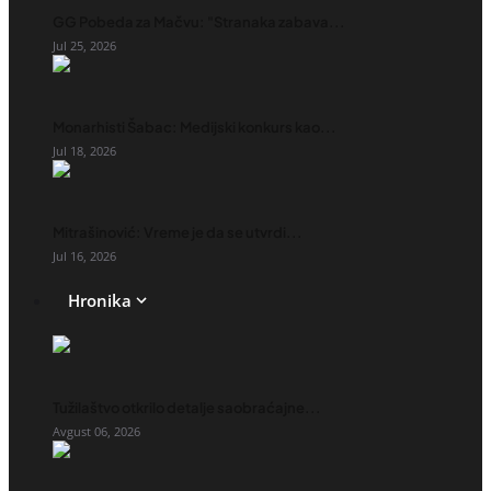
GG Pobeda za Mačvu: "Stranaka zabava...
Jul 25, 2026
Monarhisti Šabac: Medijski konkurs kao...
Jul 18, 2026
Mitrašinović: Vreme je da se utvrdi...
Jul 16, 2026
Hronika
Tužilaštvo otkrilo detalje saobraćajne...
Avgust 06, 2026