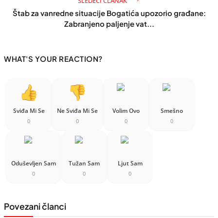
SLEDEĆI ČLANAK
Štab za vanredne situacije Bogatića upozorio građane:
Zabranjeno paljenje vat...
WHAT'S YOUR REACTION?
Sviđa Mi Se
Ne Sviđa Mi Se
Volim Ovo
Smešno
0
0
0
0
Oduševljen Sam
Tužan Sam
Ljut Sam
0
0
0
Povezani članci