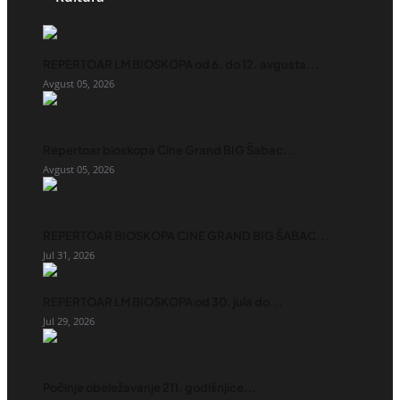
REPERTOAR LM BIOSKOPA od 6. do 12. avgusta...
Avgust 05, 2026
Repertoar bioskopa Cine Grand BIG Šabac...
Avgust 05, 2026
REPERTOAR BIOSKOPA CINE GRAND BIG ŠABAC...
Jul 31, 2026
REPERTOAR LM BIOSKOPA od 30. jula do...
Jul 29, 2026
Počinje obeležavanje 211. godišnjice...