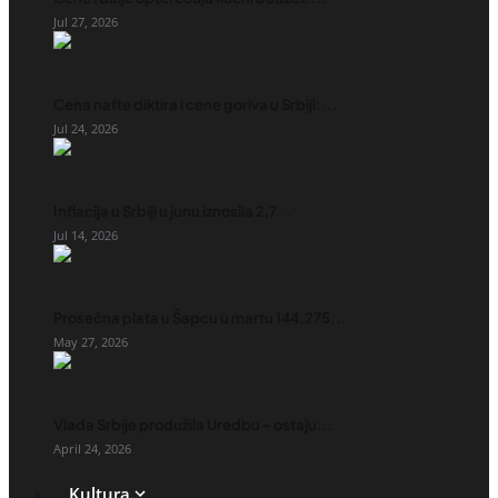
Jul 27, 2026
Cena nafte diktira i cene goriva u Srbiji:...
Jul 24, 2026
Inflacija u Srbiji u junu iznosila 2,7...
Jul 14, 2026
Prosečna plata u Šapcu u martu 144.275...
May 27, 2026
Vlada Srbije produžila Uredbu – ostaju...
April 24, 2026
Kultura