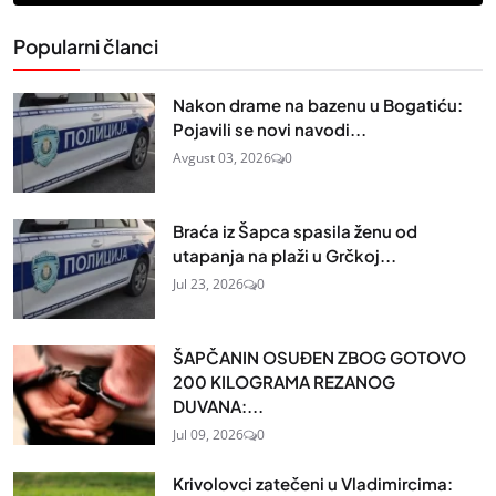
Popularni članci
Nakon drame na bazenu u Bogatiću:
Pojavili se novi navodi...
Avgust 03, 2026
0
Braća iz Šapca spasila ženu od
utapanja na plaži u Grčkoj...
Jul 23, 2026
0
ŠAPČANIN OSUĐEN ZBOG GOTOVO
200 KILOGRAMA REZANOG
DUVANA:...
Jul 09, 2026
0
Krivolovci zatečeni u Vladimircima: