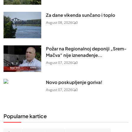
Za dane vikenda sunčano i toplo
Avgust 08, 2026
0
Požar na Regionalnoj deponiji „Srem-
Mačva“ nije iznenađenje...
Avgust 07, 2026
0
Novo poskupljenje goriva!
Avgust 07, 2026
0
Popularne kartice