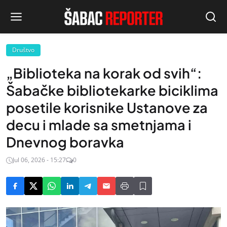
Društvo
„Biblioteka na korak od svih“:
Šabačke bibliotekarke biciklima
posetile korisnike Ustanove za
decu i mlade sa smetnjama i
Dnevnog boravka
Jul 06, 2026 - 15:27
0