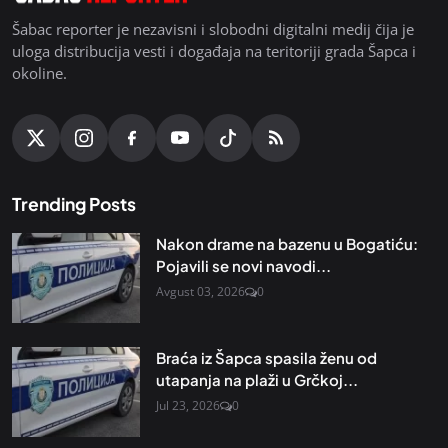
Šabac reporter je nezavisni i slobodni digitalni medij čija je
uloga distribucija vesti i događaja na teritoriji grada Šapca i
okoline.
Trending Posts
Nakon drame na bazenu u Bogatiću:
Pojavili se novi navodi...
Avgust 03, 2026
0
Braća iz Šapca spasila ženu od
utapanja na plaži u Grčkoj...
Jul 23, 2026
0