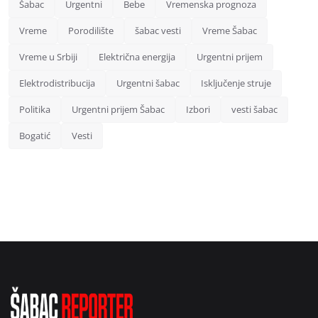
Šabac
Urgentni
Bebe
Vremenska prognoza
Vreme
Porodilište
šabac vesti
Vreme Šabac
Vreme u Srbiji
Električna energija
Urgentni prijem
Elektrodistribucija
Urgentni šabac
Isključenje struje
Politika
Urgentni prijem Šabac
Izbori
vesti šabac
Bogatić
Vesti