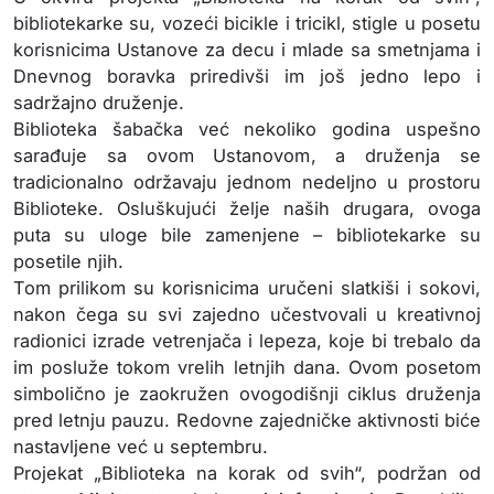
bibliotekarke su, vozeći bicikle i tricikl, stigle u posetu
korisnicima Ustanove za decu i mlade sa smetnjama i
Dnevnog boravka priredivši im još jedno lepo i
sadržajno druženje.
Biblioteka šabačka već nekoliko godina uspešno
sarađuje sa ovom Ustanovom, a druženja se
tradicionalno održavaju jednom nedeljno u prostoru
Biblioteke. Osluškujući želje naših drugara, ovoga
puta su uloge bile zamenjene – bibliotekarke su
posetile njih.
Tom prilikom su korisnicima uručeni slatkiši i sokovi,
nakon čega su svi zajedno učestvovali u kreativnoj
radionici izrade vetrenjača i lepeza, koje bi trebalo da
im posluže tokom vrelih letnjih dana. Ovom posetom
simbolično je zaokružen ovogodišnji ciklus druženja
pred letnju pauzu. Redovne zajedničke aktivnosti biće
nastavljene već u septembru.
Projekat „Biblioteka na korak od svih“, podržan od