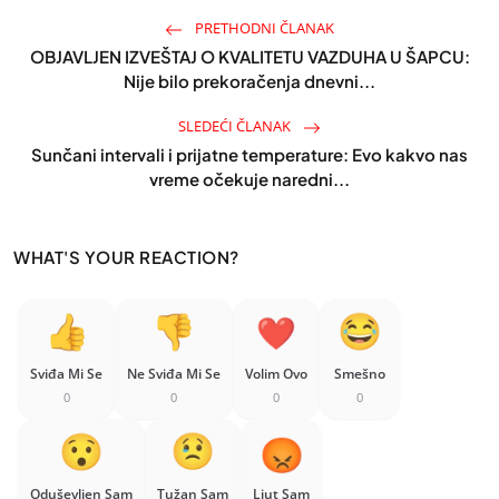
PRETHODNI ČLANAK
OBJAVLJEN IZVEŠTAJ O KVALITETU VAZDUHA U ŠAPCU:
Nije bilo prekoračenja dnevni...
SLEDEĆI ČLANAK
Sunčani intervali i prijatne temperature: Evo kakvo nas
vreme očekuje naredni...
WHAT'S YOUR REACTION?
Sviđa Mi Se
Ne Sviđa Mi Se
Volim Ovo
Smešno
0
0
0
0
Oduševljen Sam
Tužan Sam
Ljut Sam