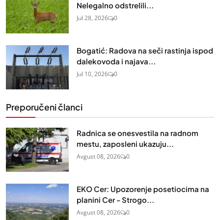
Nelegalno odstrelili...
Jul 28, 2026
0
Bogatić: Radova na seči rastinja ispod
dalekovoda i najava...
Jul 10, 2026
0
Preporučeni članci
Radnica se onesvestila na radnom
mestu, zaposleni ukazuju...
Avgust 08, 2026
0
EKO Cer: Upozorenje posetiocima na
planini Cer - Strogo...
Avgust 08, 2026
0