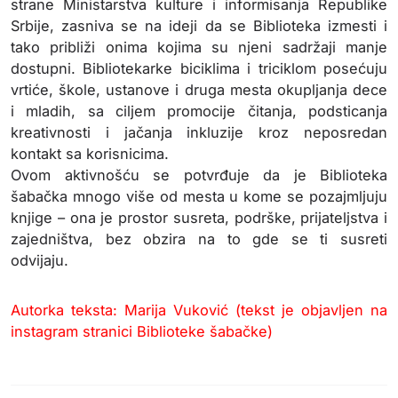
strane Ministarstva kulture i informisanja Republike
Srbije, zasniva se na ideji da se Biblioteka izmesti i
tako približi onima kojima su njeni sadržaji manje
dostupni. Bibliotekarke biciklima i triciklom posećuju
vrtiće, škole, ustanove i druga mesta okupljanja dece
i mladih, sa ciljem promocije čitanja, podsticanja
kreativnosti i jačanja inkluzije kroz neposredan
kontakt sa korisnicima.
Ovom aktivnošću se potvrđuje da je Biblioteka
šabačka mnogo više od mesta u kome se pozajmljuju
knjige – ona je prostor susreta, podrške, prijateljstva i
zajedništva, bez obzira na to gde se ti susreti
odvijaju.
Autorka teksta: Marija Vuković (tekst je objavljen na
instagram stranici Biblioteke šabačke)