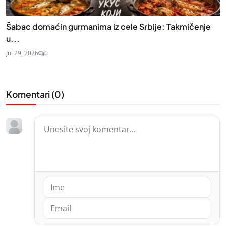
Šabac domaćin gurmanima iz cele Srbije: Takmičenje
u...
Jul 29, 2026
0
Komentari (
0
)