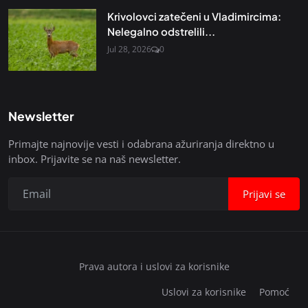
Krivolovci zatečeni u Vladimircima:
Nelegalno odstrelili...
Jul 28, 2026
0
Newsletter
Primajte najnovije vesti i odabrana ažuriranja direktno u
inbox. Prijavite se na naš newsletter.
Prijavi se
Prava autora i uslovi za korisnike
Uslovi za korisnike
Pomoć