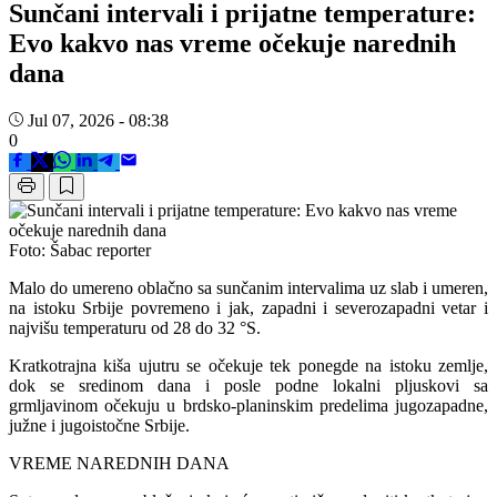
Sunčani intervali i prijatne temperature:
Evo kakvo nas vreme očekuje narednih
dana
Jul 07, 2026 - 08:38
0
Foto: Šabac reporter
Malo do umereno oblačno sa sunčanim intervalima uz slab i umeren,
na istoku Srbije povremeno i jak, zapadni i severozapadni vetar i
najvišu temperaturu od 28 do 32 °S.
Kratkotrajna kiša ujutru se očekuje tek ponegde na istoku zemlje,
dok se sredinom dana i posle podne lokalni pljuskovi sa
grmljavinom očekuju u brdsko-planinskim predelima jugozapadne,
južne i jugoistočne Srbije.
VREME NAREDNIH DANA