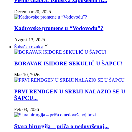
Pismo čitaoca: Iskustva zaposlenih iz...
Decembar 20, 2025
Kadrovske promene u “Vodovodu”?
Avgust 13, 2025
Šabačka riznica
BORAVAK ISIDORE SEKULIĆ U ŠAPCU!
Mar 10, 2026
PRVI RENDGEN U SRBIJI NALAZIO SE U
ŠAPCU...
Feb 03, 2026
Stara hirurgija – priča o nedovršenoj...