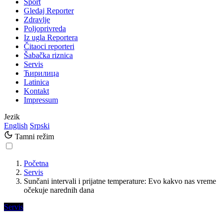
Sport
Gledaj Reporter
Zdravlje
Poljoprivreda
Iz ugla Reportera
Čitaoci reporteri
Šabačka riznica
Servis
Ћирилица
Latinica
Kontakt
Impressum
Jezik
English
Srpski
Tamni režim
Početna
Servis
Sunčani intervali i prijatne temperature: Evo kakvo nas vreme
očekuje narednih dana
Servis