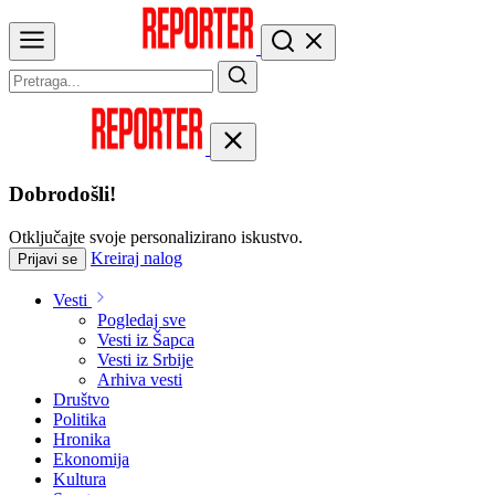
Dobrodošli!
Otključajte svoje personalizirano iskustvo.
Kreiraj nalog
Prijavi se
Vesti
Pogledaj sve
Vesti iz Šapca
Vesti iz Srbije
Arhiva vesti
Društvo
Politika
Hronika
Ekonomija
Kultura