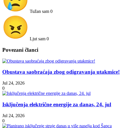
Tužan sam
0
Ljut sam
0
Povezani članci
Obustava saobraćaja zbog odigravanja utakmice!
Jul 24, 2026
0
Isključenja električne energije za danas, 24. jul
Jul 24, 2026
0