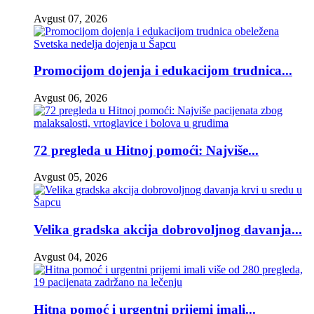
Avgust 07, 2026
Promocijom dojenja i edukacijom trudnica...
Avgust 06, 2026
72 pregleda u Hitnoj pomoći: Najviše...
Avgust 05, 2026
Velika gradska akcija dobrovoljnog davanja...
Avgust 04, 2026
Hitna pomoć i urgentni prijemi imali...