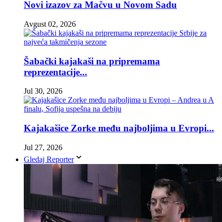
Novi izazov za Mačvu u Novom Sadu
Avgust 02, 2026
Šabački kajakaši na pripremama
reprezentacije...
Jul 30, 2026
Kajakašice Zorke među najboljima u Evropi...
Jul 27, 2026
Gledaj Reporter