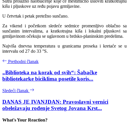
Sutra prolazno naoblačenje koje će mestimično usloviti kratkotrajnu
kišu i pljuskove uz ređu pojavu grmljavine.
U četvrtak i petak pretežno sunčano.
Za vikend i početkom sledeće sedmice promenljivo oblačno sa
sunčanim intervalima, a kratkotrajna kiša i lokalni pljuskovi sa
grmljavinom očekuju se uglavnom u brdsko-planinskim predelima.
Najviša dnevna temperatura u granicama proseka i kretaće se u
intervalu od 27 do 33 °S.
Prethodni članak
„Biblioteka na korak od svih“: Šabačke
bibliotekarke biciklima posetile koris...
Sledeći članak
DANAS JE IVANJDAN: Pravoslavni vernici
obeležavaju rođenje Svetog Jovana Krst...
What's Your Reaction?