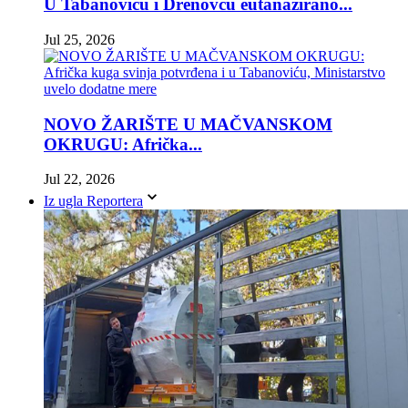
U Tabanoviću i Drenovcu eutanazirano...
Jul 25, 2026
NOVO ŽARIŠTE U MAČVANSKOM
OKRUGU: Afrička...
Jul 22, 2026
Iz ugla Reportera