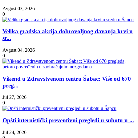
Avgust 03, 2026
0
Velika gradska akcija dobrovoljnog davanja krvi u
sr...
Avgust 04, 2026
0
Vikend u Zdravstvenom centru Šabac: Više od 670
preg...
Jul 27, 2026
0
Opšti internistički preventivni pregledi u subotu u ...
Jul 24, 2026
0