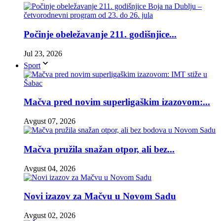
Počinje obeležavanje 211. godišnjice...
Jul 23, 2026
Sport
Mačva pred novim superligaškim izazovom:...
Avgust 07, 2026
Mačva pružila snažan otpor, ali bez...
Avgust 04, 2026
Novi izazov za Mačvu u Novom Sadu
Avgust 02, 2026