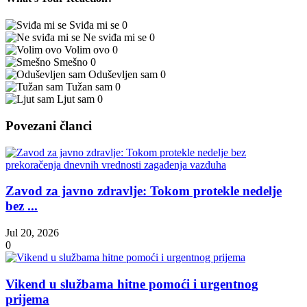
Sviđa mi se
0
Ne sviđa mi se
0
Volim ovo
0
Smešno
0
Oduševljen sam
0
Tužan sam
0
Ljut sam
0
Povezani članci
Zavod za javno zdravlje: Tokom protekle nedelje
bez ...
Jul 20, 2026
0
Vikend u službama hitne pomoći i urgentnog
prijema