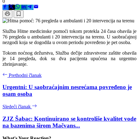
0
Služba Hitne medicinske pomoći tokom protekla 24 časa obavila je
76 pregleda u ambulanti i 20 intervencija na terenu. U saobraćajnoj
nezgodi koja se dogodila u ovom periodu povređeno je pet osoba.
Tokom noćnog dežurstva, Služba dečije zdravstvene zaštite obavila
je 14 pregleda, dok su dva pacijenta upućena na urgentno
zbrinjavanje.
Prethodni članak
Urgentni: U saobraćajnim nesrećama povređeno je
osam osoba
Sledeći članak
ZJZ Šabac: Kontinuirano se kontroliše kvalitet vode
na bazenima širom Mačvans...
What's Your Reaction?