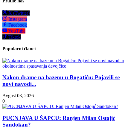
Pratite nas
X (Twitter)
Instagram
Facebook
YouTube
Tiktok
Popularni članci
Nakon drame na bazenu u Bogatiću: Pojavili se
novi navodi...
Avgust 03, 2026
0
PUCNJAVA U ŠAPCU: Ranjen Milan Ostojić
Sandokan?