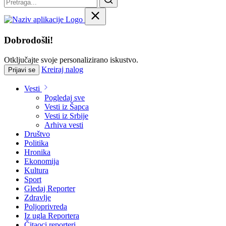
Dobrodošli!
Otključajte svoje personalizirano iskustvo.
Kreiraj nalog
Prijavi se
Vesti
Pogledaj sve
Vesti iz Šapca
Vesti iz Srbije
Arhiva vesti
Društvo
Politika
Hronika
Ekonomija
Kultura
Sport
Gledaj Reporter
Zdravlje
Poljoprivreda
Iz ugla Reportera
Čitaoci reporteri