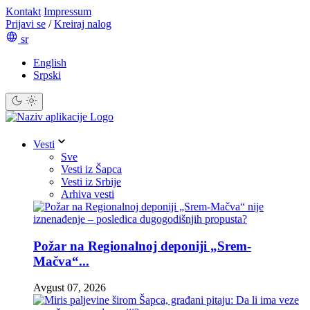
Kontakt
Impressum
Prijavi se
/
Kreiraj nalog
sr
English
Srpski
Vesti
Sve
Vesti iz Šapca
Vesti iz Srbije
Arhiva vesti
Požar na Regionalnoj deponiji „Srem-
Mačva“...
Avgust 07, 2026