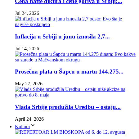
Cena nafte diktira i cene goriva u Srbiji:...
Jul 24, 2026
Inflacija u Srbiji u junu iznosila 2,7...
Jul 14, 2026
Prosečna plata u Šapcu u martu 144.275...
May 27, 2026
Vlada Srbije produžila Uredbu – ostaju...
April 24, 2026
Kultura