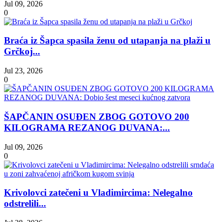
Jul 09, 2026
0
Braća iz Šapca spasila ženu od utapanja na plaži u
Grčkoj...
Jul 23, 2026
0
ŠAPČANIN OSUĐEN ZBOG GOTOVO 200
KILOGRAMA REZANOG DUVANA:...
Jul 09, 2026
0
Krivolovci zatečeni u Vladimircima: Nelegalno
odstrelili...