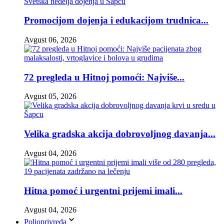
Promocijom dojenja i edukacijom trudnica...
Avgust 06, 2026
72 pregleda u Hitnoj pomoći: Najviše...
Avgust 05, 2026
Velika gradska akcija dobrovoljnog davanja...
Avgust 04, 2026
Hitna pomoć i urgentni prijemi imali...
Avgust 04, 2026
Poljoprivreda