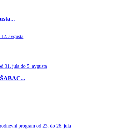
ta...
ŠABAC...