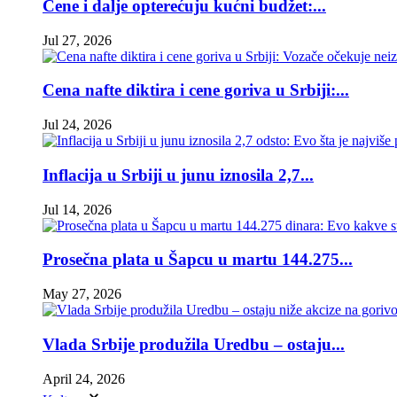
Cene i dalje opterećuju kućni budžet:...
Jul 27, 2026
Cena nafte diktira i cene goriva u Srbiji:...
Jul 24, 2026
Inflacija u Srbiji u junu iznosila 2,7...
Jul 14, 2026
Prosečna plata u Šapcu u martu 144.275...
May 27, 2026
Vlada Srbije produžila Uredbu – ostaju...
April 24, 2026