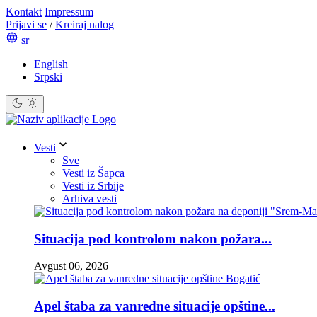
Kontakt
Impressum
Prijavi se
/
Kreiraj nalog
sr
English
Srpski
Vesti
Sve
Vesti iz Šapca
Vesti iz Srbije
Arhiva vesti
Situacija pod kontrolom nakon požara...
Avgust 06, 2026
Apel štaba za vanredne situacije opštine...