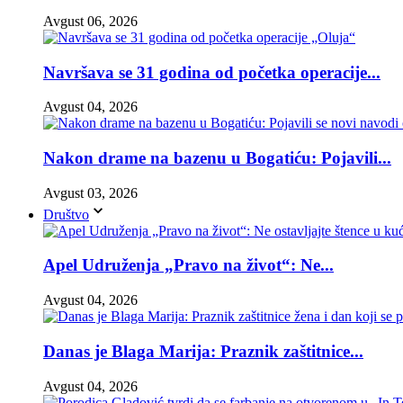
Avgust 06, 2026
Navršava se 31 godina od početka operacije...
Avgust 04, 2026
Nakon drame na bazenu u Bogatiću: Pojavili...
Avgust 03, 2026
Društvo
Apel Udruženja „Pravo na život“: Ne...
Avgust 04, 2026
Danas je Blaga Marija: Praznik zaštitnice...
Avgust 04, 2026