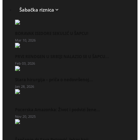
Šabačka riznica
BORAVAK ISIDORE SEKULIĆ U ŠAPCU!
Mar 10, 2026
PRVI RENDGEN U SRBIJI NALAZIO SE U ŠAPCU...
Feb 03, 2026
Stara hirurgija – priča o nedovršenoj...
Jan 28, 2026
Pocerska Amazonka: Život i podvizi žene...
Nov 20, 2025
Šapčanin dr Sava Petrović, lekar koji...