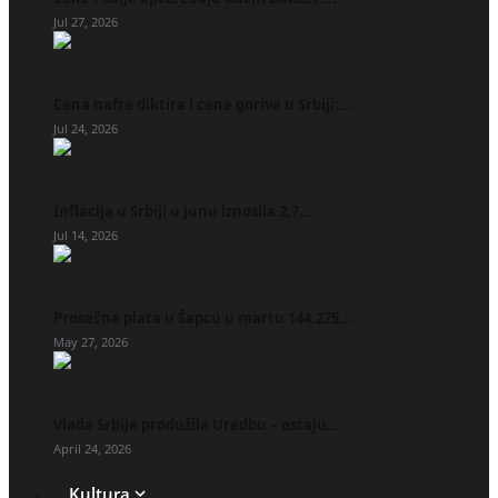
Jul 27, 2026
Cena nafte diktira i cene goriva u Srbiji:...
Jul 24, 2026
Inflacija u Srbiji u junu iznosila 2,7...
Jul 14, 2026
Prosečna plata u Šapcu u martu 144.275...
May 27, 2026
Vlada Srbije produžila Uredbu – ostaju...
April 24, 2026
Kultura