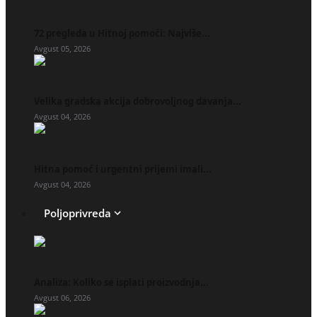
72 pregleda u Hitnoj pomoći: Najviše...
Avgust 05, 2026
Velika gradska akcija dobrovoljnog davanja...
Avgust 04, 2026
Hitna pomoć i urgentni prijemi imali...
Avgust 04, 2026
Poljoprivreda
Analiza: Koliko se isplati proizvodnja...
Avgust 06, 2026