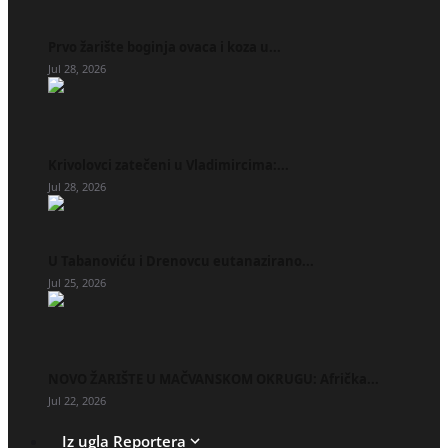
Prvo žarište boginja ovaca i koza u...
Jul 28, 2026
Krivolovci zatečeni u Vladimircima:...
Jul 28, 2026
U Tabanoviću i Drenovcu eutanazirano...
Jul 25, 2026
NOVO ŽARIŠTE U MAČVANSKOM OKRUGU: Afrička...
Jul 22, 2026
Iz ugla Reportera