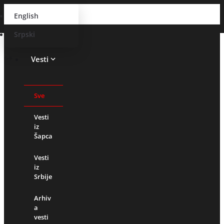
English
Srpski
Vesti
Sve
Vesti
iz
Šapca
Vesti
iz
Srbije
Arhiv
a
vesti