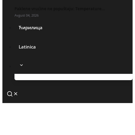
Paklene vrućine ne popuštaju: Temperature...
Avgust 04, 2026
Ћирилица
Latinica