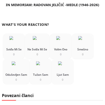
IN MEMORIAM: RADOVAN JELIČIĆ -MEDLE (1946-2026)
WHAT'S YOUR REACTION?
Sviđa Mi Se
Ne Sviđa Mi Se
Volim Ovo
Smešno
0
0
0
0
Oduševljen Sam
Tužan Sam
Ljut Sam
0
0
0
Povezani članci