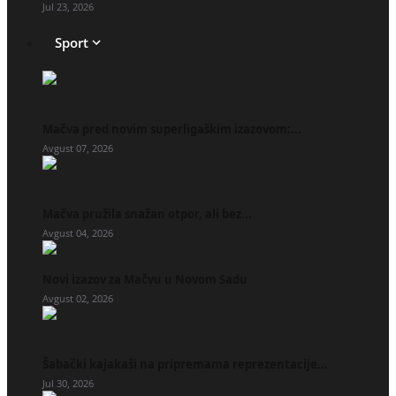
Jul 23, 2026
Sport
Mačva pred novim superligaškim izazovom:...
Avgust 07, 2026
Mačva pružila snažan otpor, ali bez...
Avgust 04, 2026
Novi izazov za Mačvu u Novom Sadu
Avgust 02, 2026
Šabački kajakaši na pripremama reprezentacije...
Jul 30, 2026