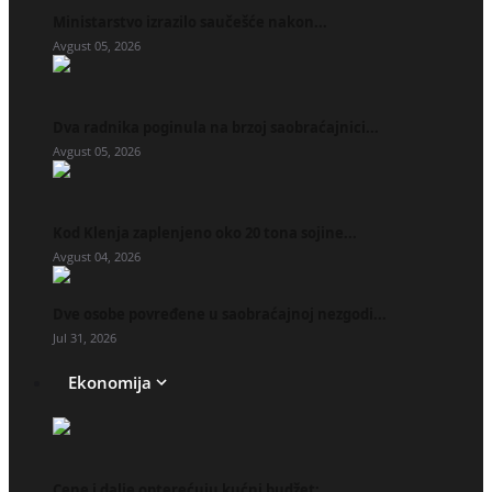
Ministarstvo izrazilo saučešće nakon...
Avgust 05, 2026
Dva radnika poginula na brzoj saobraćajnici...
Avgust 05, 2026
Kod Klenja zaplenjeno oko 20 tona sojine...
Avgust 04, 2026
Dve osobe povređene u saobraćajnoj nezgodi...
Jul 31, 2026
Ekonomija
Cene i dalje opterećuju kućni budžet:...