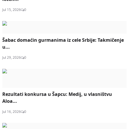
Jul 15, 2026
0
Šabac domaćin gurmanima iz cele Srbije: Takmičenje
u...
Jul 29, 2026
0
Rezultati konkursa u Šapcu: Medij, u vlasništvu
Aloa...
Jul 16, 2026
0