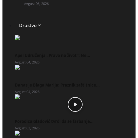
Avgust 06, 2026
Društvo
Apel Udruženja „Pravo na život“: Ne...
Avgust 04, 2026
Danas je Blaga Marija: Praznik zaštitnice...
Avgust 04, 2026
Porodica Gladović tvrdi da se farbanje...
Avgust 03, 2026