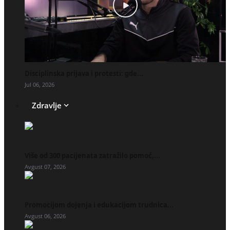
Disciplinska prijava i protesti: gde...
Jul 06, 2026
Zdravlje
Više od 300 pacijenata zatražilo pomoć,...
Avgust 07, 2026
Promocijom dojenja i edukacijom trudnica...
Avgust 06, 2026