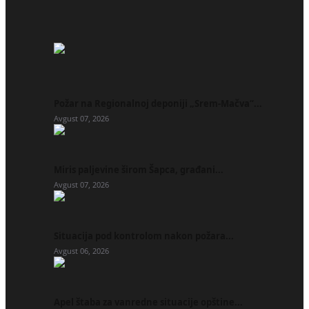
Požar na Regionalnoj deponiji „Srem-Mačva“...
Avgust 07, 2026
Miris paljevine širom Šapca, građani...
Avgust 07, 2026
Situacija pod kontrolom nakon požara...
Avgust 06, 2026
Apel štaba za vanredne situacije opštine...