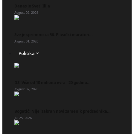
Danas je Sveti Ilija
Avgust 02, 2026
Sve je spremno za 56. Plivački maraton...
Avgust 01, 2026
Politika
DS: Više od 10 miliona evra i 20 godina...
Avgust 07, 2026
Bogatić: Nije izabran novi zamenik predsednika...
Jul 25, 2026