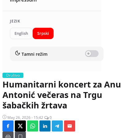
JEZIK
English
Srpski
Tamni režim
Društvo
Humanitarni koncert za Anu
Antonić večeras na Trgu
šabačkih žrtava
May 26, 2026 - 15:42
0