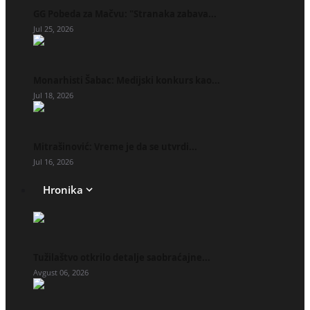
GG Pobeda za Mačvu: "Stranaka zabava...
Jul 25, 2026
Monarhisti Šabac: Medijski konkurs kao...
Jul 18, 2026
Mitrašinović: Vreme je da se utvrdi...
Jul 16, 2026
Hronika
Tužilaštvo otkrilo detalje saobraćajne...
Avgust 06, 2026