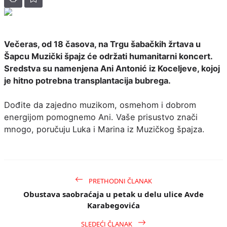
Večeras, od 18 časova, na Trgu šabačkih žrtava u
Šapcu Muzički špajz će održati humanitarni koncert.
Sredstva su namenjena Ani Antonić iz Koceljeve, kojoj
je hitno potrebna transplantacija bubrega.
Dođite da zajedno muzikom, osmehom i dobrom
energijom pomognemo Ani. Vaše prisustvo znači
mnogo, poručuju Luka i Marina iz Muzičkog špajza.
PRETHODNI ČLANAK
Obustava saobraćaja u petak u delu ulice Avde
Karabegovića
SLEDEĆI ČLANAK