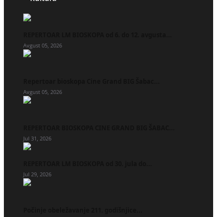
REPERTOAR LM BIOSKOPA od 6. do 12. avgusta...
Avgust 05, 2026
Repertoar bioskopa Cine Grand BIG Šabac...
Avgust 05, 2026
REPERTOAR BIOSKOPA CINE GRAND BIG ŠABAC...
Jul 31, 2026
REPERTOAR LM BIOSKOPA od 30. jula do...
Jul 29, 2026
Počinje obeležavanje 211. godišnjice...