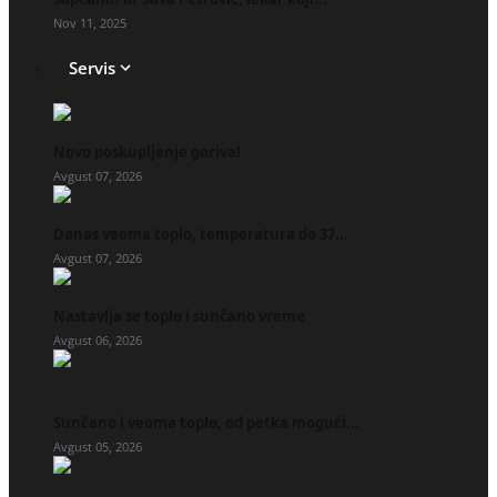
Nov 11, 2025
Servis
Novo poskupljenje goriva!
Avgust 07, 2026
Danas veoma toplo, temperatura do 37...
Avgust 07, 2026
Nastavlja se toplo i sunčano vreme
Avgust 06, 2026
Sunčano i veoma toplo, od petka mogući...
Avgust 05, 2026