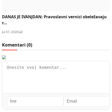
DANAS JE IVANJDAN: Pravoslavni vernici obeležavaju
r...
Jul 07, 2026
0
Komentari (
0
)