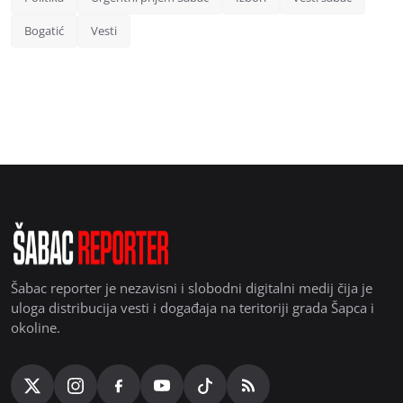
Bogatić
Vesti
Šabac reporter je nezavisni i slobodni digitalni medij čija je
uloga distribucija vesti i događaja na teritoriji grada Šapca i
okoline.