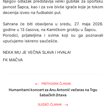
Njegov odlazak predstavlja veliki gubitak za sportsku
javnost Šapca, kao i za sve bivše igrače koje je tokom
decenija izveo na fudbalski put.
Sahrana će biti obavljena u sredu, 27. maja 2026.
godine u 13 časova, na Kamičkom groblju u Šapcu.
Porodici, prijateljima i svima koji su ga poznavali
upućujemo iskreno saučešće.
NEKA MU JE VEČNA SLAVA I HVALA!
FK MAČVA
PRETHODNI ČLANAK
Humanitarni koncert za Anu Antonić večeras na Trgu
šabačkih žrtava
SLEDEĆI ČLANAK