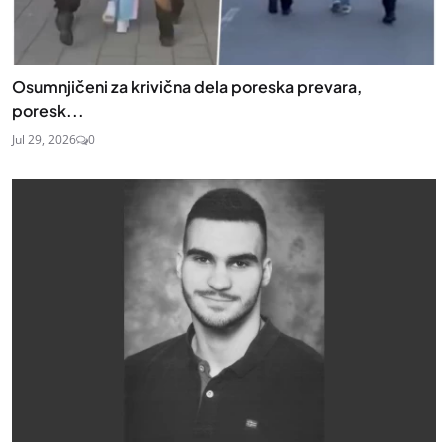
Osumnjičeni za krivična dela poreska prevara,
poresk...
Jul 29, 2026
0