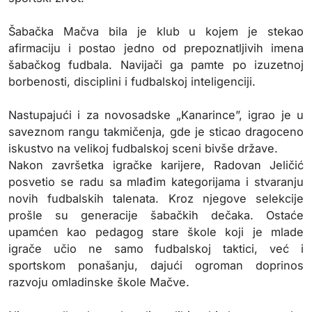
Šabačka Mačva bila je klub u kojem je stekao
afirmaciju i postao jedno od prepoznatljivih imena
šabačkog fudbala. Navijači ga pamte po izuzetnoj
borbenosti, disciplini i fudbalskoj inteligenciji.
Nastupajući i za novosadske „Kanarince”, igrao je u
saveznom rangu takmičenja, gde je sticao dragoceno
iskustvo na velikoj fudbalskoj sceni bivše države.
Nakon završetka igračke karijere, Radovan Jeličić
posvetio se radu sa mlađim kategorijama i stvaranju
novih fudbalskih talenata. Kroz njegove selekcije
prošle su generacije šabačkih dečaka. Ostaće
upamćen kao pedagog stare škole koji je mlade
igrače učio ne samo fudbalskoj taktici, već i
sportskom ponašanju, dajući ogroman doprinos
razvoju omladinske škole Mačve.