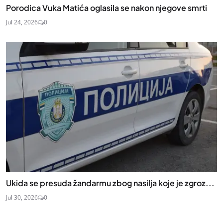
Porodica Vuka Matića oglasila se nakon njegove smrti
Jul 24, 2026
0
Ukida se presuda žandarmu zbog nasilja koje je zgroz...
Jul 30, 2026
0