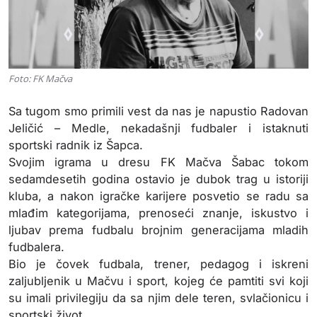
Foto: FK Mačva
Sa tugom smo primili vest da nas je napustio Radovan
Jeličić – Medle, nekadašnji fudbaler i istaknuti
sportski radnik iz Šapca.
Svojim igrama u dresu FK Mačva Šabac tokom
sedamdesetih godina ostavio je dubok trag u istoriji
kluba, a nakon igračke karijere posvetio se radu sa
mlađim kategorijama, prenoseći znanje, iskustvo i
ljubav prema fudbalu brojnim generacijama mladih
fudbalera.
Bio je čovek fudbala, trener, pedagog i iskreni
zaljubljenik u Mačvu i sport, kojeg će pamtiti svi koji
su imali privilegiju da sa njim dele teren, svlačionicu i
sportski život.