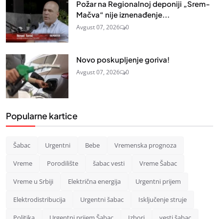
Požar na Regionalnoj deponiji „Srem-
Mačva“ nije iznenađenje...
Avgust 07, 2026
0
Novo poskupljenje goriva!
Avgust 07, 2026
0
Popularne kartice
Šabac
Urgentni
Bebe
Vremenska prognoza
Vreme
Porodilište
šabac vesti
Vreme Šabac
Vreme u Srbiji
Električna energija
Urgentni prijem
Elektrodistribucija
Urgentni šabac
Isključenje struje
Politika
Urgentni prijem Šabac
Izbori
vesti šabac