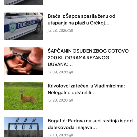
Braća iz Šapca spasila ženu od
utapanja na plaži u Grčkoj...
Jul 23, 2026
0
ŠAPČANIN OSUĐEN ZBOG GOTOVO
200 KILOGRAMA REZANOG
DUVANA:...
Jul 09, 2026
0
Krivolovci zatečeni u Vladimircima:
Nelegalno odstrelili...
Jul 28, 2026
0
Bogatić: Radova na seči rastinja ispod
dalekovoda i najava...
Jul 10, 2026
0