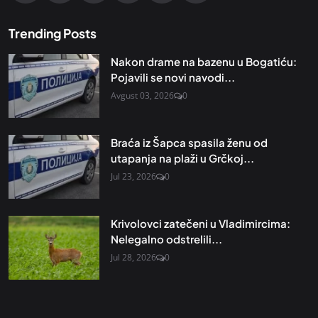
Trending Posts
Nakon drame na bazenu u Bogatiću:
Pojavili se novi navodi...
Avgust 03, 2026
0
Braća iz Šapca spasila ženu od
utapanja na plaži u Grčkoj...
Jul 23, 2026
0
Krivolovci zatečeni u Vladimircima:
Nelegalno odstrelili...
Jul 28, 2026
0