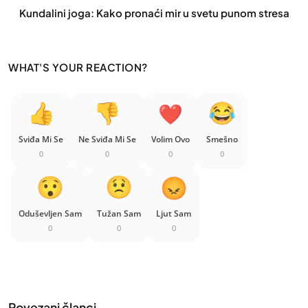
Kundalini joga: Kako pronaći mir u svetu punom stresa
WHAT'S YOUR REACTION?
Sviđa Mi Se
Ne Sviđa Mi Se
Volim Ovo
Smešno
0
0
0
0
Oduševljen Sam
Tužan Sam
Ljut Sam
0
0
0
Povezani članci