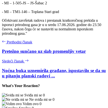
- MI – 1-505-JS – JS-Šabac 2
- MI – TM1-146 – Toplana Stari grad
Očekivani završetak radova i prestanak kratkoročnog prekida u
isporuci prirodnog gasa je u u sredu 17.06.2026. godine do 23.50
časova, nakon čega će se nastaviti sa normalnom isporukom
prirodnog gasa."
Prethodni članak
Pretežno sunčano uz slab promenljiv vetar
Sledeći članak
Noćna buka uznemirila građane, ispostavilo se da su
u pitanju planski radovi ...
What's Your Reaction?
Sviđa mi se
0
Ne sviđa mi se
0
Volim ovo
0