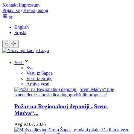
Kontakt
Impressum
Prijavi se
/
Kreiraj nalog
sr
English
Srpski
Vesti
Sve
Vesti iz Šapca
Vesti iz Srbije
Arhiva vesti
Požar na Regionalnoj deponiji „Srem-
Mačva“...
Avgust 07, 2026