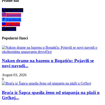
Pratite nas
X (Twitter)
Instagram
Facebook
YouTube
Tiktok
Popularni članci
Nakon drame na bazenu u Bogatiću: Pojavili se
novi navodi...
Avgust 03, 2026
0
Braća iz Šapca spasila ženu od utapanja na plaži u
Grčkoj...