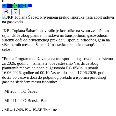
0
JKP „Toplana Šabac“ obavestilo je korisnike na svom zvaničnom
sajtu, da će zbog planiranih radova na transportnom gasovodnom
sistemu doći do privremenog prekida u isporuci prirodnog gasa na
više mernih mesta u Šapcu. U nastavku prenosimo saopštenje u
celosti:
"Prema Programu održavanja na transportnom gasovodnom sistemu
za 2026. godinu – izmena 2, obaveštevamo Vas da će zbog
planiranih radova na deonici gasovoda RG 05-04, u utorak
16.06.2026. godine od 00.10 časova do srede 17.06.2026. godine
do 23.50 časova doći do potpunog prekida u isporuci prirodnog
gasa na sledećem mestu isporuke:
- MI 268 – TO Šabac
- MI 271 – TO Benska Bara
- MI – 1-269-JS – JS-ŠP Trkalište