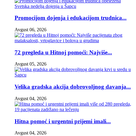
Promocijom dojenja i edukacijom trudnica...
Avgust 06, 2026
72 pregleda u Hitnoj pomoći: Najviše...
Avgust 05, 2026
Velika gradska akcija dobrovoljnog davanja...
Avgust 04, 2026
Hitna pomoć i urgentni prijemi imali...
Avgust 04, 2026