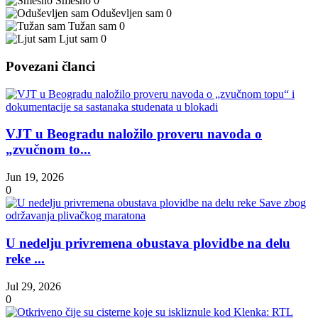
Smešno
0
Oduševljen sam
0
Tužan sam
0
Ljut sam
0
Povezani članci
VJT u Beogradu naložilo proveru navoda o
„zvučnom to...
Jun 19, 2026
0
U nedelju privremena obustava plovidbe na delu
reke ...
Jul 29, 2026
0