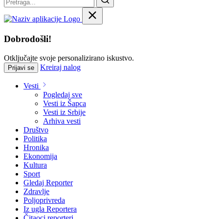
Dobrodošli!
Otključajte svoje personalizirano iskustvo.
Kreiraj nalog
Prijavi se
Vesti
Pogledaj sve
Vesti iz Šapca
Vesti iz Srbije
Arhiva vesti
Društvo
Politika
Hronika
Ekonomija
Kultura
Sport
Gledaj Reporter
Zdravlje
Poljoprivreda
Iz ugla Reportera
Čitaoci reporteri