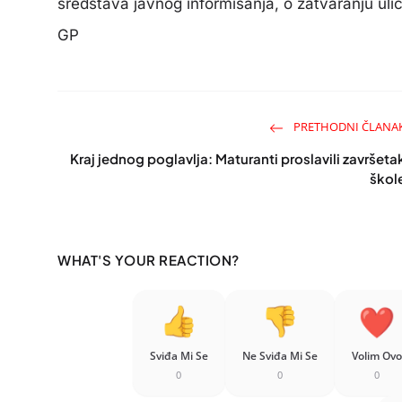
sredstava javnog informisanja, o zatvaranju uli
GP
PRETHODNI ČLANA
Kraj jednog poglavlja: Maturanti proslavili završeta
škol
WHAT'S YOUR REACTION?
Sviđa Mi Se
Ne Sviđa Mi Se
Volim Ovo
0
0
0