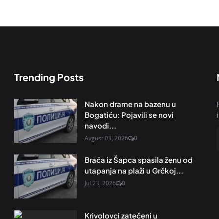
Trending Posts
Nakon drame na bazenu u
Bogatiću: Pojavili se novi
navodi...
Avgust 03, 2026
0
Braća iz Šapca spasila ženu od
utapanja na plaži u Grčkoj...
Jul 23, 2026
0
Krivolovci zatečeni u