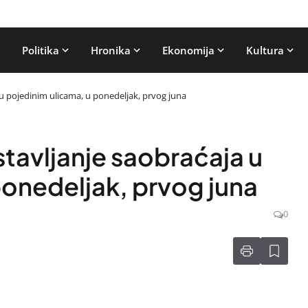
Politika
Hronika
Ekonomija
Kultura
 u pojedinim ulicama, u ponedeljak, prvog juna
stavljanje saobraćaja u
ponedeljak, prvog juna
0