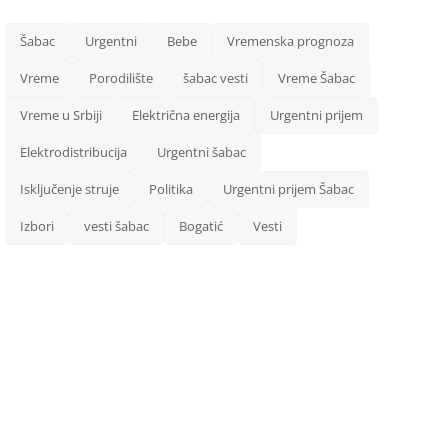
Šabac
Urgentni
Bebe
Vremenska prognoza
Vreme
Porodilište
šabac vesti
Vreme Šabac
Vreme u Srbiji
Električna energija
Urgentni prijem
Elektrodistribucija
Urgentni šabac
Isključenje struje
Politika
Urgentni prijem Šabac
Izbori
vesti šabac
Bogatić
Vesti