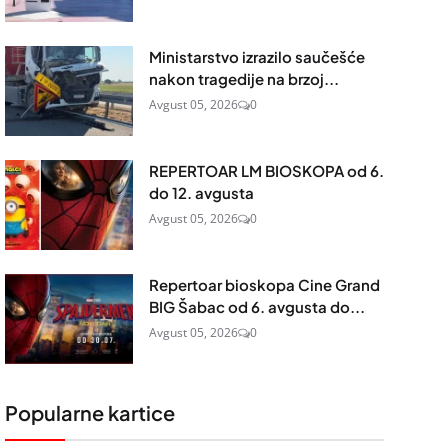
Ministarstvo izrazilo saučešće
nakon tragedije na brzoj...
Avgust 05, 2026
0
REPERTOAR LM BIOSKOPA od 6.
do 12. avgusta
Avgust 05, 2026
0
Repertoar bioskopa Cine Grand
BIG Šabac od 6. avgusta do...
Avgust 05, 2026
0
Popularne kartice