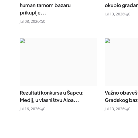
humanitarnom bazaru
okupio građane
prikuplje...
Jul 13, 2026
0
Jul 08, 2026
0
Rezultati konkursa u Šapcu:
Važno obavešt
Medij, u vlasništvu Aloa...
Gradskog baz
Jul 16, 2026
0
Jul 13, 2026
0