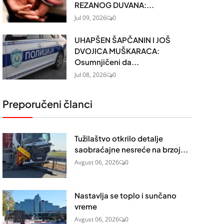
REZANOG DUVANA:...
Jul 09, 2026
0
UHAPŠEN ŠAPČANIN I JOŠ
DVOJICA MUŠKARACA:
Osumnjičeni da...
Jul 08, 2026
0
Preporučeni članci
Tužilaštvo otkrilo detalje
saobraćajne nesreće na brzoj...
Avgust 06, 2026
0
Nastavlja se toplo i sunčano
vreme
Avgust 06, 2026
0