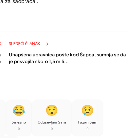
ca za saobraćaj.
K
SLEDEĆI ČLANAK
k
Uhapšena upravnica pošte kod Šapca, sumnja se da
e
je prisvojila skoro 1,5 mili...
Smešno
Oduševljen Sam
Tužan Sam
0
0
0