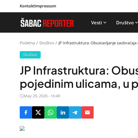
Kontakt
Impressum
Vesti
Društvo
Početna
Društvo
JP Infrastruktura: Obustavljanje saobraćaja
Društvo
JP Infrastruktura: Obu
pojedinim ulicama, u 
May 29, 2026 - 16:49