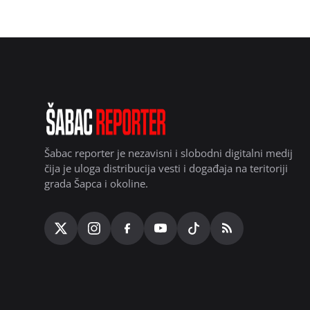
Šabac reporter je nezavisni i slobodni digitalni medij
čija je uloga distribucija vesti i događaja na teritoriji
grada Šapca i okoline.