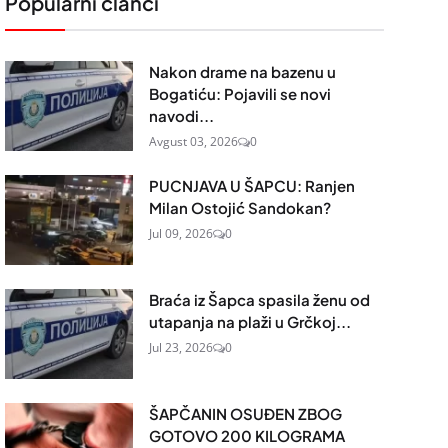
Popularni članci
Nakon drame na bazenu u
Bogatiću: Pojavili se novi
navodi...
Avgust 03, 2026
0
PUCNJAVA U ŠAPCU: Ranjen
Milan Ostojić Sandokan?
Jul 09, 2026
0
Braća iz Šapca spasila ženu od
utapanja na plaži u Grčkoj...
Jul 23, 2026
0
ŠAPČANIN OSUĐEN ZBOG
GOTOVO 200 KILOGRAMA