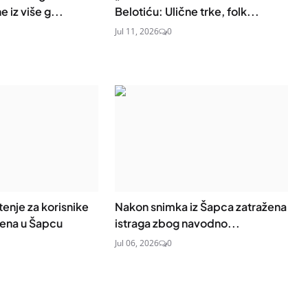
 iz više g...
Belotiću: Ulične trke, folk...
Jul 11, 2026
0
enje za korisnike
Nakon snimka iz Šapca zatražena
ena u Šapcu
istraga zbog navodno...
Jul 06, 2026
0