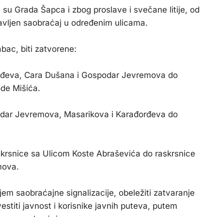
a su Grada Šapca i zbog proslave i svečane litije, od
vljen saobraćaj u određenim ulicama.
abac, biti zatvorene:
orđeva, Cara Dušana i Gospodar Jevremova do
ode Mišića.
odar Jevremova, Masarikova i Karađorđeva do
skrsnice sa Ulicom Koste Abraševića do raskrsnice
mova.
em saobraćajne signalizacije, obeležiti zatvaranje
estiti javnost i korisnike javnih puteva, putem