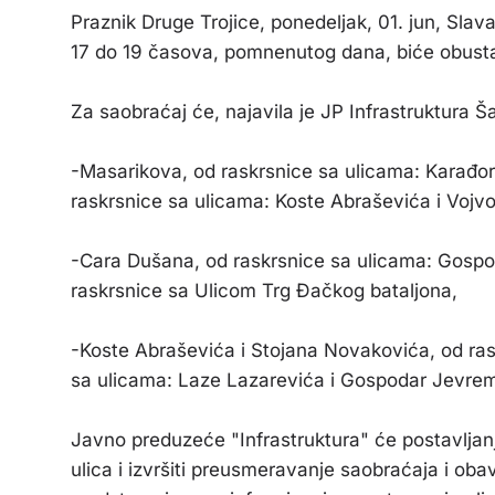
Praznik Druge Trojice, ponedeljak, 01. jun, Slav
17 do 19 časova, pomnenutog dana, biće obusta
Za saobraćaj će, najavila je JP Infrastruktura Š
-Masarikova, od raskrsnice sa ulicama: Karađ
raskrsnice sa ulicama: Koste Abraševića i Vojv
-Cara Dušana, od raskrsnice sa ulicama: Gosp
raskrsnice sa Ulicom Trg Đačkog bataljona,
-Koste Abraševića i Stojana Novakovića, od ra
sa ulicama: Laze Lazarevića i Gospodar Jevre
Javno preduzeće "Infrastruktura" će postavljanj
ulica i izvršiti preusmeravanje saobraćaja i obav