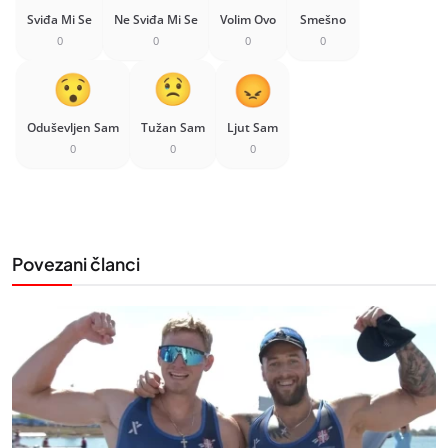
Sviđa Mi Se
Ne Sviđa Mi Se
Volim Ovo
Smešno
0
0
0
0
Oduševljen Sam
Tužan Sam
Ljut Sam
0
0
0
Povezani članci