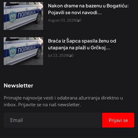
Nakon drame na bazenu u Bogatiću:
Pojavili se novi navodi...
Avgust 03, 2026
0
Braća iz Šapca spasila ženu od
utapanja na plaži u Grčkoj...
Jul 23, 2026
0
Newsletter
Primajte najnovije vesti i odabrana ažuriranja direktno u
inbox. Prijavite se na naš newsletter.
Prijavi se