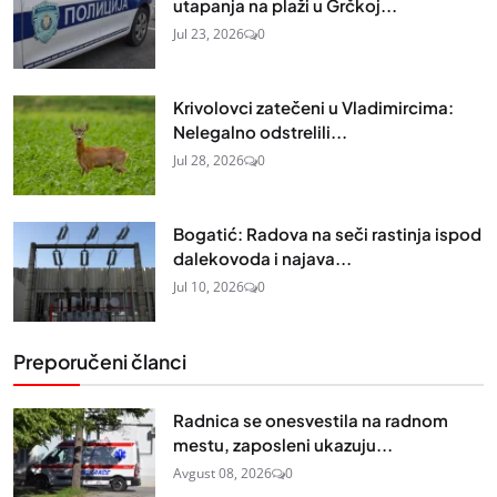
utapanja na plaži u Grčkoj...
Jul 23, 2026
0
Krivolovci zatečeni u Vladimircima:
Nelegalno odstrelili...
Jul 28, 2026
0
Bogatić: Radova na seči rastinja ispod
dalekovoda i najava...
Jul 10, 2026
0
Preporučeni članci
Radnica se onesvestila na radnom
mestu, zaposleni ukazuju...
Avgust 08, 2026
0