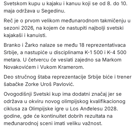
Svetskom kupu u kajaku i kanuu koji se od 8. do 10.
maja održava u Segedinu.
Reč je o prvom velikom međunarodnom takmičenju u
sezoni 2026, na kojem će nastupiti najbolji svetski
kajakaši i kanuisti.
Branko i Žarko nalaze se među 18 reprezentativaca
Srbije, a nastupiće u disciplinama K-1 500 i K-4 500
metara. U četvercu će veslati zajedno sa Markom
Novakovićem i Vukom Kramerom.
Deo stručnog štaba reprezentacije Srbije biće i trener
šabačke Zorke Uroš Pavlović.
Ovogodišnji Svetski kup ima dodatni značaj jer se
održava u okviru novog olimpijskog kvalifikacionog
ciklusa za Olimpijske igre u Los Anđelesu 2028.
godine, gde će kontinuitet dobrih rezultata na
međunarodnoj sceni imati veliku važnost.