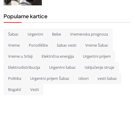
Popularne kartice
Šabac
Urgentni
Bebe
Vremenska prognoza
Vreme
Porodilište
šabac vesti
Vreme Šabac
Vreme u Srbiji
Električna energija
Urgentni prijem
Elektrodistribucija
Urgentni šabac
Isključenje struje
Politika
Urgentni prijem Šabac
Izbori
vesti šabac
Bogatić
Vesti