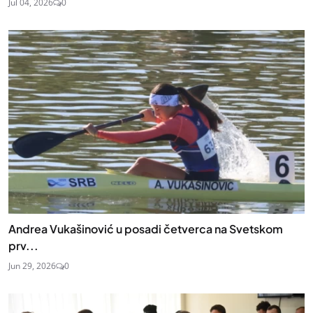
Jul 04, 2026
0
Andrea Vukašinović u posadi četverca na Svetskom
prv...
Jun 29, 2026
0