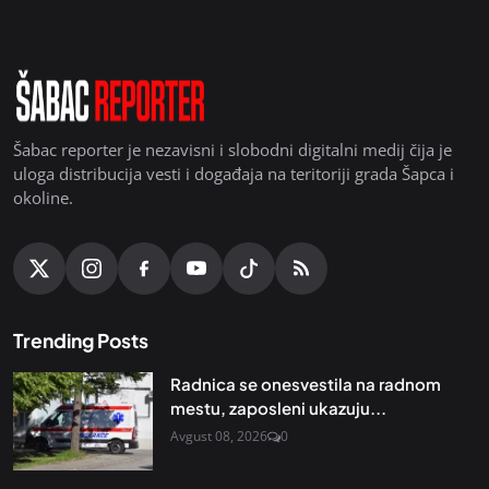
Šabac reporter je nezavisni i slobodni digitalni medij čija je
uloga distribucija vesti i događaja na teritoriji grada Šapca i
okoline.
Trending Posts
Radnica se onesvestila na radnom
mestu, zaposleni ukazuju...
Avgust 08, 2026
0