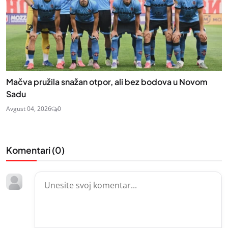
Mačva pružila snažan otpor, ali bez bodova u Novom
Sadu
Avgust 04, 2026
0
Komentari (
0
)