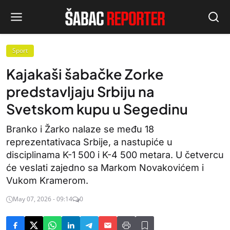
Sport
Kajakaši šabačke Zorke
predstavljaju Srbiju na
Svetskom kupu u Segedinu
Branko i Žarko nalaze se među 18
reprezentativaca Srbije, a nastupiće u
disciplinama K-1 500 i K-4 500 metara. U četvercu
će veslati zajedno sa Markom Novakovićem i
Vukom Kramerom.
May 07, 2026 - 09:14
0