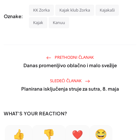
KK Zorka
Kajak klub Zorka
Kajakaši
Oznake:
Kajak
Kanuu
PRETHODNI ČLANAK
Danas promenljivo oblačno i malo svežije
SLEDEĆI ČLANAK
Planirana isključenja struje za sutra, 8. maja
WHAT'S YOUR REACTION?