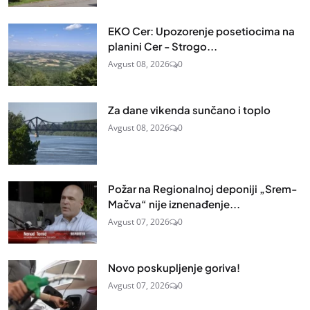
EKO Cer: Upozorenje posetiocima na
planini Cer - Strogo...
Avgust 08, 2026
0
Za dane vikenda sunčano i toplo
Avgust 08, 2026
0
Požar na Regionalnoj deponiji „Srem-
Mačva“ nije iznenađenje...
Avgust 07, 2026
0
Novo poskupljenje goriva!
Avgust 07, 2026
0