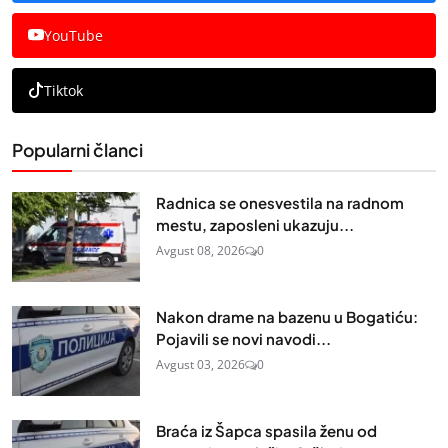
YouTube
Tiktok
Popularni članci
Radnica se onesvestila na radnom
mestu, zaposleni ukazuju...
Avgust 08, 2026
0
Nakon drame na bazenu u Bogatiću:
Pojavili se novi navodi...
Avgust 03, 2026
0
Braća iz Šapca spasila ženu od