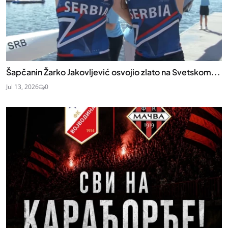
Šapčanin Žarko Jakovljević osvojio zlato na Svetskom...
Jul 13, 2026
0