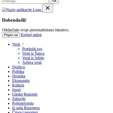
Dobrodošli!
Otključajte svoje personalizirano iskustvo.
Kreiraj nalog
Prijavi se
Vesti
Pogledaj sve
Vesti iz Šapca
Vesti iz Srbije
Arhiva vesti
Društvo
Politika
Hronika
Ekonomija
Kultura
Sport
Gledaj Reporter
Zdravlje
Poljoprivreda
Iz ugla Reportera
Čitaoci reporteri