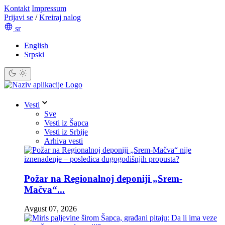
Kontakt
Impressum
Prijavi se
/
Kreiraj nalog
sr
English
Srpski
Vesti
Sve
Vesti iz Šapca
Vesti iz Srbije
Arhiva vesti
Požar na Regionalnoj deponiji „Srem-
Mačva“...
Avgust 07, 2026