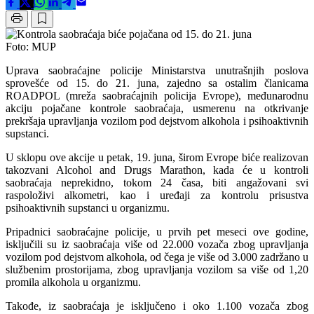
Foto: MUP
Uprava saobraćajne policije Ministarstva unutrašnjih poslova
sprovešće od 15. do 21. juna, zajedno sa ostalim članicama
ROADPOL (mreža saobraćajnih policija Evrope), međunarodnu
akciju pojačane kontrole saobraćaja, usmerenu na otkrivanje
prekršaja upravljanja vozilom pod dejstvom alkohola i psihoaktivnih
supstanci.
U sklopu ove akcije u petak, 19. juna, širom Evrope biće realizovan
takozvani Alcohol and Drugs Marathon, kada će u kontroli
saobraćaja neprekidno, tokom 24 časa, biti angažovani svi
raspoloživi alkometri, kao i uređaji za kontrolu prisustva
psihoaktivnih supstanci u organizmu.
Pripadnici saobraćajne policije, u prvih pet meseci ove godine,
isključili su iz saobraćaja više od 22.000 vozača zbog upravljanja
vozilom pod dejstvom alkohola, od čega je više od 3.000 zadržano u
službenim prostorijama, zbog upravljanja vozilom sa više od 1,20
promila alkohola u organizmu.
Takođe, iz saobraćaja je isključeno i oko 1.100 vozača zbog