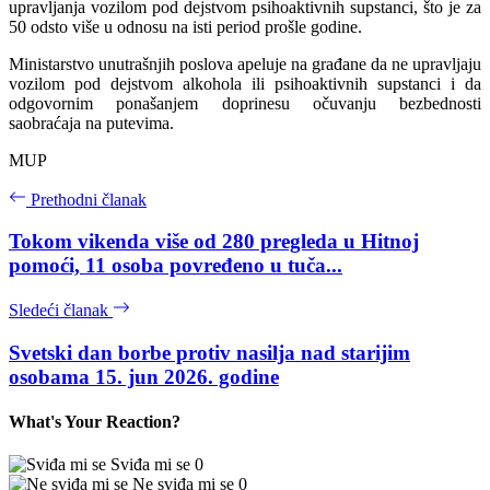
upravljanja vozilom pod dejstvom psihoaktivnih supstanci, što je za
50 odsto više u odnosu na isti period prošle godine.
Ministarstvo unutrašnjih poslova apeluje na građane da ne upravljaju
vozilom pod dejstvom alkohola ili psihoaktivnih supstanci i da
odgovornim ponašanjem doprinesu očuvanju bezbednosti
saobraćaja na putevima.
MUP
Prethodni članak
Tokom vikenda više od 280 pregleda u Hitnoj
pomoći, 11 osoba povređeno u tuča...
Sledeći članak
Svetski dan borbe protiv nasilja nad starijim
osobama 15. jun 2026. godine
What's Your Reaction?
Sviđa mi se
0
Ne sviđa mi se
0