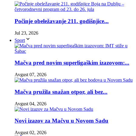
Počinje obeležavanje 211. godišnjice...
Jul 23, 2026
Sport
Mačva pred novim superligaškim izazovom:...
Avgust 07, 2026
Mačva pružila snažan otpor, ali bez...
Avgust 04, 2026
Novi izazov za Mačvu u Novom Sadu
Avgust 02, 2026