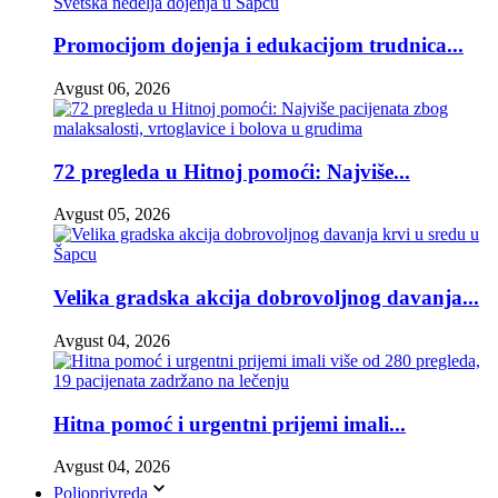
Promocijom dojenja i edukacijom trudnica...
Avgust 06, 2026
72 pregleda u Hitnoj pomoći: Najviše...
Avgust 05, 2026
Velika gradska akcija dobrovoljnog davanja...
Avgust 04, 2026
Hitna pomoć i urgentni prijemi imali...
Avgust 04, 2026
Poljoprivreda