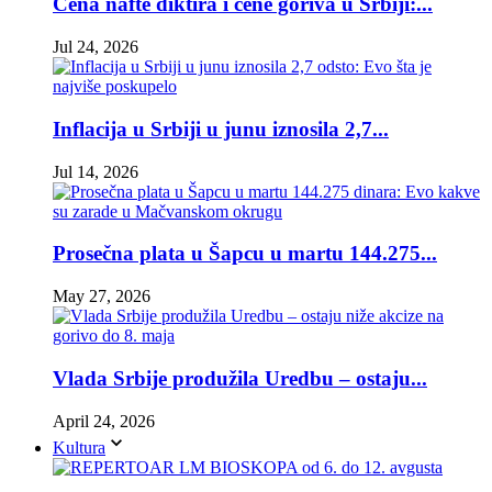
Cena nafte diktira i cene goriva u Srbiji:...
Jul 24, 2026
Inflacija u Srbiji u junu iznosila 2,7...
Jul 14, 2026
Prosečna plata u Šapcu u martu 144.275...
May 27, 2026
Vlada Srbije produžila Uredbu – ostaju...
April 24, 2026
Kultura