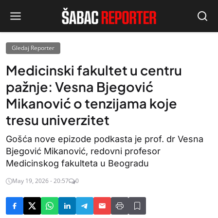
Gledaj Reporter
Medicinski fakultet u centru
pažnje: Vesna Bjegović
Mikanović o tenzijama koje
tresu univerzitet
Gošća nove epizode podkasta je prof. dr Vesna
Bjegović Mikanović, redovni profesor
Medicinskog fakulteta u Beogradu
May 19, 2026 - 20:57
0