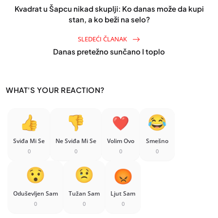
Kvadrat u Šapcu nikad skuplji: Ko danas može da kupi
stan, a ko beži na selo?
SLEDEĆI ČLANAK
Danas pretežno sunčano I toplo
WHAT'S YOUR REACTION?
Sviđa Mi Se
Ne Sviđa Mi Se
Volim Ovo
Smešno
0
0
0
0
Oduševljen Sam
Tužan Sam
Ljut Sam
0
0
0