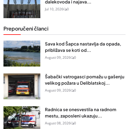
dalekovoda i najava...
Jul 10, 2026
0
Preporučeni članci
Sava kod Šapca nastavlja da opada,
približava se koti od...
Avgust 09, 2026
0
Šabački vatrogasci pomažu u gašenju
velikog požara u Deliblatskoj...
Avgust 09, 2026
0
Radnica se onesvestila na radnom
mestu, zaposleni ukazuju...
Avgust 08, 2026
0