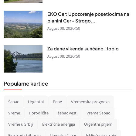
EKO Cer: Upozorenje posetiocima na
planini Cer - Strogo...
Avgust 08, 2026
0
Za dane vikenda sunčano i toplo
Avgust 08, 2026
0
Popularne kartice
Šabac
Urgentni
Bebe
Vremenska prognoza
Vreme
Porodilište
šabac vesti
Vreme Šabac
Vreme u Srbiji
Električna energija
Urgentni prijem
Elektrodistribucija
Urgentni šabac
Isključenje struje