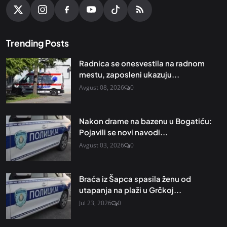
Trending Posts
Radnica se onesvestila na radnom
mestu, zaposleni ukazuju...
Avgust 08, 2026
0
Nakon drame na bazenu u Bogatiću:
Pojavili se novi navodi...
Avgust 03, 2026
0
Braća iz Šapca spasila ženu od
utapanja na plaži u Grčkoj...
Jul 23, 2026
0