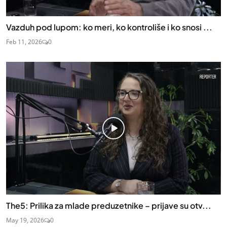
Vazduh pod lupom: ko meri, ko kontroliše i ko snosi ...
Feb 11, 2026
0
The5: Prilika za mlade preduzetnike – prijave su otv...
May 19, 2026
0