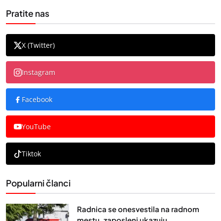
Pratite nas
X (Twitter)
Instagram
Facebook
YouTube
Tiktok
Popularni članci
Radnica se onesvestila na radnom
mestu, zaposleni ukazuju...