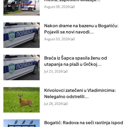
Avgust 08, 2026
0
Nakon drame na bazenu u Bogatiću:
Pojavili se novi navodi...
Avgust 03, 2026
0
Braća iz Šapca spasila ženu od
utapanja na plaži u Grčkoj...
Jul 23, 2026
0
Krivolovci zatečeni u Vladimircima:
Nelegalno odstrelili...
Jul 28, 2026
0
Bogatić: Radova na seči rastinja ispod