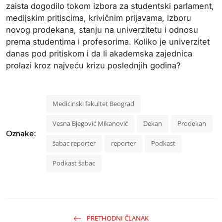
zaista dogodilo tokom izbora za studentski parlament,
medijskim pritiscima, krivičnim prijavama, izboru
novog prodekana, stanju na univerzitetu i odnosu
prema studentima i profesorima. Koliko je univerzitet
danas pod pritiskom i da li akademska zajednica
prolazi kroz najveću krizu poslednjih godina?
Medicinski fakultet Beograd
Vesna Bjegović Mikanović
Dekan
Prodekan
Oznake:
šabac reporter
reporter
Podkast
Podkast šabac
PRETHODNI ČLANAK