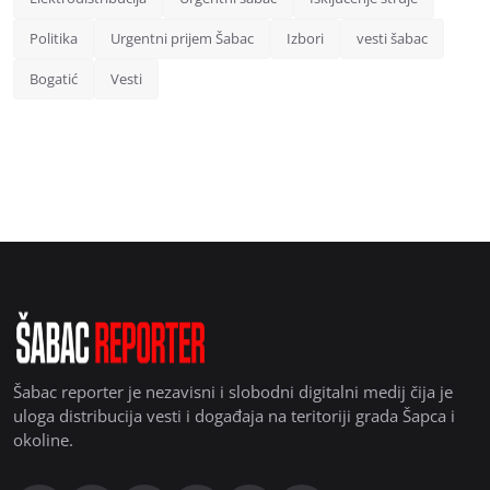
Politika
Urgentni prijem Šabac
Izbori
vesti šabac
Bogatić
Vesti
Šabac reporter je nezavisni i slobodni digitalni medij čija je
uloga distribucija vesti i događaja na teritoriji grada Šapca i
okoline.