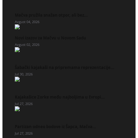
Mačva pružila snažan otpor, ali bez...
Avgust 04, 2026
Novi izazov za Mačvu u Novom Sadu
Avgust 02, 2026
Šabački kajakaši na pripremama reprezentacije...
Jul 30, 2026
Kajakašice Zorke među najboljima u Evropi...
Jul 27, 2026
Partizan odneo bodove iz Šapca, Mačva...
Jul 27, 2026