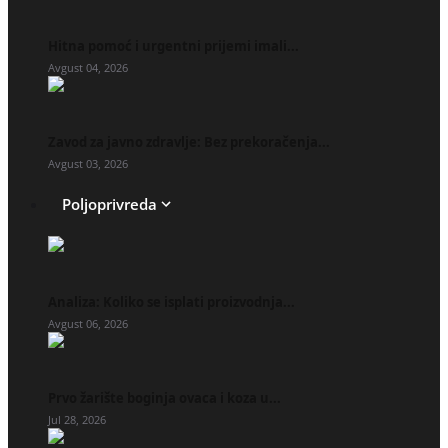
Hitna pomoć i urgentni prijemi imali...
Avgust 04, 2026
Zavod za javno zdravlje: Bez prekoračenja...
Avgust 03, 2026
Poljoprivreda
Analiza: Koliko se isplati proizvodnja...
Avgust 06, 2026
Prvo žarište boginja ovaca i koza u...
Jul 28, 2026