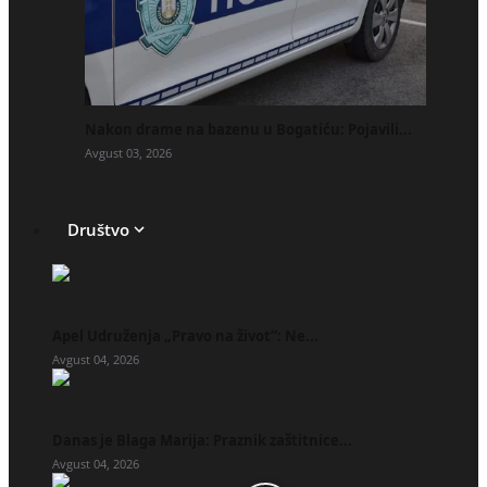
Nakon drame na bazenu u Bogatiću: Pojavili...
Avgust 03, 2026
Društvo
Apel Udruženja „Pravo na život“: Ne...
Avgust 04, 2026
Danas je Blaga Marija: Praznik zaštitnice...
Avgust 04, 2026