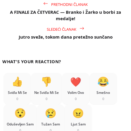
PRETHODNI ČLANAK
A FINALE ZA ČETVERAC — Branko i Žarko u borbi za
medalje!
SLEDEĆI ČLANAK
Jutro sveže, tokom dana pretežno sunčano
WHAT'S YOUR REACTION?
Sviđa Mi Se
Ne Sviđa Mi Se
Volim Ovo
Smešno
0
0
0
0
Oduševljen Sam
Tužan Sam
Ljut Sam
0
0
0