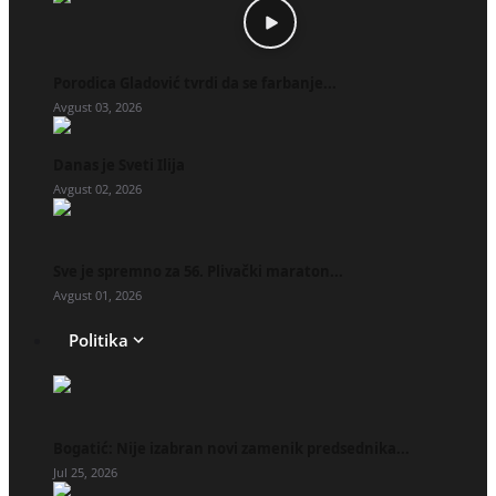
Porodica Gladović tvrdi da se farbanje...
Avgust 03, 2026
Danas je Sveti Ilija
Avgust 02, 2026
Sve je spremno za 56. Plivački maraton...
Avgust 01, 2026
Politika
Bogatić: Nije izabran novi zamenik predsednika...
Jul 25, 2026