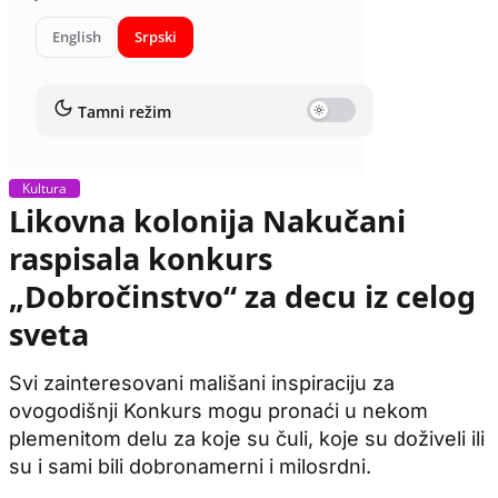
English
Srpski
Tamni režim
Kultura
Likovna kolonija Nakučani
raspisala konkurs
„Dobročinstvo“ za decu iz celog
sveta
Svi zainteresovani mališani inspiraciju za
ovogodišnji Konkurs mogu pronaći u nekom
plemenitom delu za koje su čuli, koje su doživeli ili
su i sami bili dobronamerni i milosrdni.