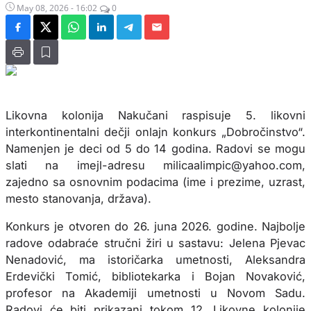
May 08, 2026 - 16:02
0
Likovna kolonija Nakučani raspisuje 5. likovni
interkontinentalni dečji onlajn konkurs „Dobročinstvo“.
Namenjen je deci od 5 do 14 godina. Radovi se mogu
slati na imejl-adresu milicaalimpic@yahoo.com,
zajedno sa osnovnim podacima (ime i prezime, uzrast,
mesto stanovanja, država).
Konkurs je otvoren do 26. juna 2026. godine. Najbolje
radove odabraće stručni žiri u sastavu: Jelena Pjevac
Nenadović, ma istoričarka umetnosti, Aleksandra
Erdevički Tomić, bibliotekarka i Bojan Novaković,
profesor na Akademiji umetnosti u Novom Sadu.
Radovi će biti prikazani tokom 12. Likovne kolonije