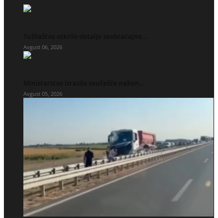
Tužilaštvo otkrilo detalje saobraćajne...
Avgust 06, 2026
Ministarstvo izrazilo saučešće nakon...
Avgust 05, 2026