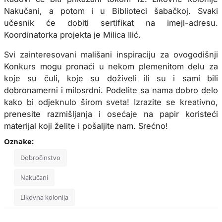
Nakučani, a potom i u Biblioteci šabačkoj. Svaki
učesnik će dobiti sertifikat na imejl-adresu.
Koordinatorka projekta je Milica Ilić.
Svi zainteresovani mališani inspiraciju za ovogodišnji
Konkurs mogu pronaći u nekom plemenitom delu za
koje su čuli, koje su doživeli ili su i sami bili
dobronamerni i milosrdni. Podelite sa nama dobro delo
kako bi odjeknulo širom sveta! Izrazite se kreativno,
prenesite razmišljanja i osećaje na papir koristeći
materijal koji želite i pošaljite nam. Srećno!
Oznake:
Dobročinstvo
Nakučani
Likovna kolonija