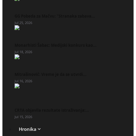
GG Pobeda za Mačvu: "Stranaka zabava...
Jul 25, 2026
Monarhisti Šabac: Medijski konkurs kao...
Jul 18, 2026
Mitrašinović: Vreme je da se utvrdi...
Jul 16, 2026
CRTA objavila rezultate istraživanja:...
Jul 15, 2026
Hronika