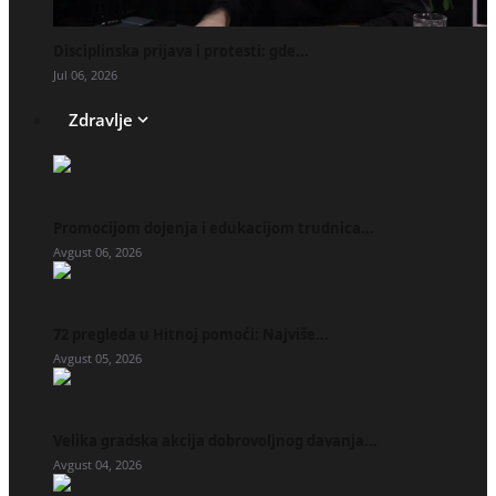
Disciplinska prijava i protesti: gde...
Jul 06, 2026
Zdravlje
Promocijom dojenja i edukacijom trudnica...
Avgust 06, 2026
72 pregleda u Hitnoj pomoći: Najviše...
Avgust 05, 2026
Velika gradska akcija dobrovoljnog davanja...
Avgust 04, 2026