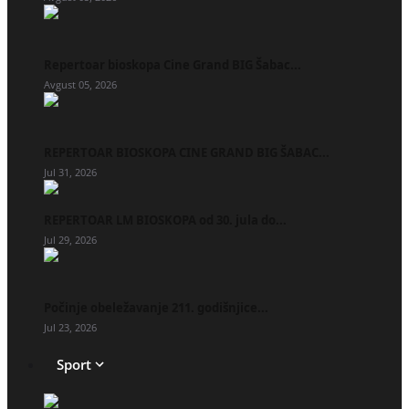
Repertoar bioskopa Cine Grand BIG Šabac...
Avgust 05, 2026
REPERTOAR BIOSKOPA CINE GRAND BIG ŠABAC...
Jul 31, 2026
REPERTOAR LM BIOSKOPA od 30. jula do...
Jul 29, 2026
Počinje obeležavanje 211. godišnjice...
Jul 23, 2026
Sport