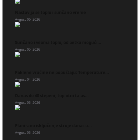
Nastavlja se toplo i sunčano vreme
Avgust 06, 2026
Sunčano i veoma toplo, od petka mogući...
Avgust 05, 2026
Paklene vrućine ne popuštaju: Temperature...
Avgust 04, 2026
Danas do 40 stepeni, toplotni talas...
Avgust 03, 2026
Planirano isključenje struje danas u...
Avgust 03, 2026