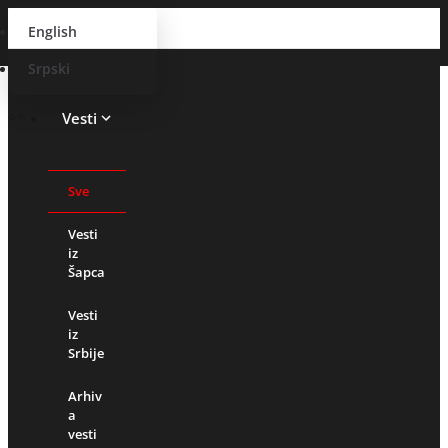
English
Srpski
Vesti
Sve
Vesti
iz
Šapca
Vesti
iz
Srbije
Arhiv
a
vesti