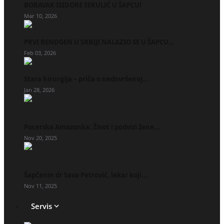
BORAVAK ISIDORE SEKULIĆ U ŠAPCU!
Mar 10, 2026
PRVI RENDGEN U SRBIJI NALAZIO SE U ŠAPCU...
Feb 03, 2026
Stara hirurgija – priča o nedovršenoj...
Jan 28, 2026
Pocerska Amazonka: Život i podvizi žene...
Nov 20, 2025
Šapčanin dr Sava Petrović, lekar koji...
Nov 11, 2025
Servis