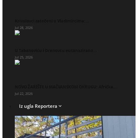
Krivolovci zatečeni u Vladimircima:...
Jul 28, 2026
U Tabanoviću i Drenovcu eutanazirano...
Jul 25, 2026
NOVO ŽARIŠTE U MAČVANSKOM OKRUGU: Afrička...
Jul 22, 2026
Iz ugla Reportera