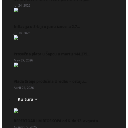
Jul 24, 2026
Inflacija u Srbiji u junu iznosila 2,7...
Jul 14, 2026
Prosečna plata u Šapcu u martu 144.275...
May 27, 2026
Vlada Srbije produžila Uredbu – ostaju...
April 24, 2026
Kultura
REPERTOAR LM BIOSKOPA od 6. do 12. avgusta...
Avgust 05, 2026