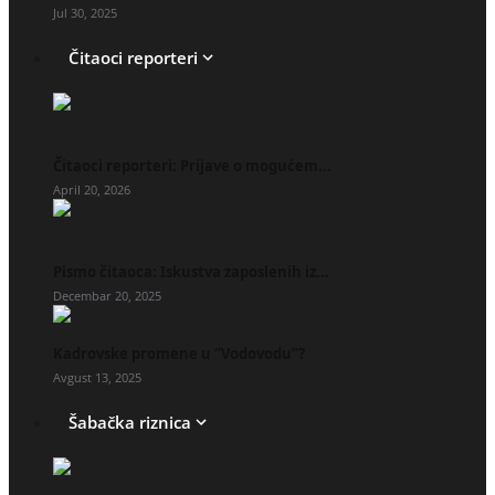
Jul 30, 2025
Čitaoci reporteri
Čitaoci reporteri: Prijave o mogućem...
April 20, 2026
Pismo čitaoca: Iskustva zaposlenih iz...
Decembar 20, 2025
Kadrovske promene u “Vodovodu”?
Avgust 13, 2025
Šabačka riznica