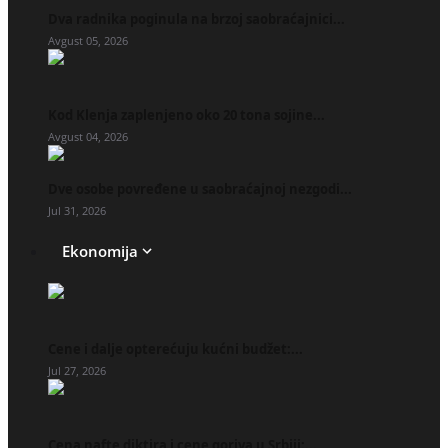
Dva radnika poginula na brzoj saobraćajnici...
Avgust 05, 2026
Kod Klenja zaplenjeno oko 20 tona sojine...
Avgust 04, 2026
Dve osobe povređene u saobraćajnoj nezgodi...
Jul 31, 2026
Ekonomija
Cene i dalje opterećuju kućni budžet:...
Jul 27, 2026
Cena nafte diktira i cene goriva u Srbiji:...