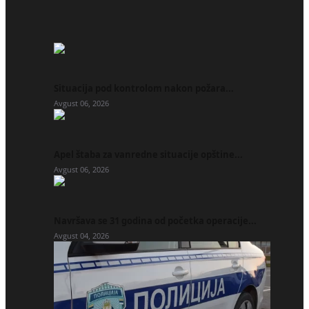
Situacija pod kontrolom nakon požara...
Avgust 06, 2026
Apel štaba za vanredne situacije opštine...
Avgust 06, 2026
Navršava se 31 godina od početka operacije...
Avgust 04, 2026