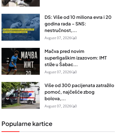
DS: Više od 10 miliona evra i 20
godina rada – SNS:
nestručnost,...
Avgust 07, 2026
0
Mačva pred novim
superligaškim izazovom: IMT
stiže u Šabac...
Avgust 07, 2026
0
Više od 300 pacijenata zatražilo
pomoć, najčešće zbog
bolova,...
Avgust 07, 2026
0
Popularne kartice