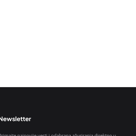
Newsletter
Primajte najnovije vesti i odabrana ažuriranja direktno u