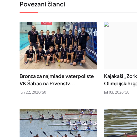
Povezani članci
Bronza za najmlađe vaterpoliste
Kajakaši „Zor
VK Šabac na Prvenstv...
Olimpijskih ig
Jun 22, 2026
0
Jul 03, 2026
0