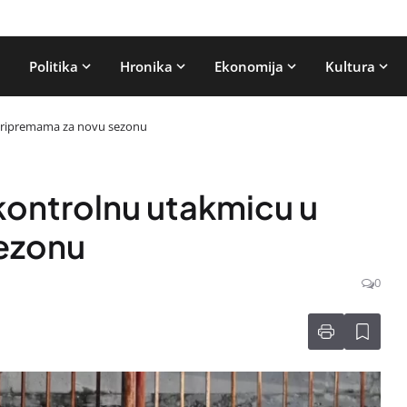
Politika
Hronika
Ekonomija
Kultura
 pripremama za novu sezonu
 kontrolnu utakmicu u
ezonu
0