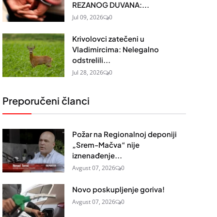
REZANOG DUVANA:...
Jul 09, 2026
0
Krivolovci zatečeni u
Vladimircima: Nelegalno
odstrelili...
Jul 28, 2026
0
Preporučeni članci
Požar na Regionalnoj deponiji
„Srem-Mačva“ nije
iznenađenje...
Avgust 07, 2026
0
Novo poskupljenje goriva!
Avgust 07, 2026
0