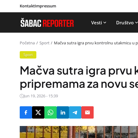
Kontakt
Impressum
Vesti
Društvo
Početna
Sport
Mačva sutra igra prvu kontrolnu utakmicu u
Sport
Mačva sutra igra prvu
pripremama za novu s
Jun 19, 2026 - 15:39