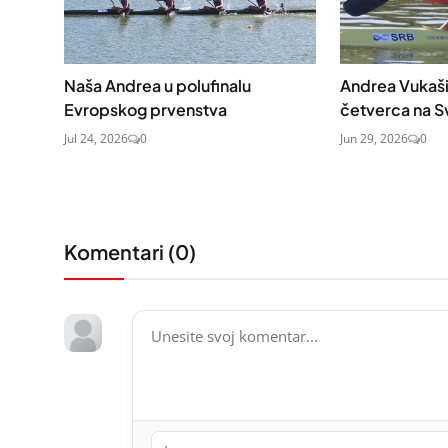
Naša Andrea u polufinalu
Andrea Vukaši
Evropskog prvenstva
četverca na S
Jul 24, 2026
0
Jun 29, 2026
0
Komentari (
0
)