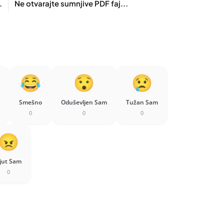
.
Ne otvarajte sumnjive PDF faj...
Smešno
Oduševljen Sam
Tužan Sam
0
0
0
jut Sam
0