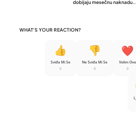
dobijaju mesečnu naknadu..
WHAT'S YOUR REACTION?
Sviđa Mi Se
Ne Sviđa Mi Se
Volim Ovo
0
0
0
L