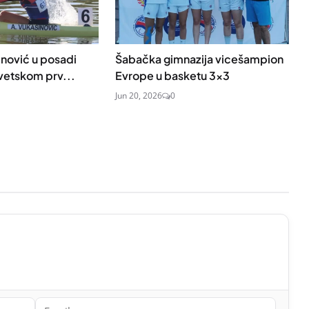
nović u posadi
Šabačka gimnazija vicešampion
vetskom prv...
Evrope u basketu 3×3
Jun 20, 2026
0