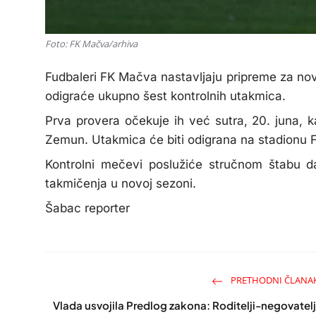
Foto: FK Mačva/arhiva
Fudbaleri FK Mačva nastavljaju pripreme za no
odigraće ukupno šest kontrolnih utakmica.
Prva provera očekuje ih već sutra, 20. juna, 
Zemun. Utakmica će biti odigrana na stadionu
Kontrolni mečevi poslužiće stručnom štabu da
takmičenja u novoj sezoni.
Šabac reporter
PRETHODNI ČLANA
Vlada usvojila Predlog zakona: Roditelji-negovatelj