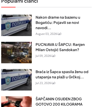
Popularni članci
Nakon drame na bazenu u
Bogatiću: Pojavili se novi
navodi...
Avgust 03, 2026
0
PUCNJAVA U ŠAPCU: Ranjen
Milan Ostojić Sandokan?
Jul 09, 2026
0
Braća iz Šapca spasila ženu od
utapanja na plaži u Grčkoj...
Jul 23, 2026
0
ŠAPČANIN OSUĐEN ZBOG
GOTOVO 200 KILOGRAMA