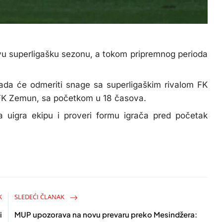
vu superligašku sezonu, a tokom pripremnog perioda
kada će odmeriti snage sa superligaškim rivalom FK
 FK Zemun, sa početkom u 18 časova.
 uigra ekipu i proveri formu igrača pred početak
K
SLEDEĆI ČLANAK
i
MUP upozorava na novu prevaru preko Mesindžera: