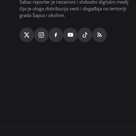
Šabac reporter je nezavisni i slobodni digitalni medij
čija je uloga distribucija vesti i događaja na teritoriji
grada Šapca i okoline.