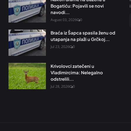
Bogatiću: Pojavili se novi
navodi...
Avgust 03, 2026
0
Braća iz Šapca spasila ženu od
utapanja na plaži u Grčkoj...
Jul 23, 2026
0
Krivolovci zatečeni u
Vladimircima: Nelegalno
odstrelili...
Jul 28, 2026
0