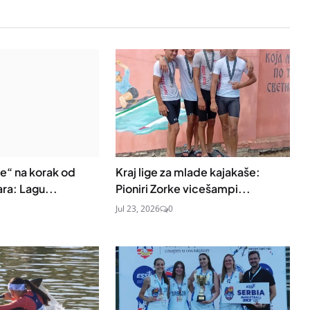
ke“ na korak od
Kraj lige za mlade kajakaše:
ara: Lagu...
Pioniri Zorke vicešampi...
Jul 23, 2026
0