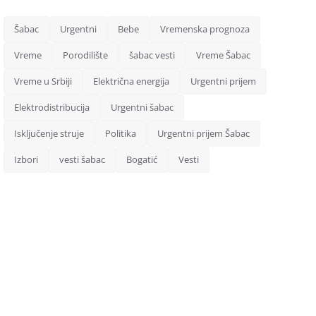
Šabac
Urgentni
Bebe
Vremenska prognoza
Vreme
Porodilište
šabac vesti
Vreme Šabac
Vreme u Srbiji
Električna energija
Urgentni prijem
Elektrodistribucija
Urgentni šabac
Isključenje struje
Politika
Urgentni prijem Šabac
Izbori
vesti šabac
Bogatić
Vesti