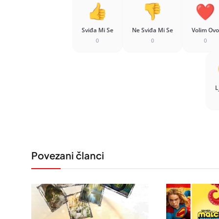
Sviđa Mi Se
Ne Sviđa Mi Se
Volim Ovo
0
0
0
L
Povezani članci