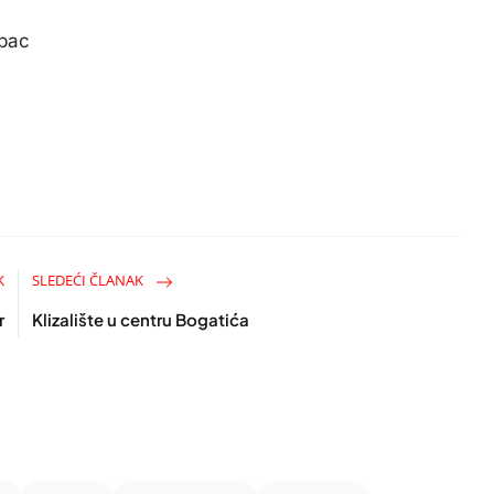
abac
K
SLEDEĆI ČLANAK
r
Klizalište u centru Bogatića