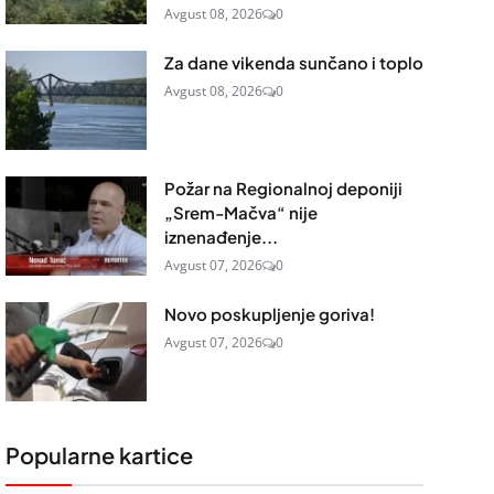
Avgust 08, 2026
0
Za dane vikenda sunčano i toplo
Avgust 08, 2026
0
Požar na Regionalnoj deponiji
„Srem-Mačva“ nije
iznenađenje...
Avgust 07, 2026
0
Novo poskupljenje goriva!
Avgust 07, 2026
0
Popularne kartice