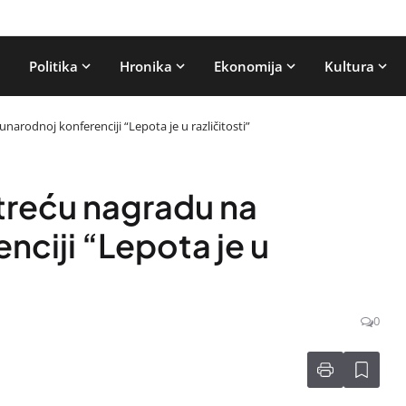
Politika
Hronika
Ekonomija
Kultura
narodnoj konferenciji “Lepota je u različitosti”
 treću nagradu na
ciji “Lepota je u
0