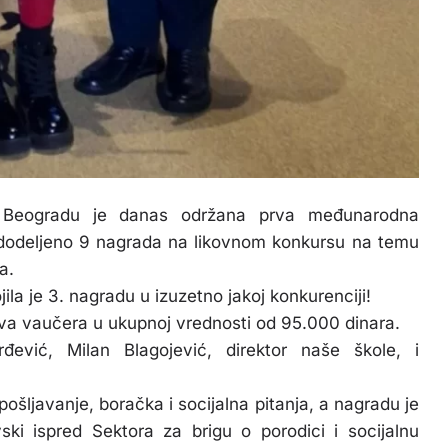
 u Beogradu je danas održana prva međunarodna
e dodeljeno 9 nagrada na likovnom
konkursu na temu
a.
ila je 3. nagradu u izuzetno jakoj konkurenciji!
dva vaučera u ukupnoj vrednosti od 95.000 dinara.
urđević, Milan Blagojević, direktor naše škole, i
ošljavanje, boračka i socijalna pitanja, a nagradu je
ski ispred Sektora za brigu o porodici i socijalnu