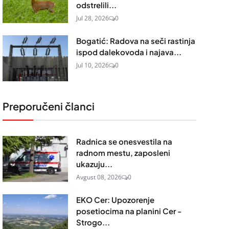
odstrelili...
Jul 28, 2026
0
Bogatić: Radova na seči rastinja
ispod dalekovoda i najava...
Jul 10, 2026
0
Preporučeni članci
Radnica se onesvestila na
radnom mestu, zaposleni
ukazuju...
Avgust 08, 2026
0
EKO Cer: Upozorenje
posetiocima na planini Cer -
Strogo...