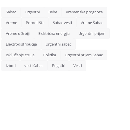
Šabac
Urgentni
Bebe
Vremenska prognoza
Vreme
Porodilište
šabac vesti
Vreme Šabac
Vreme u Srbiji
Električna energija
Urgentni prijem
Elektrodistribucija
Urgentni šabac
Isključenje struje
Politika
Urgentni prijem Šabac
Izbori
vesti šabac
Bogatić
Vesti