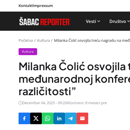
Kontakt
Impressum
Vesti
Društvo
Početna
Kultura
Milanka Čolić osvojila treću nagradu na među
Kultura
Milanka Čolić osvojila
međunarodnoj konferen
različitosti”
Decembar 04, 2025 - 09:20
Ažurirano: 8 meseci pre