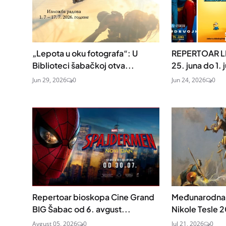
„Lepota u oku fotografa“: U
REPERTOAR L
Biblioteci šabačkoj otva...
25. juna do 1. j
Jun 29, 2026
0
Jun 24, 2026
0
Repertoar bioskopa Cine Grand
Međunarodna 
BIG Šabac od 6. avgust...
Nikole Tesle 2
Avgust 05, 2026
0
Jul 21, 2026
0