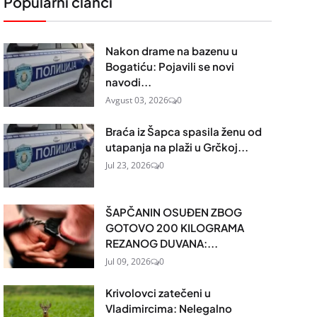
Popularni članci
Nakon drame na bazenu u
Bogatiću: Pojavili se novi
navodi...
Avgust 03, 2026
0
Braća iz Šapca spasila ženu od
utapanja na plaži u Grčkoj...
Jul 23, 2026
0
ŠAPČANIN OSUĐEN ZBOG
GOTOVO 200 KILOGRAMA
REZANOG DUVANA:...
Jul 09, 2026
0
Krivolovci zatečeni u
Vladimircima: Nelegalno