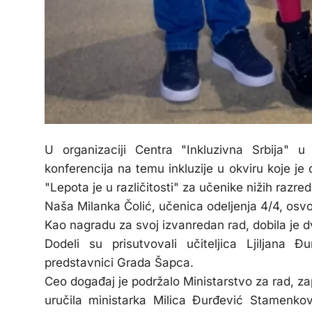
U organizaciji Centra "Inkluzivna Srbija"
konferencija na temu inkluzije u okviru koje j
"Lepota je u različitosti" za učenike nižih razred
Naša Milanka Čolić, učenica odeljenja 4/4, osvoj
Kao nagradu za svoj izvanredan rad, dobila je 
Dodeli su prisutvovali učiteljica Ljiljana Đ
predstavnici Grada Šapca.
Ceo događaj je podržalo Ministarstvo za rad, zap
uručila ministarka Milica Đurđević Stamenkov