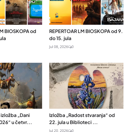
M BIOSKOPA od
REPERTOAR LM BIOSKOPA od 9.
ula
do 15. jula
Jul 08, 2026
0
izložba „Dani
Izložba „Radost stvaranja“ od
026“ u četvr...
22. jula u Biblioteci ...
Jul 20, 2026
0