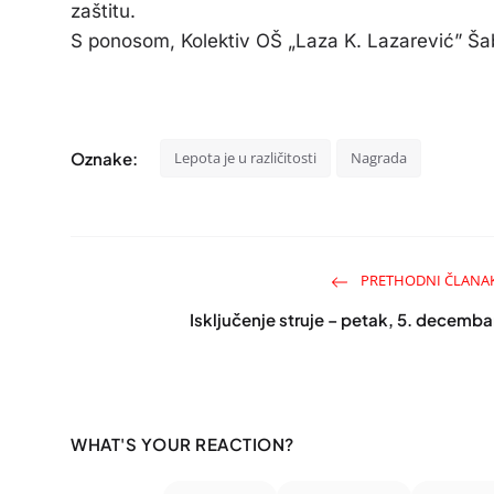
zaštitu.
S ponosom, Kolektiv OŠ „Laza K. Lazarević” Š
Oznake:
Lepota je u različitosti
Nagrada
PRETHODNI ČLANA
Isključenje struje – petak, 5. decemba
WHAT'S YOUR REACTION?