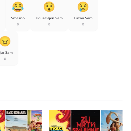
Smešno
Oduševljen Sam
Tužan Sam
0
0
0
jut Sam
0