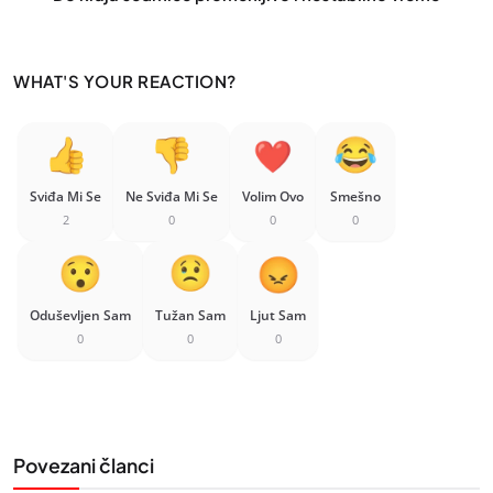
WHAT'S YOUR REACTION?
Sviđa Mi Se
Ne Sviđa Mi Se
Volim Ovo
Smešno
2
0
0
0
Oduševljen Sam
Tužan Sam
Ljut Sam
0
0
0
Povezani članci