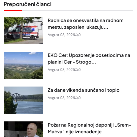
Preporučeni članci
Radnica se onesvestila na radnom
mestu, zaposleni ukazuju...
Avgust 08, 2026
0
EKO Cer: Upozorenje posetiocima na
planini Cer - Strogo...
Avgust 08, 2026
0
Za dane vikenda sunčano i toplo
Avgust 08, 2026
0
Požar na Regionalnoj deponiji „Srem-
Mačva“ nije iznenađenje...