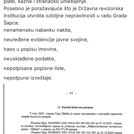
plate, kazne i stranačko uhlebljenje.
Posebno je poražavajuće što je Državna revizorska
institucija utvrdila ozbiljne nepravilnosti u radu Grada
Šapca:
nenamensku nabavku nakita,
neuređene evidencije javne svojine,
haos u popisu imovine,
neusklađene podatke,
nepotpisane popisne liste,
nepotpune izveštaje.