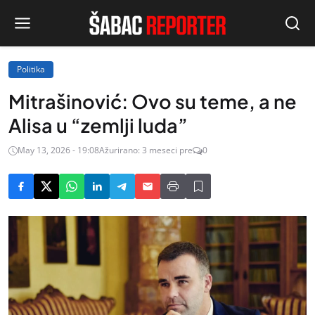
Politika
Mitrašinović: Ovo su teme, a ne
Alisa u “zemlji luda”
May 13, 2026 - 19:08
Ažurirano: 3 meseci pre
0