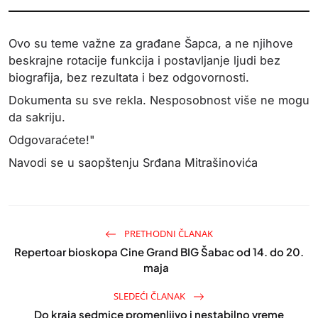
Ovo su teme važne za građane Šapca, a ne njihove
beskrajne rotacije funkcija i postavljanje ljudi bez
biografija, bez rezultata i bez odgovornosti.
Dokumenta su sve rekla. Nesposobnost više ne mogu
da sakriju.
Odgovaraćete!"
Navodi se u saopštenju Srđana Mitrašinovića
PRETHODNI ČLANAK
Repertoar bioskopa Cine Grand BIG Šabac od 14. do 20.
maja
SLEDEĆI ČLANAK
Do kraja sedmice promenljivo i nestabilno vreme