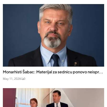
Monarhisti Šabac: Materijal za sednicu ponovo neispr...
May 11, 2026
0