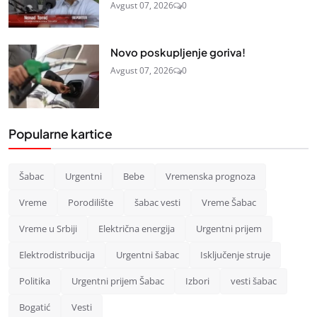
Avgust 07, 2026
0
Novo poskupljenje goriva!
Avgust 07, 2026
0
Popularne kartice
Šabac
Urgentni
Bebe
Vremenska prognoza
Vreme
Porodilište
šabac vesti
Vreme Šabac
Vreme u Srbiji
Električna energija
Urgentni prijem
Elektrodistribucija
Urgentni šabac
Isključenje struje
Politika
Urgentni prijem Šabac
Izbori
vesti šabac
Bogatić
Vesti