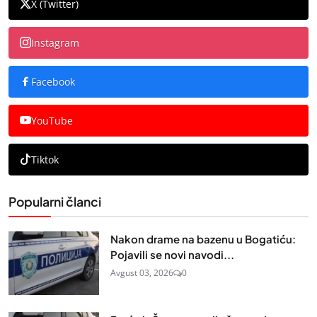
X (Twitter)
Instagram
Facebook
YouTube
Tiktok
Popularni članci
Nakon drame na bazenu u Bogatiću:
Pojavili se novi navodi...
Avgust 03, 2026
0