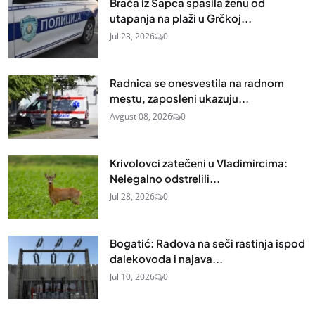
Braća iz Šapca spasila ženu od
utapanja na plaži u Grčkoj...
Jul 23, 2026
0
Radnica se onesvestila na radnom
mestu, zaposleni ukazuju...
Avgust 08, 2026
0
Krivolovci zatečeni u Vladimircima:
Nelegalno odstrelili...
Jul 28, 2026
0
Bogatić: Radova na seči rastinja ispod
dalekovoda i najava...
Jul 10, 2026
0