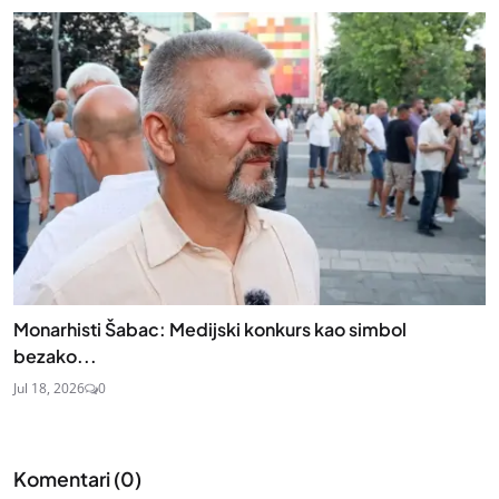
Monarhisti Šabac: Medijski konkurs kao simbol
bezako...
Jul 18, 2026
0
Komentari (
0
)