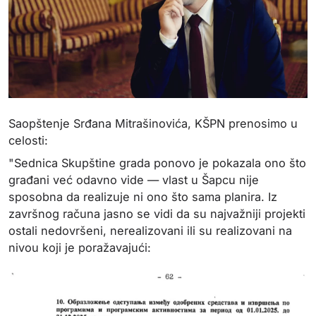
Saopštenje Srđana Mitrašinovića, KŠPN prenosimo u
celosti:
"Sednica Skupštine grada ponovo je pokazala ono što
građani već odavno vide — vlast u Šapcu nije
sposobna da realizuje ni ono što sama planira. Iz
završnog računa jasno se vidi da su najvažniji projekti
ostali nedovršeni, nerealizovani ili su realizovani na
nivou koji je poražavajući: