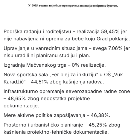
Podrška rađanju i roditeljstvu – realizacija 59,45% jer
nije nabavljena ni oprema za bebe koju Grad poklanja.
Upravljanje u vanrednim situacijama – svega 7,06% jer
nisu uradili ni planiranu studiju i plan.
Izgradnja Mačvanskog trga – 0% realizacije.
Nova sportska sala „Fer plej za inkluziju“ u OŠ „Vuk
Karadžić“ – 44,51% zbog kašnjenja radova.
Infrastrukturno opremanje severozapadne radne zone
– 48,65% zbog nedostatka projektne
dokumentacije.
Mere aktivne politike zapošljavanja – 46,38%.
Prostorno i urbanističko planiranje – 45,25% zbog
kašnjenja projektno-tehničke dokumentacije.