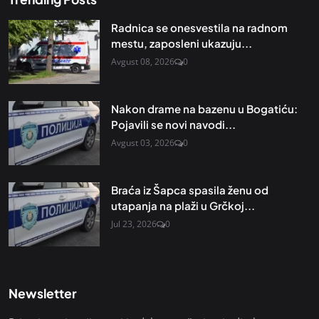
Radnica se onesvestila na radnom
mestu, zaposleni ukazuju...
Avgust 08, 2026
0
Nakon drame na bazenu u Bogatiću:
Pojavili se novi navodi...
Avgust 03, 2026
0
Braća iz Šapca spasila ženu od
utapanja na plaži u Grčkoj...
Jul 23, 2026
0
Newsletter