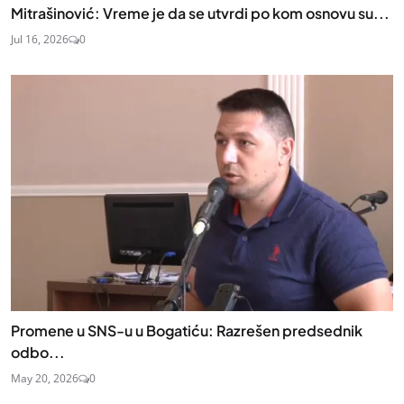
Mitrašinović: Vreme je da se utvrdi po kom osnovu su...
Jul 16, 2026
0
Promene u SNS-u u Bogatiću: Razrešen predsednik
odbo...
May 20, 2026
0