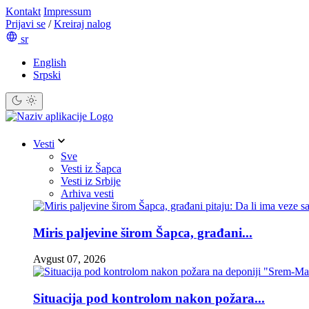
Kontakt
Impressum
Prijavi se
/
Kreiraj nalog
sr
English
Srpski
Vesti
Sve
Vesti iz Šapca
Vesti iz Srbije
Arhiva vesti
Miris paljevine širom Šapca, građani...
Avgust 07, 2026
Situacija pod kontrolom nakon požara...