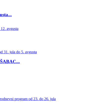
ta...
ŠABAC...