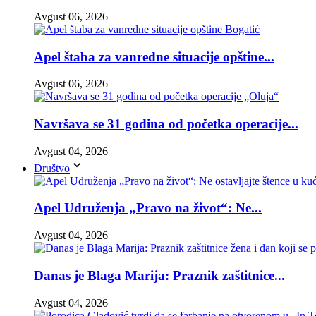
Avgust 06, 2026
Apel štaba za vanredne situacije opštine...
Avgust 06, 2026
Navršava se 31 godina od početka operacije...
Avgust 04, 2026
Društvo
Apel Udruženja „Pravo na život“: Ne...
Avgust 04, 2026
Danas je Blaga Marija: Praznik zaštitnice...
Avgust 04, 2026