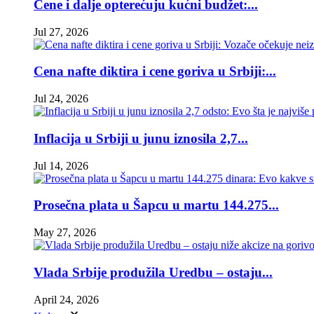
Cene i dalje opterećuju kućni budžet:...
Jul 27, 2026
Cena nafte diktira i cene goriva u Srbiji:...
Jul 24, 2026
Inflacija u Srbiji u junu iznosila 2,7...
Jul 14, 2026
Prosečna plata u Šapcu u martu 144.275...
May 27, 2026
Vlada Srbije produžila Uredbu – ostaju...
April 24, 2026