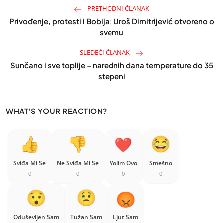
PRETHODNI ČLANAK
Privođenje, protesti i Bobija: Uroš Dimitrijević otvoreno o
svemu
SLEDEĆI ČLANAK
Sunčano i sve toplije – narednih dana temperature do 35
stepeni
WHAT'S YOUR REACTION?
Sviđa Mi Se
Ne Sviđa Mi Se
Volim Ovo
Smešno
0
0
0
0
Oduševljen Sam
Tužan Sam
Ljut Sam