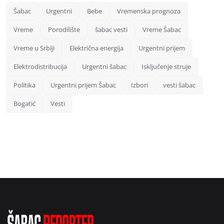
Šabac
Urgentni
Bebe
Vremenska prognoza
Vreme
Porodilište
šabac vesti
Vreme Šabac
Vreme u Srbiji
Električna energija
Urgentni prijem
Elektrodistribucija
Urgentni šabac
Isključenje struje
Politika
Urgentni prijem Šabac
Izbori
vesti šabac
Bogatić
Vesti