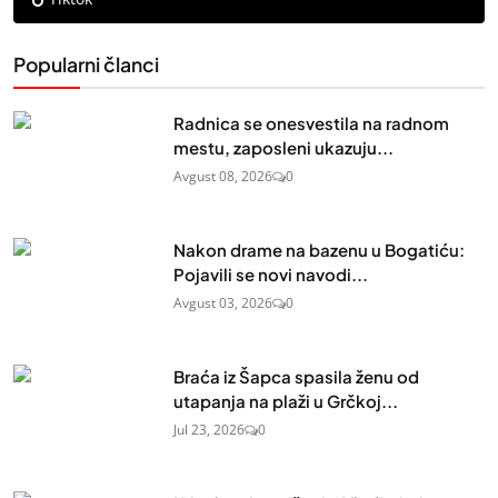
Popularni članci
Radnica se onesvestila na radnom
mestu, zaposleni ukazuju...
Avgust 08, 2026
0
Nakon drame na bazenu u Bogatiću:
Pojavili se novi navodi...
Avgust 03, 2026
0
Braća iz Šapca spasila ženu od
utapanja na plaži u Grčkoj...
Jul 23, 2026
0