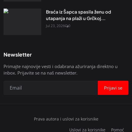
Braća iz Šapca spasila ženu od
utapanja na plaži u Grčkoj...
Jul 23, 2026
0
Newsletter
Primajte najnovije vesti i odabrana ažuriranja direktno u
inbox. Prijavite se na naš newsletter.
Prijavi se
Prava autora i uslovi za korisnike
Uslovi za korisnike
Pomoć