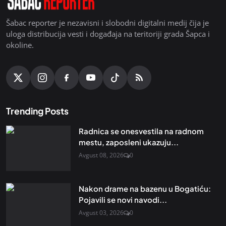
Šabac reporter je nezavisni i slobodni digitalni medij čija je
uloga distribucija vesti i događaja na teritoriji grada Šapca i
okoline.
Trending Posts
Radnica se onesvestila na radnom
mestu, zaposleni ukazuju...
Avgust 08, 2026
0
Nakon drame na bazenu u Bogatiću:
Pojavili se novi navodi...
Avgust 03, 2026
0