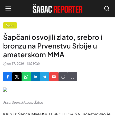
Sport
Šapčani osvojili zlato, srebro i
bronzu na Prvenstvu Srbije u
amaterskom MMA
Jun 17, 2026 - 18:58
0
Foto: Sportski savez Šabac
Klub iz Šapca MMA&BJJ SECUTOR ŠA, učestvovao je