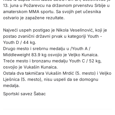
13. juna u Požarevcu na državnom prvenstvu Srbije u
amaterskom MMA sportu. Sa svojih pet učesnika
ostvario je zapažene rezultate.
Najveći uspeh postigao je Nikola Veselinović, koji je
postao zvanični državni prvak u kategoriji Youth -
Youth D / 44 kg.
Drugo mesto i srebrnu medalju u /Youth A /
Middleweight 83.9 kg osvojio je Veljko Kunaica.
Treće mesto i bronzanu medalju Youth C / 52 kg,
osvojio je Vukašin Kunaica.
Ostala dva takmičara Vukašin Mrdić (5. mesto) i Veljko
Lješnica (5. mesto), nisu uspeli da se domognu
medalja.
Sportski savez Šabac