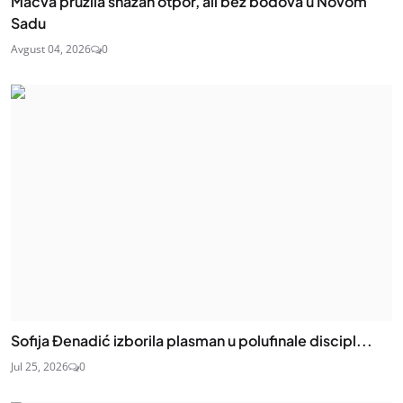
Mačva pružila snažan otpor, ali bez bodova u Novom
Sadu
Avgust 04, 2026
0
Sofija Đenadić izborila plasman u polufinale discipl...
Jul 25, 2026
0