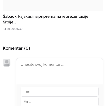
Šabački kajakaši na pripremama reprezentacije
Srbije...
Jul 30, 2026
0
Komentari (
0
)