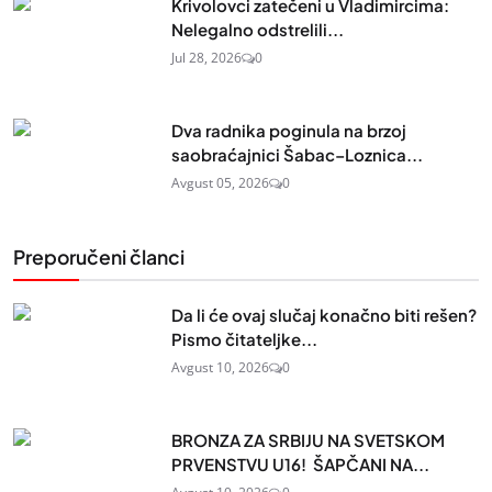
Krivolovci zatečeni u Vladimircima:
Nelegalno odstrelili...
Jul 28, 2026
0
Dva radnika poginula na brzoj
saobraćajnici Šabac–Loznica...
Avgust 05, 2026
0
Preporučeni članci
Da li će ovaj slučaj konačno biti rešen?
Pismo čitateljke...
Avgust 10, 2026
0
BRONZA ZA SRBIJU NA SVETSKOM
PRVENSTVU U16! ŠAPČANI NA...