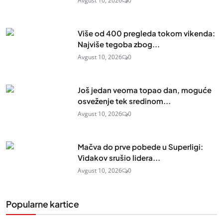
Avgust 10, 2026
0
Više od 400 pregleda tokom vikenda:
Najviše tegoba zbog...
Avgust 10, 2026
0
Još jedan veoma topao dan, moguće
osveženje tek sredinom...
Avgust 10, 2026
0
Mačva do prve pobede u Superligi:
Vidakov srušio lidera...
Avgust 10, 2026
0
Popularne kartice