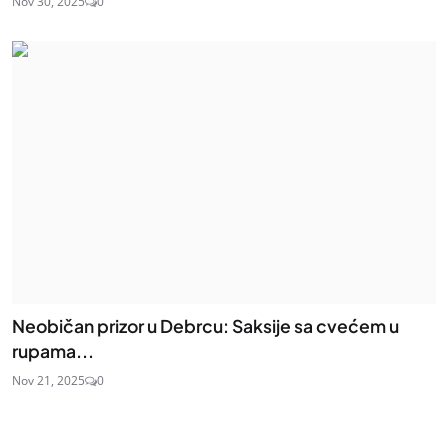
Nov 30, 2025
0
Neobičan prizor u Debrcu: Saksije sa cvećem u
rupama...
Nov 21, 2025
0