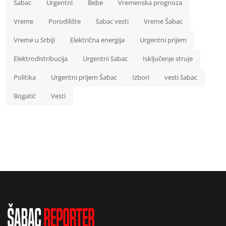
Šabac
Urgentni
Bebe
Vremenska prognoza
Vreme
Porodilište
šabac vesti
Vreme Šabac
Vreme u Srbiji
Električna energija
Urgentni prijem
Elektrodistribucija
Urgentni šabac
Isključenje struje
Politika
Urgentni prijem Šabac
Izbori
vesti šabac
Bogatić
Vesti