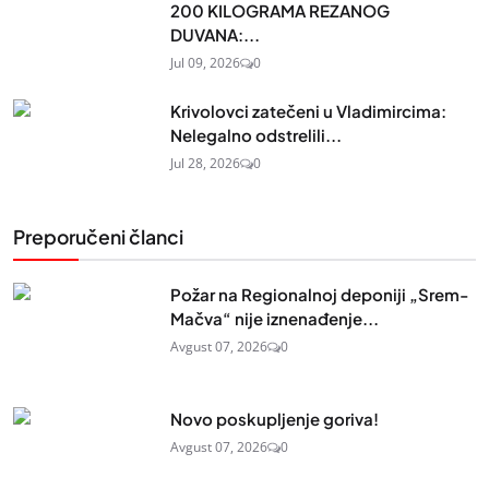
200 KILOGRAMA REZANOG
DUVANA:...
Jul 09, 2026
0
Krivolovci zatečeni u Vladimircima:
Nelegalno odstrelili...
Jul 28, 2026
0
Preporučeni članci
Požar na Regionalnoj deponiji „Srem-
Mačva“ nije iznenađenje...
Avgust 07, 2026
0
Novo poskupljenje goriva!
Avgust 07, 2026
0