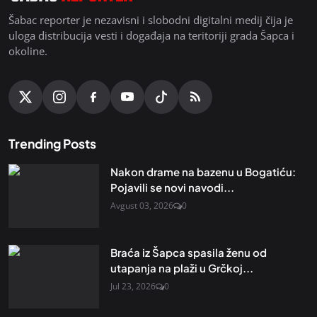
Šabac reporter je nezavisni i slobodni digitalni medij čija je
uloga distribucija vesti i događaja na teritoriji grada Šapca i
okoline.
Trending Posts
Nakon drame na bazenu u Bogatiću:
Pojavili se novi navodi...
Avgust 03, 2026
0
Braća iz Šapca spasila ženu od
utapanja na plaži u Grčkoj...
Jul 23, 2026
0