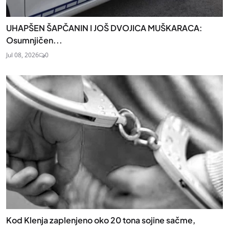
UHAPŠEN ŠAPČANIN I JOŠ DVOJICA MUŠKARACA:
Osumnjičen...
Jul 08, 2026
0
Kod Klenja zaplenjeno oko 20 tona sojine sačme,