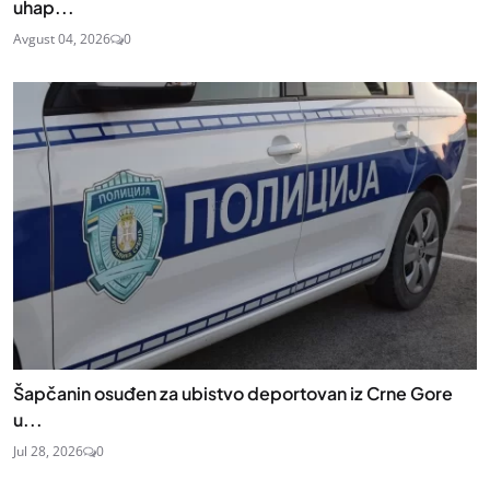
uhap...
Avgust 04, 2026
0
Šapčanin osuđen za ubistvo deportovan iz Crne Gore
u...
Jul 28, 2026
0