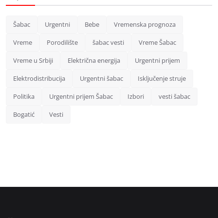
Šabac
Urgentni
Bebe
Vremenska prognoza
Vreme
Porodilište
šabac vesti
Vreme Šabac
Vreme u Srbiji
Električna energija
Urgentni prijem
Elektrodistribucija
Urgentni šabac
Isključenje struje
Politika
Urgentni prijem Šabac
Izbori
vesti šabac
Bogatić
Vesti