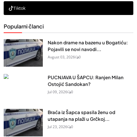
Tiktok
Popularni članci
Nakon drame na bazenu u Bogatiću:
Pojavili se novi navodi...
Avgust 03, 2026
0
PUCNJAVA U ŠAPCU: Ranjen Milan
Ostojić Sandokan?
Jul 09, 2026
0
Braća iz Šapca spasila ženu od
utapanja na plaži u Grčkoj...
Jul 23, 2026
0