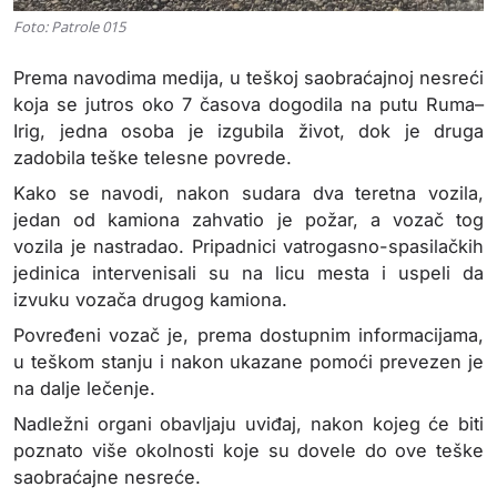
Foto: Patrole 015
Prema navodima medija, u teškoj saobraćajnoj nesreći
koja se jutros oko 7 časova dogodila na putu Ruma–
Irig, jedna osoba je izgubila život, dok je druga
zadobila teške telesne povrede.
Kako se navodi, nakon sudara dva teretna vozila,
jedan od kamiona zahvatio je požar, a vozač tog
vozila je nastradao. Pripadnici vatrogasno-spasilačkih
jedinica intervenisali su na licu mesta i uspeli da
izvuku vozača drugog kamiona.
Povređeni vozač je, prema dostupnim informacijama,
u teškom stanju i nakon ukazane pomoći prevezen je
na dalje lečenje.
Nadležni organi obavljaju uviđaj, nakon kojeg će biti
poznato više okolnosti koje su dovele do ove teške
saobraćajne nesreće.