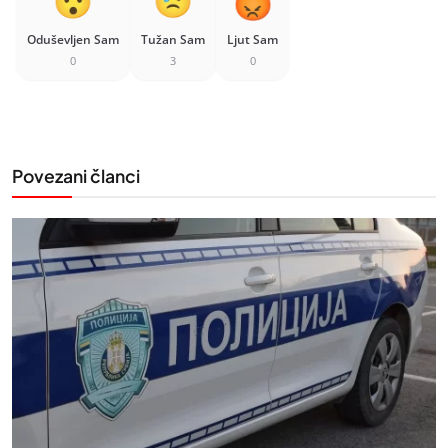
Oduševljen Sam
Tužan Sam
Ljut Sam
0
3
0
Povezani članci