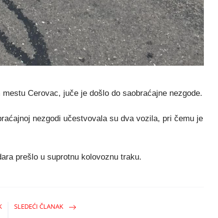
 mestu Cerovac, juče je došlo do saobraćajne nezgode.
braćajnoj nezgodi učestvovala su dva vozila, pri čemu je
ara prešlo u suprotnu kolovoznu traku.
K
SLEDEĆI ČLANAK