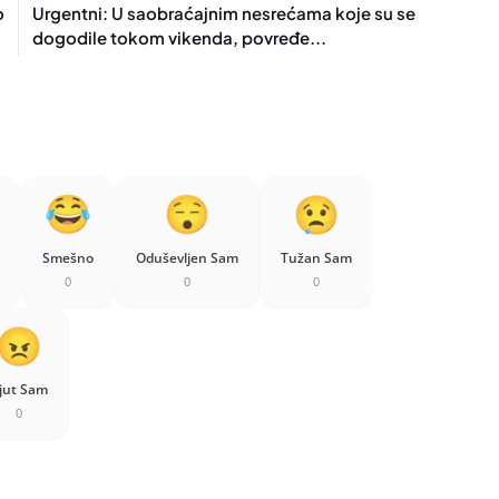
o
Urgentni: U saobraćajnim nesrećama koje su se
dogodile tokom vikenda, povređe...
Smešno
Oduševljen Sam
Tužan Sam
0
0
0
jut Sam
0