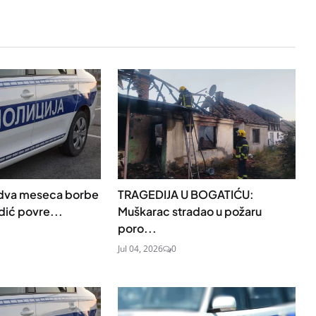
 dva meseca borbe
TRAGEDIJA U BOGATIĆU:
ić povre...
Muškarac stradao u požaru
poro...
Jul 04, 2026
0