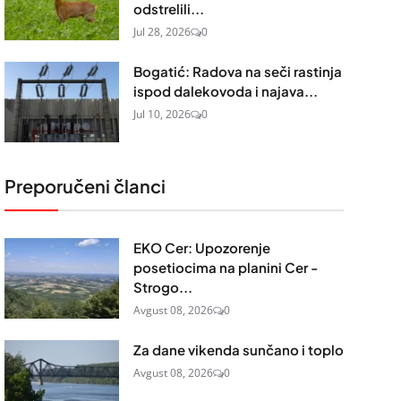
odstrelili...
Jul 28, 2026
0
Bogatić: Radova na seči rastinja
ispod dalekovoda i najava...
Jul 10, 2026
0
Preporučeni članci
EKO Cer: Upozorenje
posetiocima na planini Cer -
Strogo...
Avgust 08, 2026
0
Za dane vikenda sunčano i toplo
Avgust 08, 2026
0