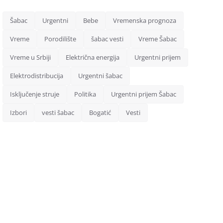
Šabac
Urgentni
Bebe
Vremenska prognoza
Vreme
Porodilište
šabac vesti
Vreme Šabac
Vreme u Srbiji
Električna energija
Urgentni prijem
Elektrodistribucija
Urgentni šabac
Isključenje struje
Politika
Urgentni prijem Šabac
Izbori
vesti šabac
Bogatić
Vesti