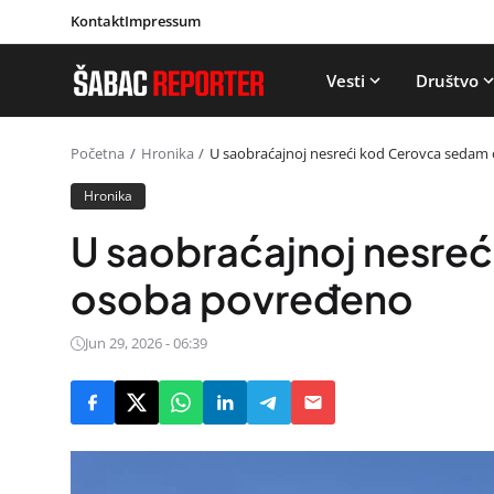
Kontakt
Impressum
Vesti
Društvo
Početna
Hronika
U saobraćajnoj nesreći kod Cerovca seda
Hronika
U saobraćajnoj nesre
osoba povređeno
Jun 29, 2026 - 06:39