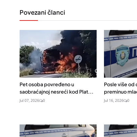
Povezani članci
Pet osoba povređeno u
Posle više od
saobraćajnoj nesreći kod Plat...
preminuo mlad
Jul 07, 2026
0
Jul 16, 2026
0