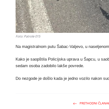
Foto: Patrole 015
Na magistralnom putu Šabac-Valjevo, u naseljenom
Kako je saopštila Policijska uprava u Šapcu, u sao
sedam osoba zadobilo lakše povrede.
Do nezgode je došlo kada je jedno vozilo nakon sud
PRETHODNI ČLANA