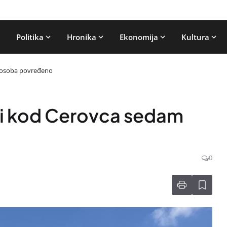
Politika
Hronika
Ekonomija
Kultura
m osoba povređeno
ći kod Cerovca sedam
0