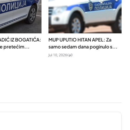
DIĆ IZ BOGATIĆA:
MUP UPUTIO HITAN APEL: Za
je pretećim...
samo sedam dana poginulo s...
Jul 10, 2026
0