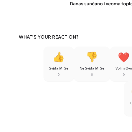
Danas sunčano i veoma topl
WHAT'S YOUR REACTION?
Sviđa Mi Se
Ne Sviđa Mi Se
Volim Ovo
0
0
0
L