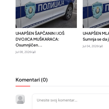
UHAPŠEN ŠAPČANIN I JOŠ
UHAPŠEN MLA
DVOJICA MUŠKARACA:
Sumnja se da 
Osumnjičen...
Jul 04, 2026
0
Jul 08, 2026
0
Komentari (
0
)