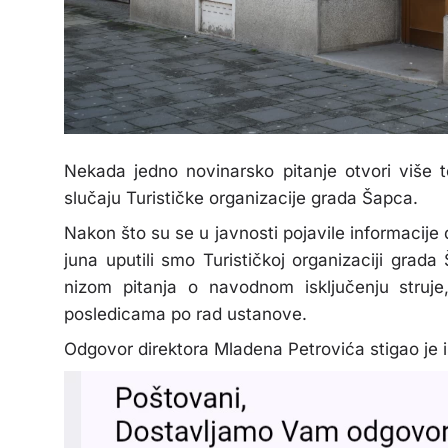
Nekada jedno novinarsko pitanje otvori više 
slučaju Turističke organizacije grada Šapca.
Nakon što su se u javnosti pojavile informacije d
juna uputili smo Turističkoj organizaciji gra
nizom pitanja o navodnom isključenju struje
posledicama po rad ustanove.
Odgovor direktora Mladena Petrovića stigao je i