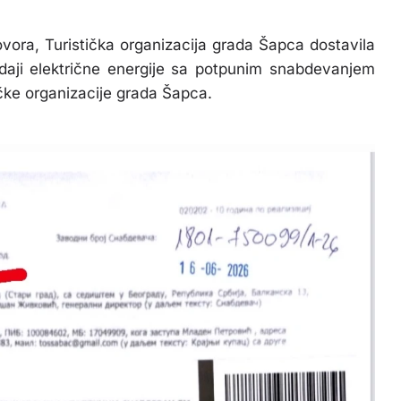
ovora, Turistička organizacija grada Šapca dostavila
ji električne energije sa potpunim snabdevanjem
ičke organizacije grada Šapca.