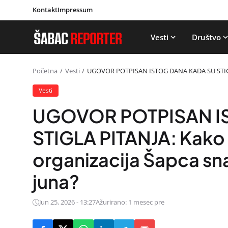
Kontakt
Impressum
Vesti
Društvo
Početna
Vesti
UGOVOR POTPISAN ISTOG DANA KADA SU STIGLA P
Vesti
UGOVOR POTPISAN I
STIGLA PITANJA: Kako 
organizacija Šapca sn
juna?
Jun 25, 2026 - 13:27
Ažurirano: 1 mesec pre