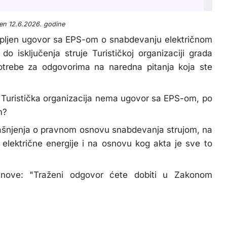
jen 12.6.2026. godine
lopljen ugovor sa EPS-om o snabdevanju električnom
o isključenja struje Turističkoj organizaciji grada
trebe za odgovorima na naredna pitanja koja ste
o Turistička organizacija nema ugovor sa EPS-om, po
m?
jašnjenja o pravnom osnovu snabdevanja strujom, na
 električne energije i na osnovu kog akta je sve to
anove: "Traženi odgovor ćete dobiti u Zakonom