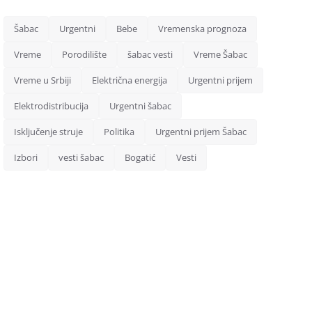
Šabac
Urgentni
Bebe
Vremenska prognoza
Vreme
Porodilište
šabac vesti
Vreme Šabac
Vreme u Srbiji
Električna energija
Urgentni prijem
Elektrodistribucija
Urgentni šabac
Isključenje struje
Politika
Urgentni prijem Šabac
Izbori
vesti šabac
Bogatić
Vesti