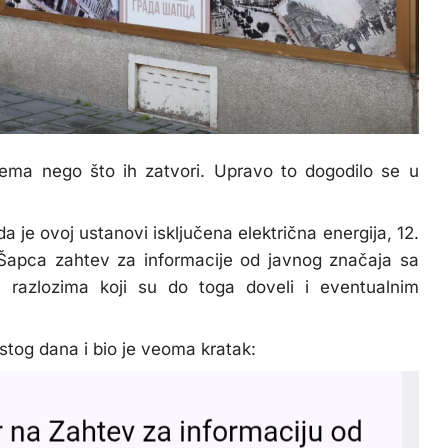
tema nego što ih zatvori. Upravo to dogodilo se u
a je ovoj ustanovi isključena električna energija, 12.
da Šapca zahtev za informacije od javnog značaja sa
, razlozima koji su do toga doveli i eventualnim
stog dana i bio je veoma kratak: