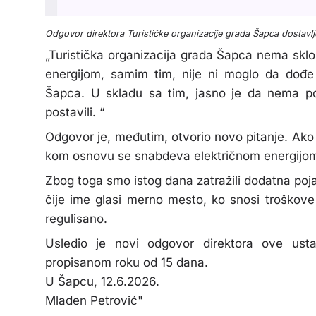
Odgovor direktora Turističke organizacije grada Šapca dostavl
„Turistička organizacija grada Šapca nema sk
energijom, samim tim, nije ni moglo da dođe d
Šapca. U skladu sa tim, jasno je da nema po
postavili. “
Odgovor je, međutim, otvorio novo pitanje. Ak
kom osnovu se snabdeva električnom energijo
Zbog toga smo istog dana zatražili dodatna po
čije ime glasi merno mesto, ko snosi troškove
regulisano.
Usledio je novi odgovor direktora ove ust
propisanom roku od 15 dana.
U Šapcu, 12.6.2026.
Mladen Petrović"