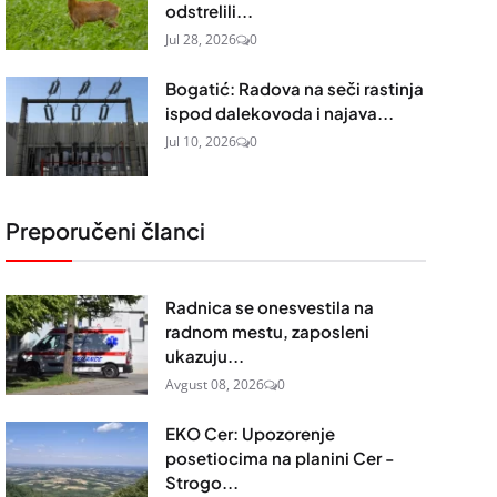
odstrelili...
Jul 28, 2026
0
Bogatić: Radova na seči rastinja
ispod dalekovoda i najava...
Jul 10, 2026
0
Preporučeni članci
Radnica se onesvestila na
radnom mestu, zaposleni
ukazuju...
Avgust 08, 2026
0
EKO Cer: Upozorenje
posetiocima na planini Cer -
Strogo...