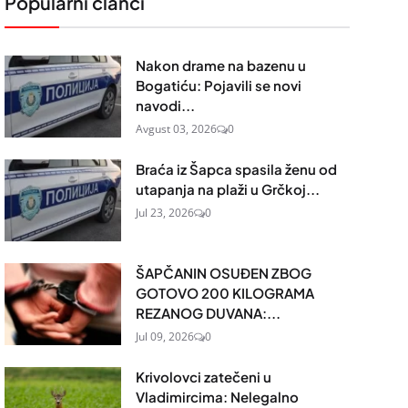
Popularni članci
Nakon drame na bazenu u
Bogatiću: Pojavili se novi
navodi...
Avgust 03, 2026
0
Braća iz Šapca spasila ženu od
utapanja na plaži u Grčkoj...
Jul 23, 2026
0
ŠAPČANIN OSUĐEN ZBOG
GOTOVO 200 KILOGRAMA
REZANOG DUVANA:...
Jul 09, 2026
0
Krivolovci zatečeni u
Vladimircima: Nelegalno