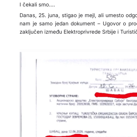
I čekali smo....
Danas, 25. juna, stigao je mejl, ali umesto odg
nam je samo jedan dokument – Ugovor o proda
zaključen između Elektroprivrede Srbije i Turist