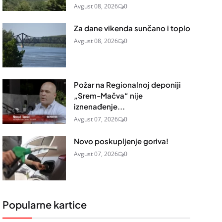
Avgust 08, 2026
0
Za dane vikenda sunčano i toplo
Avgust 08, 2026
0
Požar na Regionalnoj deponiji
„Srem-Mačva“ nije
iznenađenje...
Avgust 07, 2026
0
Novo poskupljenje goriva!
Avgust 07, 2026
0
Popularne kartice