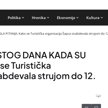
Politika
Hronika
Ekonomija
Kultura
ITANJA: Kako se Turistička organizacija Šapca snabdevala strujom do 12
STOG DANA KADA SU
se Turistička
abdevala strujom do 12.
0